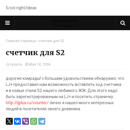
5/col-right/Ideas
Главная страница
счетчик для S2
счетчик для S2
cyxymu
Мая 18, 2006
дорогие комрады! с большим удовольствием обнаружил, что
LJ+ предоставил нам возможность вставлять код счетчика
и в новые стили S2 нашего любимого ЖЖ. Для этого надо
быть зарегистрированным на LJ+ и посетить страничку
http://ljplus.ru/counter/
лично я нашел много интересных
людей в посетителях своего дневника.