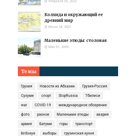
Февраля 05, 2022
Колхида и окружающий ее
древний мир
Июня 24, 2021
Маленькие этюды: столовая
Мая 01, 2006
Темы
Грузия
Новости из Абхазии
Грузия-Россия
Сухуми
спорт
StopRussia
Тбилиси
war
COVID‑19
международное обозрение
фото
разное
Маленькие этюды
авария
армия
Батуми
горы
транспорт
birdseye
выборы
грузинская кухня