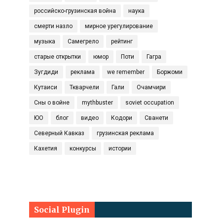
российско-грузинская война
наука
смерти назло
мирное урегулирование
музыка
Самегрело
рейтинг
старые открытки
юмор
Поти
Гагра
Зугдиди
реклама
we remember
Боржоми
Кутаиси
Ткварчели
Гали
Очамчири
Сны о войне
mythbuster
soviet occupation
ЮО
блог
видео
Кодори
Сванети
Северный Кавказ
грузинская реклама
Кахетия
конкурсы
истории
Social Plugin