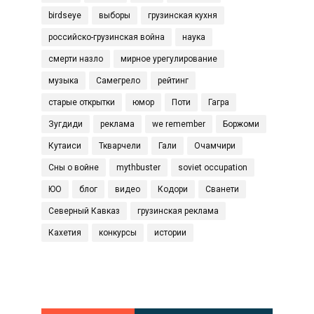
birdseye
выборы
грузинская кухня
российско-грузинская война
наука
смерти назло
мирное урегулирование
музыка
Самегрело
рейтинг
старые открытки
юмор
Поти
Гагра
Зугдиди
реклама
we remember
Боржоми
Кутаиси
Ткварчели
Гали
Очамчири
Сны о войне
mythbuster
soviet occupation
ЮО
блог
видео
Кодори
Сванети
Северный Кавказ
грузинская реклама
Кахетия
конкурсы
истории