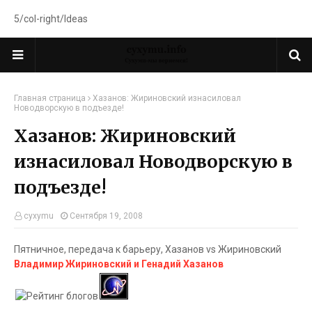
5/col-right/Ideas
Главная страница
Хазанов: Жириновский изнасиловал
Новодворскую в подъезде!
Хазанов: Жириновский
изнасиловал Новодворскую в
подъезде!
cyxymu
Сентября 19, 2008
Пятничное, передача к барьеру, Хазанов vs Жириновский
Владимир Жириновский и Генадий Хазанов