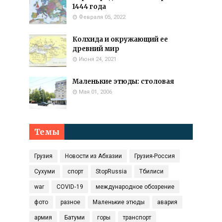
1444 года
Февраля 05, 2022
Колхида и окружающий ее
древний мир
Июня 24, 2021
Маленькие этюды: столовая
Мая 01, 2006
Темы
Грузия
Новости из Абхазии
Грузия-Россия
Сухуми
спорт
StopRussia
Тбилиси
war
COVID‑19
международное обозрение
фото
разное
Маленькие этюды
авария
армия
Батуми
горы
транспорт