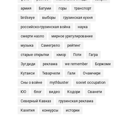
армия
Батуми
горы
транспорт
birdseye
выборы
грузинская кухня
российско-грузинская война
наука
смерти назло
мирное урегулирование
музыка
Самегрело
рейтинг
старые открытки
юмор
Поти
Гагра
Зугдиди
реклама
we remember
Боржоми
Кутаиси
Ткварчели
Гали
Очамчири
Сны о войне
mythbuster
soviet occupation
ЮО
блог
видео
Кодори
Сванети
Северный Кавказ
грузинская реклама
Кахетия
конкурсы
истории