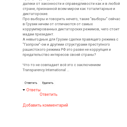
далеки от законности и справедливости как и в любой
стране, признанной всем миром как тоталитарные и
диктаторские.
Про выборы и говорить нечего, такие "выборы" сейчас
в Грузии ничем от отличаются от самых
коррумпированных диктаторских режимов, чего стоит
мадам президент.
А невыгодные для Грузии сделки правящего режима с
"Газпром"-ом и другими структурами преступного
рашистского режима РФ это разве не коррупция и
предательство интересов своей страны?
Что-то не совпадает всё это с заключением
Transparency International ...
Ответить
Удалить
Ответы
Ответить
Добавить комментарий