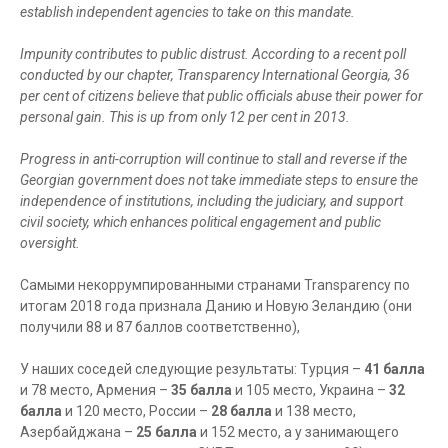
establish independent agencies to take on this mandate.
Impunity contributes to public distrust. According to a recent poll
conducted by our chapter, Transparency International Georgia, 36
per cent of citizens believe that public officials abuse their power for
personal gain. This is up from only 12 per cent in 2013.
Progress in anti-corruption will continue to stall and reverse if the
Georgian government does not take immediate steps to ensure the
independence of institutions, including the judiciary, and support
civil society, which enhances political engagement and public
oversight.
Самыми некоррумпированными странами Transparency по
итогам 2018 года признала Данию и Новую Зеландию (они
получили 88 и 87 баллов соответственно),
У наших соседей следующие результаты: Турция –
41 балла
и 78 место, Армения –
35 балла
и 105 место, Украина –
32
балла
и 120 место, России –
28 балла
и 138 место,
Азербайджана –
25 балла
и 152 место, а у занимающего