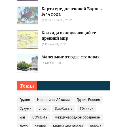
Карта средневековой Европы
1444 года
Февраля 05, 2022
Колхида и окружающий ее
древний мир
Июня 24, 2021
Маленькие этюды: столовая
Мая 01, 2006
Темы
Грузия
Новости из Абхазии
Грузия-Россия
Сухуми
спорт
StopRussia
Тбилиси
war
COVID‑19
международное обозрение
фото
разное
Маленькие этюды
авария