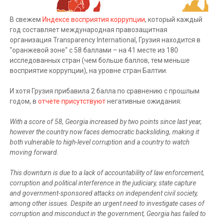
В свежем
Индексе восприятия коррупции
, который каждый
год составляет международная правозащитная
организация Transparency International, Грузия находится в
"оранжевой зоне" с 58 баллами – на 41 месте из 180
исследованных стран (чем больше баллов, тем меньше
восприятие коррупции), на уровне стран Балтии.
И хотя Грузия прибавила 2 балла по сравнению с прошлым
годом, в
отчете присутствуют
негативные ожидания:
With a score of 58, Georgia increased by two points since last year,
however the country now faces democratic backsliding, making it
both vulnerable to high-level corruption and a country to watch
moving forward.
This downturn is due to a lack of accountability of law enforcement,
corruption and political interference in the judiciary, state capture
and government-sponsored attacks on independent civil society,
among other issues. Despite an urgent need to investigate cases of
corruption and misconduct in the government, Georgia has failed to