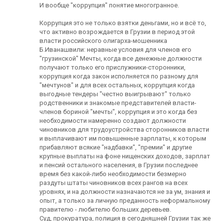
И вообще "коррупция" понятие многогранное.
Коррупция это не только взятки деньгами, но и всё то,
что активно возрождается в Грузии в период этой
власти российского олигарха-мошенника
Б.Иванашвили: неравные условия для членов его
"грузинской" Мечты, когда все денежные должности
получают только его прислужники-сторонники,
коррупция когда закон исполняется по разному для
"мечтунов" и для всех остальных, коррупция когда
выгодные тендеры "честно выигрывают" только
родственники и знакомые представителей власти-
членов бориной "мечты", коррупция и это когда без
необходимости намеренно создают должности
чиновников для трудоустройства сторонников власти
и выплачивают им повышенные зарплаты, к которым
прибавляют всякие "надбавки", "премии" и другие
крупные выплаты на фоне нищенских доходов, зарплат
и пенсий остального населения, в Грузии последнее
время без какой-либо необходимости безмерно
раздуты штаты чиновников всех рангов на всех
уровнях, и на должности назначаются не за ум, знания и
опыт, а только за личную преданность неформальному
правителю - любителю больших деревьев.
Суд, прокуратура, полиция в сегодняшней Грузии так же