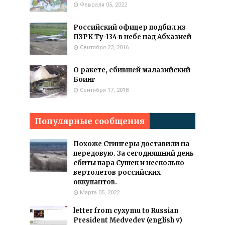
Февраля 05, 2022
Российский офицер подбил из
ПЗРК Ту-134 в небе над Абхазией
Сентября 23, 2016
О ракете, сбившей малазийский
Боинг
Сентября 17, 2018
Популярные сообщения
Похоже Стингеры доставили на
передовую. За сегодняшний день
сбиты пара Сушек и несколько
вертолетов российских
оккупантов.
Марта 05, 2022
letter from cyxymu to Russian
President Medvedev (english v)