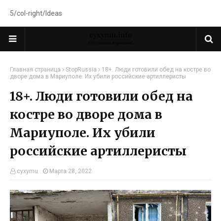
5/col-right/Ideas
Главная страница
StopRussia
18+. Люди готовили обед на костре во
дворе дома в Мариуполе. Их убили российские артиллеристы
18+. Люди готовили обед на
костре во дворе дома в
Мариуполе. Их убили
российские артиллеристы
cyxymu
Марта 28, 2022