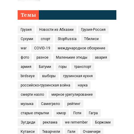
Темы
Грузия
Новости из Абхазии
Грузия-Россия
Сухуми
спорт
StopRussia
Тбилиси
war
COVID‑19
международное обозрение
фото
разное
Маленькие этюды
авария
армия
Батуми
горы
транспорт
birdseye
выборы
грузинская кухня
российско-грузинская война
наука
смерти назло
мирное урегулирование
музыка
Самегрело
рейтинг
старые открытки
юмор
Поти
Гагра
Зугдиди
реклама
we remember
Боржоми
Кутаиси
Ткварчели
Гали
Очамчири