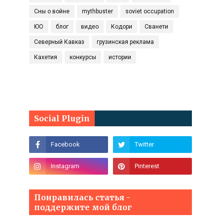
Сны о войне
mythbuster
soviet occupation
ЮО
блог
видео
Кодори
Сванети
Северный Кавказ
грузинская реклама
Кахетия
конкурсы
истории
Social Plugin
Понравилась статья -
поддержите мой блог