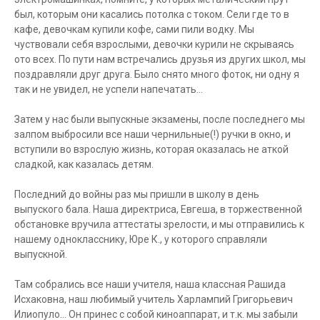
был, которым они касались потолка с током. Сели где то в
кафе, девочкам купили кофе, сами пили водку. Мы
чуствовали себя взрослыми, девочки курили не скрываясь
ото всех. По пути нам встречались друзья из других школ, мы
поздравляли друг друга. Было снято много фоток, ни одну я
так и не увидел, не успели напечатать...
Затем у нас были выпускные экзамены, после последнего мы
залпом выбросили все наши чернильные(!) ручки в окно, и
вступили во взрослую жизнь, которая оказалась не аткой
сладкой, как казалась детям.
Последний до войны раз мы пришли в школу в день
выпуского бала. Наша директриса, Евгеша, в торжественной
обстановке вручила аттестаты зрелости, и мы отправились к
нашему однокласснику, Юре К., у которого справляли
выпускной.
Там собрались все наши учителя, наша классная Рашида
Исхаковна, наш любимый учитель Харлампий Григорьевич
Илиопуло... Он принес с собой киноаппарат, и т.к. мы забыли