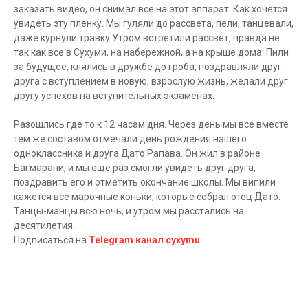
заказать видео, он снимал все на этот аппарат. Как хочется
увидеть эту пленку. Мы гуляли до рассвета, пели, танцевали,
даже курнули травку.Утром встретили рассвет, правда не
так как все в Сухуми, на набережной, а на крыше дома. Пили
за будущее, клялись в дружбе до гроба, поздравляли друг
друга с вступлением в новую, взрослую жизнь, желали друг
другу успехов на вступительных экзаменах.
Разошлись где то к 12 часам дня. Через день мы все вместе
тем же составом отмечали день рождения нашего
одноклассника и друга Дато Рапава. Он жил в районе
Багмарани, и мы еще раз смогли увидеть друг друга,
поздравить его и отметить окончание школы. Мы випили
кажется все марочные коньки, которые собрал отец Дато.
Танцы-манцы всю ночь, и утром мы расстались на
десятилетия...
Подписаться на
Telegram канал cyxymu