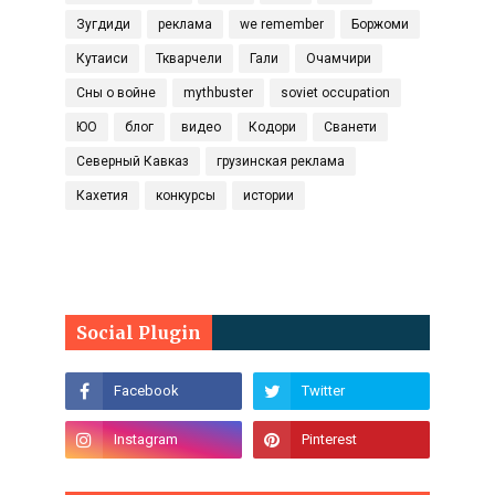
Зугдиди
реклама
we remember
Боржоми
Кутаиси
Ткварчели
Гали
Очамчири
Сны о войне
mythbuster
soviet occupation
ЮО
блог
видео
Кодори
Сванети
Северный Кавказ
грузинская реклама
Кахетия
конкурсы
истории
Social Plugin