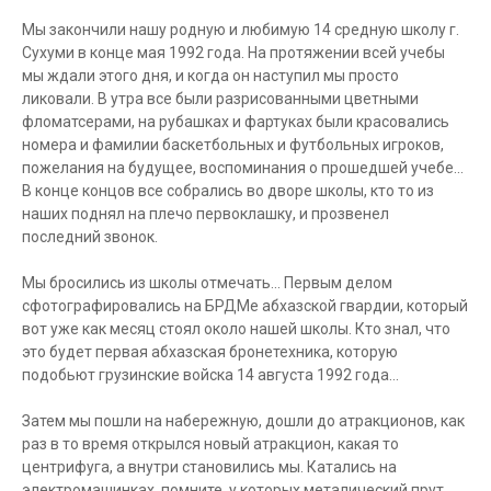
Мы закончили нашу родную и любимую 14 средную школу г.
Сухуми в конце мая 1992 года. На протяжении всей учебы
мы ждали этого дня, и когда он наступил мы просто
ликовали. В утра все были разрисованными цветными
фломатсерами, на рубашках и фартуках были красовались
номера и фамилии баскетбольных и футбольных игроков,
пожелания на будущее, воспоминания о прошедшей учебе...
В конце концов все собрались во дворе школы, кто то из
наших поднял на плечо первоклашку, и прозвенел
последний звонок.
Мы бросились из школы отмечать... Первым делом
сфотографировались на БРДМе абхазской гвардии, который
вот уже как месяц стоял около нашей школы. Кто знал, что
это будет первая абхазская бронетехника, которую
подобьют грузинские войска 14 августа 1992 года...
Затем мы пошли на набережную, дошли до атракционов, как
раз в то время открылся новый атракцион, какая то
центрифуга, а внутри становились мы. Катались на
электромашинках, помните, у которых металический прут