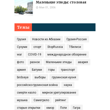
Маленькие этюды: столовая
Мая 01, 2006
Темы
Грузия
Новости из Абхазии
Грузия-Россия
Сухуми
спорт
StopRussia
Тбилиси
war
COVID‑19
международное обозрение
фото
разное
Маленькие этюды
авария
армия
Батуми
горы
транспорт
birdseye
выборы
грузинская кухня
российско-грузинская война
наука
смерти назло
мирное урегулирование
музыка
Самегрело
рейтинг
старые открытки
юмор
Поти
Гагра