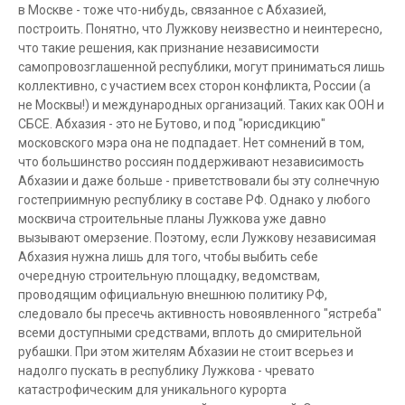
в Москве - тоже что-нибудь, связанное с Абхазией,
построить. Понятно, что Лужкову неизвестно и неинтересно,
что такие решения, как признание независимости
самопровозглашенной республики, могут приниматься лишь
коллективно, с участием всех сторон конфликта, России (а
не Москвы!) и международных организаций. Таких как ООН и
СБСЕ. Абхазия - это не Бутово, и под "юрисдикцию"
московского мэра она не подпадает. Нет сомнений в том,
что большинство россиян поддерживают независимость
Абхазии и даже больше - приветствовали бы эту солнечную
гостеприимную республику в составе РФ. Однако у любого
москвича строительные планы Лужкова уже давно
вызывают омерзение. Поэтому, если Лужкову независимая
Абхазия нужна лишь для того, чтобы выбить себе
очередную строительную площадку, ведомствам,
проводящим официальную внешнюю политику РФ,
следовало бы пресечь активность новоявленного "ястреба"
всеми доступными средствами, вплоть до смирительной
рубашки. При этом жителям Абхазии не стоит всерьез и
надолго пускать в республику Лужкова - чревато
катастрофическим для уникального курорта