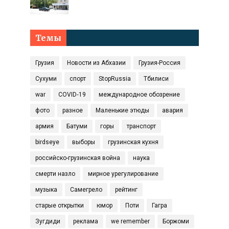
Темы
Грузия
Новости из Абхазии
Грузия-Россия
Сухуми
спорт
StopRussia
Тбилиси
war
COVID‑19
международное обозрение
фото
разное
Маленькие этюды
авария
армия
Батуми
горы
транспорт
birdseye
выборы
грузинская кухня
российско-грузинская война
наука
смерти назло
мирное урегулирование
музыка
Самегрело
рейтинг
старые открытки
юмор
Поти
Гагра
Зугдиди
реклама
we remember
Боржоми