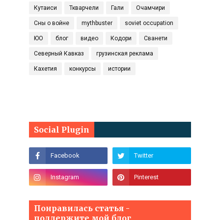
Кутаиси
Ткварчели
Гали
Очамчири
Сны о войне
mythbuster
soviet occupation
ЮО
блог
видео
Кодори
Сванети
Северный Кавказ
грузинская реклама
Кахетия
конкурсы
истории
Social Plugin
Понравилась статья -
поддержите мой блог