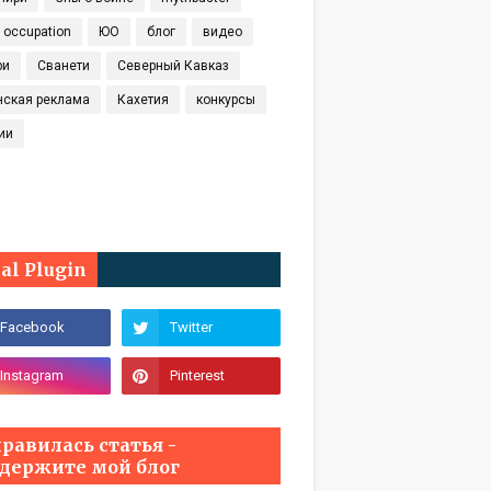
t occupation
ЮО
блог
видео
ри
Сванети
Северный Кавказ
нская реклама
Кахетия
конкурсы
ии
ial Plugin
равилась статья -
держите мой блог