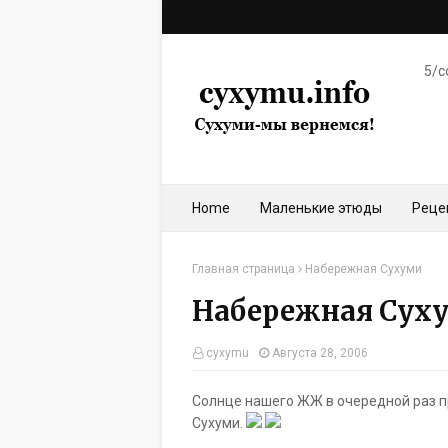
5/c
Home
Маленькие этюды
Реце
Главная страница
Набережная Сухуми
Набережная Сух
cyxymu
Августа 28, 2006
Солнце нашего ЖЖ
в очередной раз 
Сухуми.