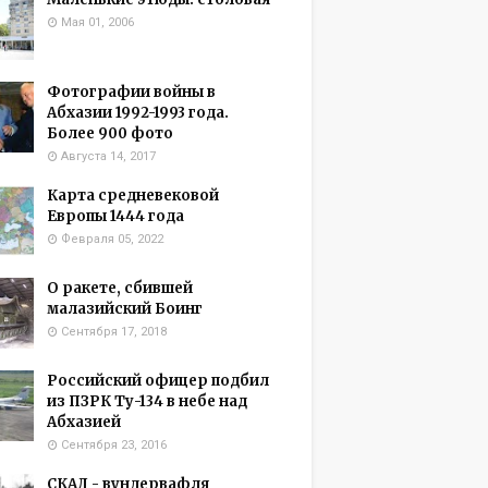
Мая 01, 2006
Фотографии войны в
Абхазии 1992-1993 года.
Более 900 фото
Августа 14, 2017
Карта средневековой
Европы 1444 года
Февраля 05, 2022
О ракете, сбившей
малазийский Боинг
Сентября 17, 2018
Российский офицер подбил
из ПЗРК Ту-134 в небе над
Абхазией
Сентября 23, 2016
СКАД - вундервафля