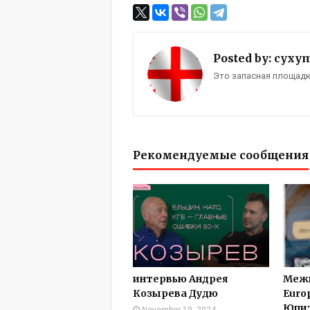
Posted by:
cyxy
Это запасная площадка 
Рекомендуемые сообщения
интервью Андрея
Межп
Козырева Дудю
Europ
Юпит