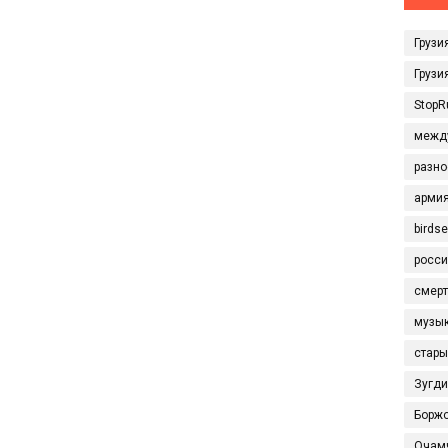
Грузи
Грузи
StopR
межд
разно
арми
birds
росси
смерт
музы
стары
Зугд
Борж
Очам