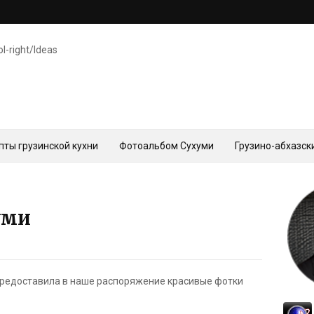
ol-right/Ideas
пты грузинской кухни
Фотоальбом Сухуми
Грузино-абхазск
уми
предоставила в наше распоряжение красивые фотки