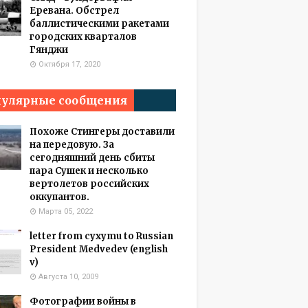
Еревана. Обстрел
баллистическими ракетами
городских кварталов
Гянджи
Октября 17, 2020
улярные сообщения
Похоже Стингеры доставили
на передовую. За
сегодняшний день сбиты
пара Сушек и несколько
вертолетов российских
оккупантов.
Марта 05, 2022
letter from cyxymu to Russian
President Medvedev (english
v)
Августа 10, 2009
Фотографии войны в