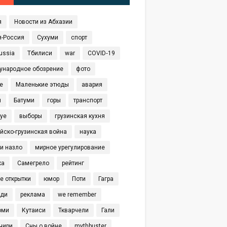
я
Новости из Абхазии
я-Россия
Сухуми
спорт
ussia
Тбилиси
war
COVID‑19
ународное обозрение
фото
е
Маленькие этюды
авария
я
Батуми
горы
транспорт
eye
выборы
грузинская кухня
йско-грузинская война
наука
и назло
мирное урегулирование
ка
Самегрело
рейтинг
е открытки
юмор
Поти
Гагра
иди
реклама
we remember
оми
Кутаиси
Ткварчели
Гали
чири
Сны о войне
mythbuster