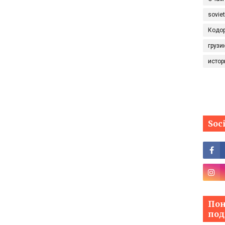
sovie
Кодо
грузи
истор
Soc
Пон
под