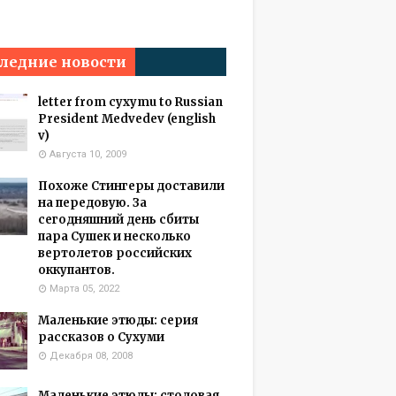
ледние новости
letter from cyxymu to Russian
President Medvedev (english
v)
Августа 10, 2009
Похоже Стингеры доставили
на передовую. За
сегодняшний день сбиты
пара Сушек и несколько
вертолетов российских
оккупантов.
Марта 05, 2022
Маленькие этюды: серия
рассказов о Сухуми
Декабря 08, 2008
Маленькие этюды: столовая