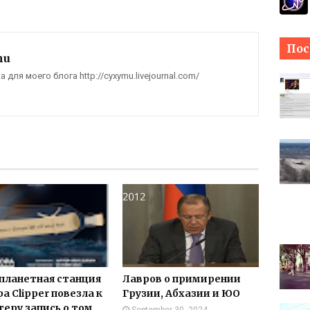
Пос
mu
для моего блога http://cyxymu.livejournal.com/
ланетная станция
Лавров о примирении
a Clipper повезла к
Грузии, Абхазии и ЮО
еру запись о том,