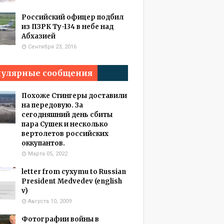
Российский офицер подбил
из ПЗРК Ту-134 в небе над
Абхазией
Сентября 23, 2016
улярные сообщения
Похоже Стингеры доставили
на передовую. За
сегодняшний день сбиты
пара Сушек и несколько
вертолетов российских
оккупантов.
Марта 05, 2022
letter from cyxymu to Russian
President Medvedev (english
v)
Августа 10, 2009
Фотографии войны в