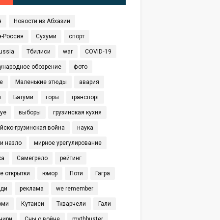
я
Новости из Абхазии
я-Россия
Сухуми
спорт
ussia
Тбилиси
war
COVID‑19
ународное обозрение
фото
е
Маленькие этюды
авария
я
Батуми
горы
транспорт
eye
выборы
грузинская кухня
йско-грузинская война
наука
и назло
мирное урегулирование
ка
Самегрело
рейтинг
е открытки
юмор
Поти
Гагра
иди
реклама
we remember
оми
Кутаиси
Ткварчели
Гали
чири
Сны о войне
mythbuster