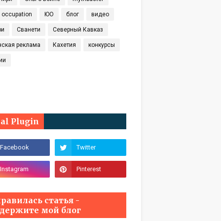
t occupation
ЮО
блог
видео
ри
Сванети
Северный Кавказ
нская реклама
Кахетия
конкурсы
ии
ial Plugin
равилась статья -
держите мой блог