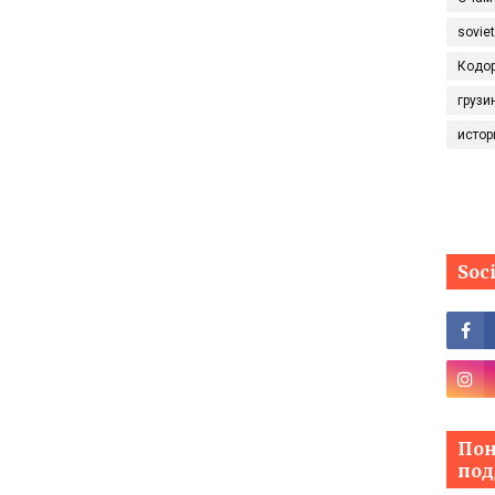
sovie
Кодо
грузи
истор
Soc
Пон
под