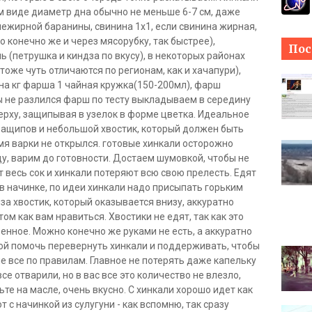
м виде диаметр дна обычно не меньше 6-7 см, даже
нежирной баранины, свинина 1х1, если свинина жирная,
о конечно же и через мясорубку, так быстрее),
Пос
 (петрушка и киндза по вкусу), в некоторых районах
тоже чуть отличаются по регионам, как и хачапури),
о на кг фарша 1 чайная кружка(150-200мл), фарш
ы не разлился фарш по тесту выкладываем в середину
 верху, защипывая в узелок в форме цветка. Идеальное
защипов и небольшой хвостик, который должен быть
мя варки не открылся. готовые хинкали осторожно
, варим до готовности. Достаем шумовкой, чтобы не
ет весь сок и хинкали потеряют всю свою прелесть. Едят
к в начинке, по идеи хинкали надо присыпать горьким
за хвостик, который оказывается внизу, аккуратно
том как вам нравиться. Хвостики не едят, так как это
енное. Можно конечно же руками не есть, а аккуратно
кой помочь перевернуть хинкали и поддерживать, чтобы
ше все по правилам. Главное не потерять даже капельку
все отварили, но в вас все это количество не влезло,
те на масле, очень вкусно. С хинкали хорошо идет как
т с начинкой из сулугуни - как вспомню, так сразу