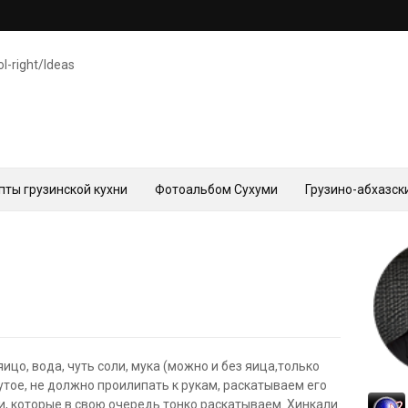
ol-right/Ideas
пты грузинской кухни
Фотоальбом Сухуми
Грузино-абхазск
о, вода, чуть соли, мука (можно и без яица,только
утое, не должно проилипать к рукам, раскатываем его
, которые в свою очередь тонко раскатываем. Хинкали