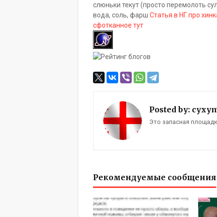
слюньки текут (просто перемолоть су
вода, соль, фарш
Статья в НГ про хин
сфотканное тут
Posted by:
cyxy
Это запасная площадка 
Рекомендуемые сообщения