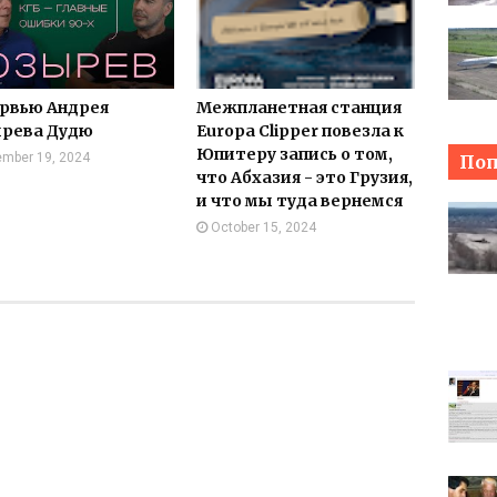
рвью Андрея
Межпланетная станция
рева Дудю
Europa Clipper повезла к
Юпитеру запись о том,
mber 19, 2024
Поп
что Абхазия - это Грузия,
и что мы туда вернемся
October 15, 2024