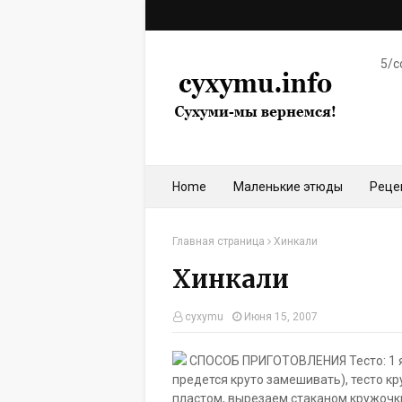
5/c
Home
Маленькие этюды
Реце
Главная страница
Хинкали
Хинкали
cyxymu
Июня 15, 2007
СПОСОБ ПРИГОТОВЛЕНИЯ Тесто: 1 яиц
предется круто замешивать), тесто кр
пластом, вырезаем стаканом кружочки