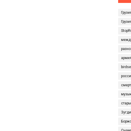
Грузи
Грузи
StopR
межд
разно
арми
birds
росси
смерт
музы
стары
Зугд
Борж
Очам