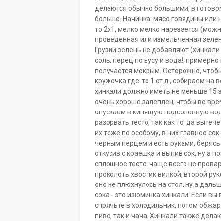
делаются обычно большими, в готово
больше. Начинка: мясо говядины или 
то 2х1, мелко мелко нарезается (можн
проведенная или измельченная зелень
Грузии зелень не добавляют (хинкали 
соль, перец по вусу и вода!, примерн
получается мокрым. Осторожно, чтоб
кружочка где-то 1 ст.л., собираем на
хинкали должно иметь не меньше 15 
очень хорошо залеплен, чтобы во вре
опускаем в кипящую подсоленную воду
разорвать тесто, так как тогда вытеч
их тоже по особому, в них главное со
черным перцем и есть руками, берясь 
откусив с краешка и выпив сок, ну а по
сплошное тесто, чаще всего не провар
проколоть хвостик вилкой, второй ру
оно не плюхнулось на стол, ну а даль
сока - это изюминка хинкали. Если вы 
спрячьте в холодильник, потом обжарь
пиво, так и чача. Хинкали также делаю