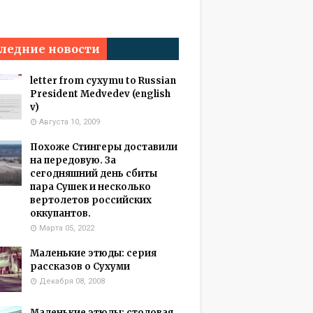
ледние новости
letter from cyxymu to Russian
President Medvedev (english
v)
Августа 10, 2009
Похоже Стингеры доставили
на передовую. За
сегодняшний день сбиты
пара Сушек и несколько
вертолетов российских
оккупантов.
Марта 05, 2022
Маленькие этюды: серия
рассказов о Сухуми
Декабря 08, 2008
Маленькие этюды: столовая