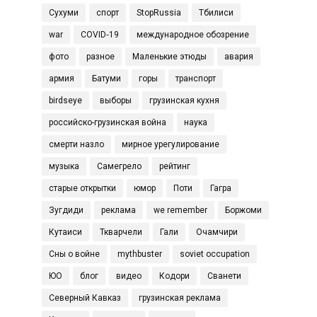
Сухуми
спорт
StopRussia
Тбилиси
war
COVID‑19
международное обозрение
фото
разное
Маленькие этюды
авария
армия
Батуми
горы
транспорт
birdseye
выборы
грузинская кухня
российско-грузинская война
наука
смерти назло
мирное урегулирование
музыка
Самегрело
рейтинг
старые открытки
юмор
Поти
Гагра
Зугдиди
реклама
we remember
Боржоми
Кутаиси
Ткварчели
Гали
Очамчири
Сны о войне
mythbuster
soviet occupation
ЮО
блог
видео
Кодори
Сванети
Северный Кавказ
грузинская реклама