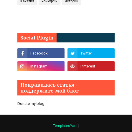
Кахетия
конкурсы
истории
Social Plugin
Понравилась статья -
поддержите мой блог
Donate my blog
TemplatesYard
|