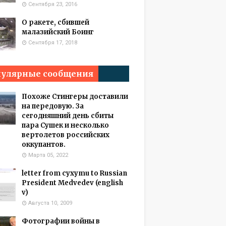
Сентября 23, 2016
О ракете, сбившей
малазийский Боинг
Сентября 17, 2018
улярные сообщения
Похоже Стингеры доставили
на передовую. За
сегодняшний день сбиты
пара Сушек и несколько
вертолетов российских
оккупантов.
Марта 05, 2022
letter from cyxymu to Russian
President Medvedev (english
v)
Августа 10, 2009
Фотографии войны в