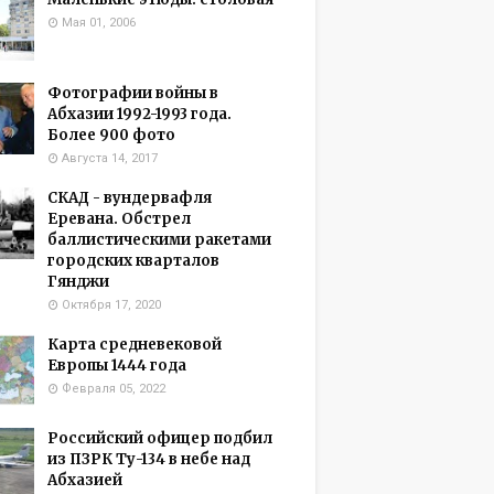
Мая 01, 2006
Фотографии войны в
Абхазии 1992-1993 года.
Более 900 фото
Августа 14, 2017
СКАД - вундервафля
Еревана. Обстрел
баллистическими ракетами
городских кварталов
Гянджи
Октября 17, 2020
Карта средневековой
Европы 1444 года
Февраля 05, 2022
Российский офицер подбил
из ПЗРК Ту-134 в небе над
Абхазией