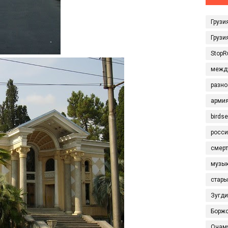
Грузи
Грузи
StopR
межд
разно
арми
birds
росси
смерт
музы
стары
Зугд
Борж
Очам