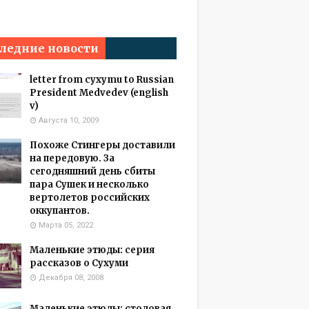
ледние новости
letter from cyxymu to Russian
President Medvedev (english
v)
Августа 10, 2009
Похоже Стингеры доставили
на передовую. За
сегодняшний день сбиты
пара Сушек и несколько
вертолетов российских
оккупантов.
Марта 05, 2022
Маленькие этюды: серия
рассказов о Сухуми
Декабря 08, 2008
Маленькие этюды: столовая