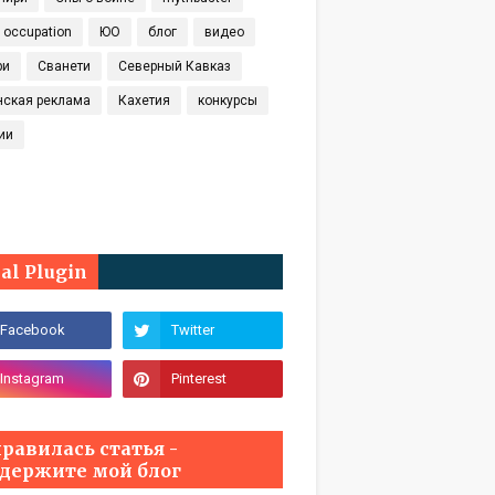
t occupation
ЮО
блог
видео
ри
Сванети
Северный Кавказ
нская реклама
Кахетия
конкурсы
ии
ial Plugin
равилась статья -
держите мой блог