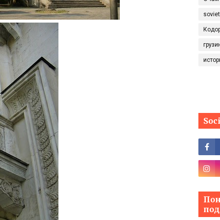
sovie
Кодо
грузи
истор
Soc
Пон
под