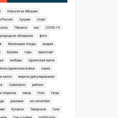
я
Новости из Абхазии
я-Россия
Сухуми
спорт
ussia
Тбилиси
war
COVID‑19
ународное обозрение
фото
е
Маленькие этюды
авария
я
Батуми
горы
транспорт
eye
выборы
грузинская кухня
йско-грузинская война
наука
и назло
мирное урегулирование
ка
Самегрело
рейтинг
е открытки
юмор
Поти
Гагра
иди
реклама
we remember
оми
Кутаиси
Ткварчели
Гали
чири
Сны о войне
mythbuster