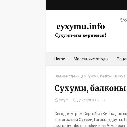
5/c
Home
Маленькие этюды
Реце
Главная страница
Сухуми, балконы и окна
Сухуми, балконы 
cyxymu
Декабря 03, 2007
Сегодня утром Сергей из Киева дал с
фотографии Сухуми, Гагры, Гудауты, 
подъедут фотографии и из Агудзеры