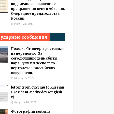
подписано соглашение о
прекращении огня в Абхазии.
Очередное предательства
России
Июля 25, 2017
улярные сообщения
Похоже Стингеры доставили
на передовую. За
сегодняшний день сбиты
пара Сушек и несколько
вертолетов российских
оккупантов.
Марта 05, 2022
letter from cyxymu to Russian
President Medvedev (english
v)
Августа 10, 2009
Фотографии войны в