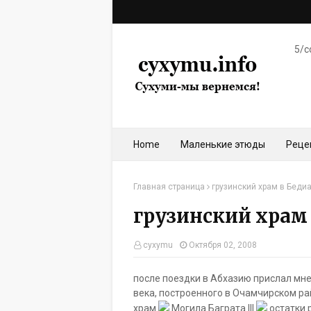
5/c
Home
Маленькие этюды
Реце
Главная страница
грузинский храм в Беди
грузинский храм
cyxymu
Октября 02, 2008
после поездки в Абхазию прислал мне
века, построенного в Очамчирском р
храм
Могила Баграта III
остатки 