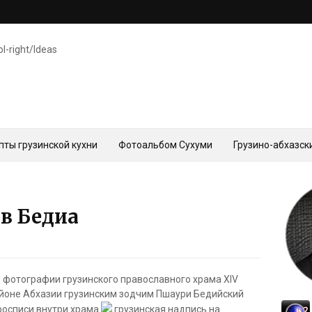
ol-right/Ideas
пты грузинской кухни
Фотоальбом Сухуми
Грузино-абхазск
а
 в Бедиа
 фотографии грузинского православного храма XIV
айоне Абхазии грузинским зодчим Пшаури Бедийский
росписи внутри храма
грузинская надпись на