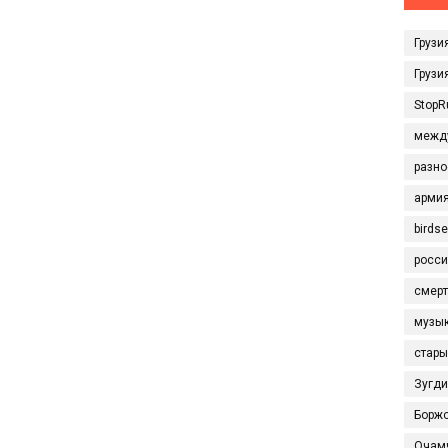
Грузи
Грузи
StopR
межд
разно
арми
birds
росси
смерт
музы
стары
Зугд
Борж
Очам