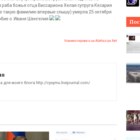
я раба божья отца Виссариона Хелая супруга Кесария
о такую фамилию впервые слышу) умерла 25 октября
бие о. Иване Шенгелия
Пос
Комментировать на Abkhaziya.Net
mu
для моего блога http://cyxymu.livejournal.com/