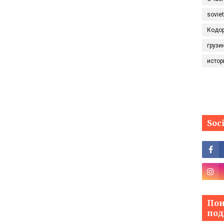
sovie
Кодо
грузи
истор
Soc
Пон
под