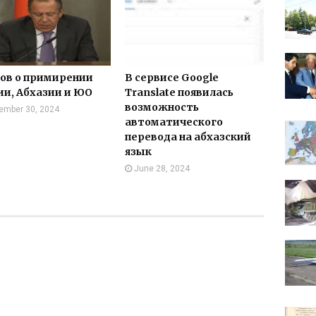
ов о примирении
В сервисе Google
ии, Абхазии и ЮО
Translate появилась
возможность
ember 30, 2024
автоматического
перевода на абхазский
язык
June 28, 2024