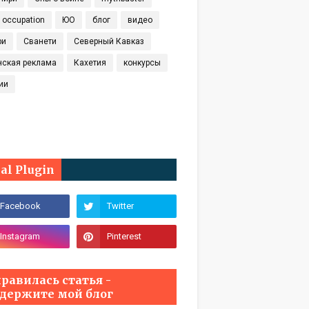
t occupation
ЮО
блог
видео
ри
Сванети
Северный Кавказ
нская реклама
Кахетия
конкурсы
ии
ial Plugin
равилась статья -
держите мой блог