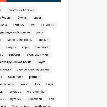
я
Новости из Абхазии
я-Россия
Сухуми
спорт
ussia
Тбилиси
war
COVID‑19
ународное обозрение
фото
е
Маленькие этюды
авария
я
Батуми
горы
транспорт
eye
выборы
грузинская кухня
йско-грузинская война
наука
и назло
мирное урегулирование
ка
Самегрело
рейтинг
е открытки
юмор
Поти
Гагра
иди
реклама
we remember
оми
Кутаиси
Ткварчели
Гали
чири
Сны о войне
mythbuster