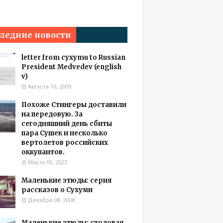
ледние новости
letter from cyxymu to Russian
President Medvedev (english
v)
Августа 10, 2009
Похоже Стингеры доставили
на передовую. За
сегодняшний день сбиты
пара Сушек и несколько
вертолетов российских
оккупантов.
Марта 05, 2022
Маленькие этюды: серия
рассказов о Сухуми
Декабря 08, 2008
Маленькие этюды: столовая