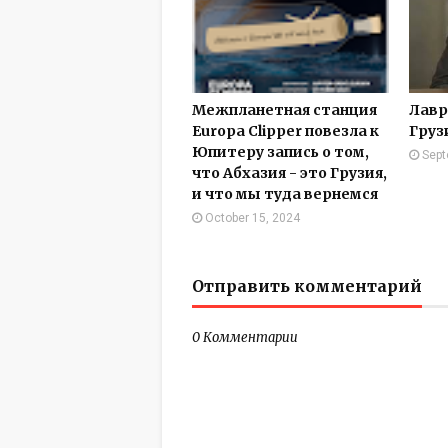
Межпланетная станция
Лавр
Europa Clipper повезла к
Груз
Юпитеру запись о том,
Sept
что Абхазия - это Грузия,
и что мы туда вернемся
October 15, 2024
Отправить комментарий
0 Комментарии