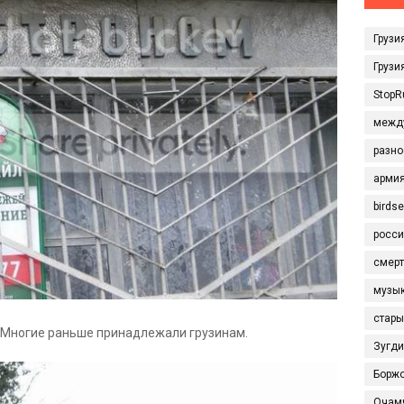
Грузи
Грузи
StopR
межд
разно
арми
birds
росси
смерт
музы
стары
 Многие раньше принадлежали грузинам.
Зугд
Борж
Очам