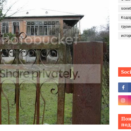
sovie
Кодо
грузи
истор
Soc
Пон
под