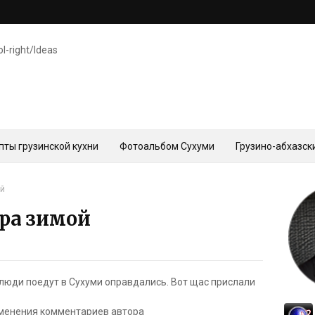
ol-right/Ideas
пты грузинской кухни
Фотоальбом Сухуми
Грузино-абхазск
ой
ра зимой
 люди поедут в Сухуми оправдались. Вот щас прислали
менения комментариев автора