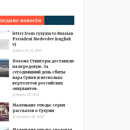
ледние новости
letter from cyxymu to Russian
President Medvedev (english
v)
Августа 10, 2009
Похоже Стингеры доставили
на передовую. За
сегодняшний день сбиты
пара Сушек и несколько
вертолетов российских
оккупантов.
Марта 05, 2022
Маленькие этюды: серия
рассказов о Сухуми
Декабря 08, 2008
Маленькие этюды: столовая