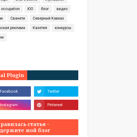
t occupation
ЮО
блог
видео
ри
Сванети
Северный Кавказ
нская реклама
Кахетия
конкурсы
ии
ial Plugin
равилась статья -
держите мой блог