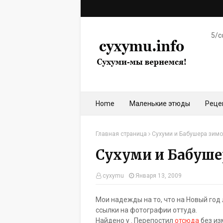
5/c
Home
Маленькие этюды
Реце
Главная страница
Сухуми и Бабушера зим
Сухуми и Бабуше
cyxymu
Января 13, 2009
Мои надежды на то, что на Новый год
ссылки на фотографии оттуда.
Найдено у
. Перепостил
отсюда
без из