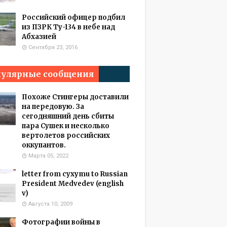
Российский офицер подбил
из ПЗРК Ту-134 в небе над
Абхазией
Сентября 23, 2016
улярные сообщения
Похоже Стингеры доставили
на передовую. За
сегодняшний день сбиты
пара Сушек и несколько
вертолетов российских
оккупантов.
Марта 05, 2022
letter from cyxymu to Russian
President Medvedev (english
v)
Августа 10, 2009
Фотографии войны в