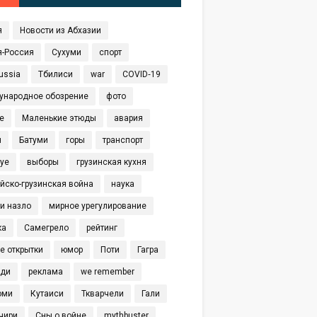
я
Новости из Абхазии
я-Россия
Сухуми
спорт
ussia
Тбилиси
war
COVID‑19
ународное обозрение
фото
е
Маленькие этюды
авария
я
Батуми
горы
транспорт
eye
выборы
грузинская кухня
йско-грузинская война
наука
и назло
мирное урегулирование
ка
Самегрело
рейтинг
е открытки
юмор
Поти
Гагра
иди
реклама
we remember
оми
Кутаиси
Ткварчели
Гали
чири
Сны о войне
mythbuster