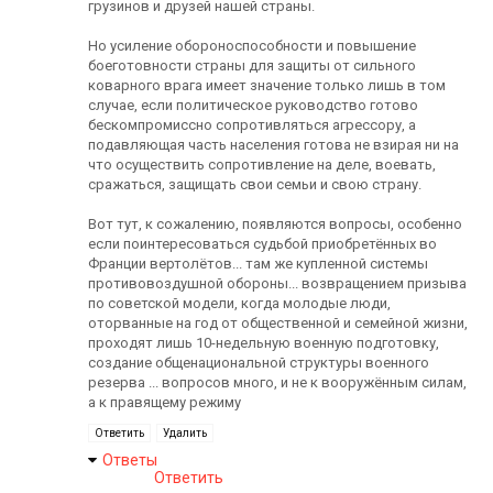
грузинов и друзей нашей страны.
Но усиление обороноспособности и повышение
боеготовности страны для защиты от сильного
коварного врага имеет значение только лишь в том
случае, если политическое руководство готово
бескомпромиссно сопротивляться агрессору, а
подавляющая часть населения готова не взирая ни на
что осуществить сопротивление на деле, воевать,
сражаться, защищать свои семьи и свою страну.
Вот тут, к сожалению, появляются вопросы, особенно
если поинтересоваться судьбой приобретённых во
Франции вертолётов... там же купленной системы
противовоздушной обороны... возвращением призыва
по советской модели, когда молодые люди,
оторванные на год от общественной и семейной жизни,
проходят лишь 10-недельную военную подготовку,
создание общенациональной структуры военного
резерва ... вопросов много, и не к вооружённым силам,
а к правящему режиму
Ответить
Удалить
Ответы
Ответить