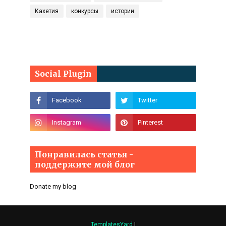
Кахетия
конкурсы
истории
Social Plugin
Понравилась статья -
поддержите мой блог
Donate my blog
TemplatesYard
|