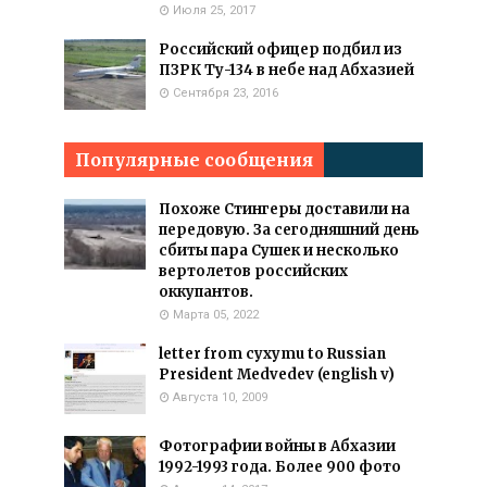
Июля 25, 2017
Российский офицер подбил из
ПЗРК Ту-134 в небе над Абхазией
Сентября 23, 2016
Популярные сообщения
Похоже Стингеры доставили на
передовую. За сегодняшний день
сбиты пара Сушек и несколько
вертолетов российских
оккупантов.
Марта 05, 2022
letter from cyxymu to Russian
President Medvedev (english v)
Августа 10, 2009
Фотографии войны в Абхазии
1992-1993 года. Более 900 фото