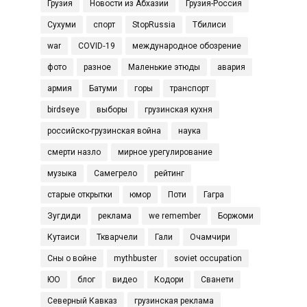
Грузия
Новости из Абхазии
Грузия-Россия
Сухуми
спорт
StopRussia
Тбилиси
war
COVID‑19
международное обозрение
фото
разное
Маленькие этюды
авария
армия
Батуми
горы
транспорт
birdseye
выборы
грузинская кухня
российско-грузинская война
наука
смерти назло
мирное урегулирование
музыка
Самегрело
рейтинг
старые открытки
юмор
Поти
Гагра
Зугдиди
реклама
we remember
Боржоми
Кутаиси
Ткварчели
Гали
Очамчири
Сны о войне
mythbuster
soviet occupation
ЮО
блог
видео
Кодори
Сванети
Северный Кавказ
грузинская реклама