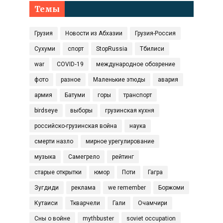
Темы
Грузия
Новости из Абхазии
Грузия-Россия
Сухуми
спорт
StopRussia
Тбилиси
war
COVID‑19
международное обозрение
фото
разное
Маленькие этюды
авария
армия
Батуми
горы
транспорт
birdseye
выборы
грузинская кухня
российско-грузинская война
наука
смерти назло
мирное урегулирование
музыка
Самегрело
рейтинг
старые открытки
юмор
Поти
Гагра
Зугдиди
реклама
we remember
Боржоми
Кутаиси
Ткварчели
Гали
Очамчири
Сны о войне
mythbuster
soviet occupation