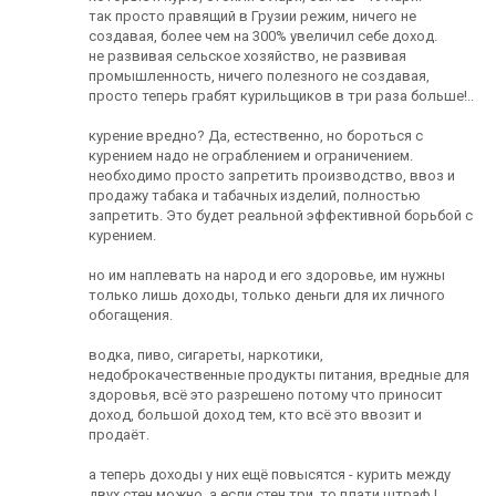
так просто правящий в Грузии режим, ничего не
создавая, более чем на 300% увеличил себе доход.
не развивая сельское хозяйство, не развивая
промышленность, ничего полезного не создавая,
просто теперь грабят курильщиков в три раза больше!..
курение вредно? Да, естественно, но бороться с
курением надо не ограблением и ограничением.
необходимо просто запретить производство, ввоз и
продажу табака и табачных изделий, полностью
запретить. Это будет реальной эффективной борьбой с
курением.
но им наплевать на народ и его здоровье, им нужны
только лишь доходы, только деньги для их личного
обогащения.
водка, пиво, сигареты, наркотики,
недоброкачественные продукты питания, вредные для
здоровья, всё это разрешено потому что приносит
доход, большой доход тем, кто всё это ввозит и
продаёт.
а теперь доходы у них ещё повысятся - курить между
двух стен можно, а если стен три, то плати штраф !