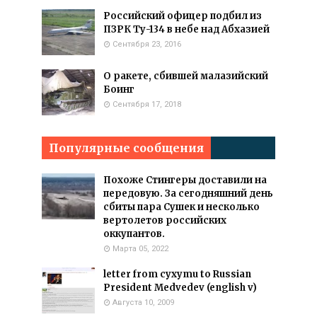
Российский офицер подбил из
ПЗРК Ту-134 в небе над Абхазией
Сентября 23, 2016
О ракете, сбившей малазийский
Боинг
Сентября 17, 2018
Популярные сообщения
Похоже Стингеры доставили на
передовую. За сегодняшний день
сбиты пара Сушек и несколько
вертолетов российских
оккупантов.
Марта 05, 2022
letter from cyxymu to Russian
President Medvedev (english v)
Августа 10, 2009