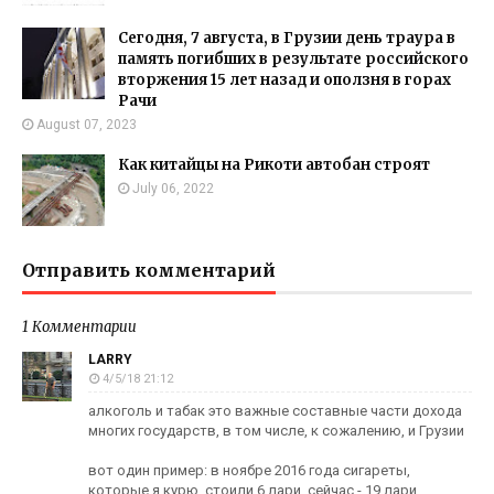
Сегодня, 7 августа, в Грузии день траура в
память погибших в результате российского
вторжения 15 лет назад и оползня в горах
Рачи
August 07, 2023
Как китайцы на Рикоти автобан строят
July 06, 2022
Отправить комментарий
1 Комментарии
LARRY
4/5/18 21:12
алкоголь и табак это важные составные части дохода
многих государств, в том числе, к сожалению, и Грузии
вот один пример: в ноябре 2016 года сигареты,
которые я курю, стоили 6 лари, сейчас - 19 лари.