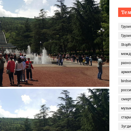
Те
Грузи
Грузи
StopR
межд
разно
арми
birds
росси
смерт
музы
стары
Зугд