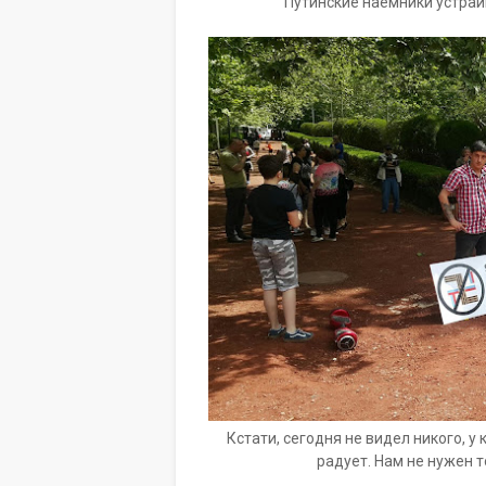
Путинские наемники устраи
Кстати, сегодня не видел никого, у к
радует. Нам не нужен т