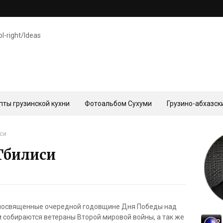
ol-right/Ideas
пты грузинской кухни
Фотоальбом Сухуми
Грузино-абхазск
иси
 Тбилиси
 посвященные очередной годовщине Дня Победы над
 собираются ветераны Второй мировой войны, а так же