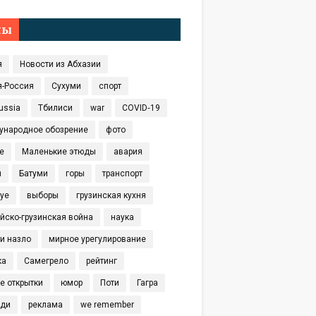
мы
я
Новости из Абхазии
я-Россия
Сухуми
спорт
ussia
Тбилиси
war
COVID‑19
ународное обозрение
фото
е
Маленькие этюды
авария
я
Батуми
горы
транспорт
eye
выборы
грузинская кухня
йско-грузинская война
наука
и назло
мирное урегулирование
ка
Самегрело
рейтинг
е открытки
юмор
Поти
Гагра
иди
реклама
we remember