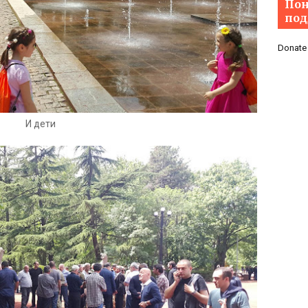
Пон
под
Donate
И дети