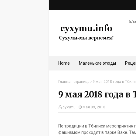
5/c
Home
Маленькие этюды
Реце
Главная страница
9 мая 2018 года в Тбил
9 мая 2018 года в
cyxymu
Мая 09, 2018
По традиции в Тбилиси мероприятия
фашизмом проходят в парке Ваке. Там