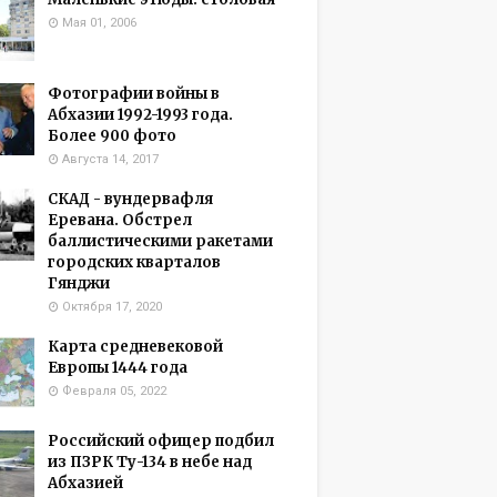
Мая 01, 2006
Фотографии войны в
Абхазии 1992-1993 года.
Более 900 фото
Августа 14, 2017
СКАД - вундервафля
Еревана. Обстрел
баллистическими ракетами
городских кварталов
Гянджи
Октября 17, 2020
Карта средневековой
Европы 1444 года
Февраля 05, 2022
Российский офицер подбил
из ПЗРК Ту-134 в небе над
Абхазией