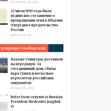
Сентября 23, 2016
27 июля 1993 года было
подписано соглашение о
прекращении огня в Абхазии.
Очередное предательства
России
Июля 25, 2017
улярные сообщения
Похоже Стингеры доставили
на передовую. За
сегодняшний день сбиты
пара Сушек и несколько
вертолетов российских
оккупантов.
Марта 05, 2022
letter from cyxymu to Russian
President Medvedev (english
v)