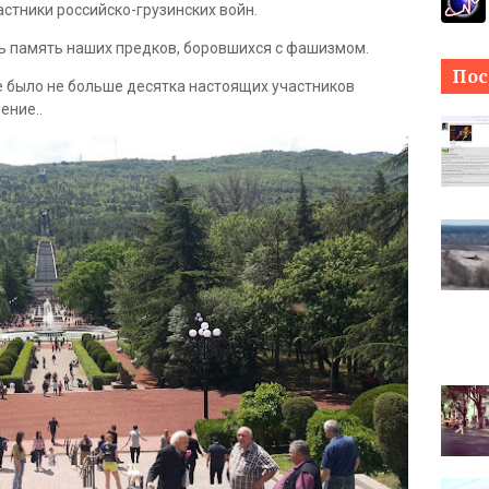
астники российско-грузинских войн.
ть память наших предков, боровшихся с фашизмом.
Пос
ке было не больше десятка настоящих участников
ение..