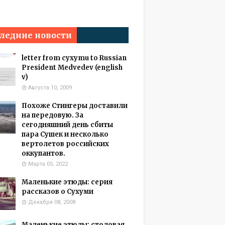
ледние новости
letter from cyxymu to Russian
President Medvedev (english
v)
Августа 10, 2009
Похоже Стингеры доставили
на передовую. За
сегодняшний день сбиты
пара Сушек и несколько
вертолетов российских
оккупантов.
Марта 05, 2022
Маленькие этюды: серия
рассказов о Сухуми
Декабря 08, 2008
Маленькие этюды: столовая