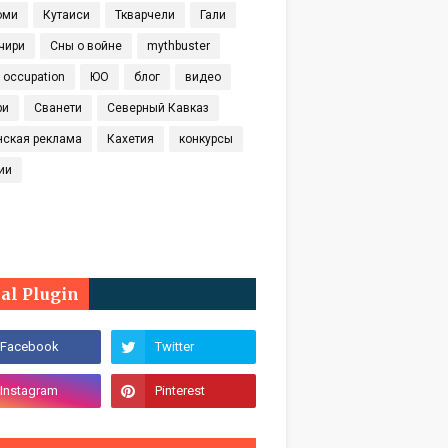
оми
Кутаиси
Ткварчели
Гали
чири
Сны о войне
mythbuster
t occupation
ЮО
блог
видео
ри
Сванети
Северный Кавказ
нская реклама
Кахетия
конкурсы
ии
ial Plugin