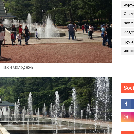
Борж
Очам
sovie
Кодо
грузи
истор
Так и молодежь
Soc