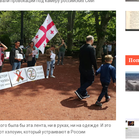
вали провокации под камеру российских СМИ
Поп
ого была бы эта лента, ни в руках, ни на одежде. И это
от хэлоуин, который устраивают в России