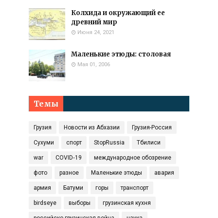
Колхида и окружающий ее
древний мир
Июня 24, 2021
Маленькие этюды: столовая
Мая 01, 2006
Темы
Грузия
Новости из Абхазии
Грузия-Россия
Сухуми
спорт
StopRussia
Тбилиси
war
COVID‑19
международное обозрение
фото
разное
Маленькие этюды
авария
армия
Батуми
горы
транспорт
birdseye
выборы
грузинская кухня