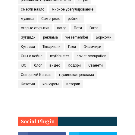
российско-грузинская война
наука
смерти назло
мирное урегулирование
музыка
Самегрело
рейтинг
старые открытки
юмор
Поти
Гагра
Зугдиди
реклама
we remember
Боржоми
Кутаиси
Ткварчели
Гали
Очамчири
Сны о войне
mythbuster
soviet occupation
ЮО
блог
видео
Кодори
Сванети
Северный Кавказ
грузинская реклама
Кахетия
конкурсы
истории
Social Plugin