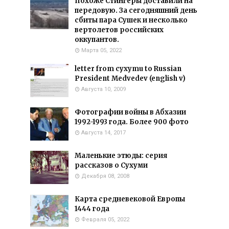
Похоже Стингеры доставили на
передовую. За сегодняшний день
сбиты пара Сушек и несколько
вертолетов российских
оккупантов.
Марта 05, 2022
letter from cyxymu to Russian
President Medvedev (english v)
Августа 10, 2009
Фотографии войны в Абхазии
1992-1993 года. Более 900 фото
Августа 14, 2017
Маленькие этюды: серия
рассказов о Сухуми
Декабря 08, 2008
Карта средневековой Европы
1444 года
Февраля 05, 2022