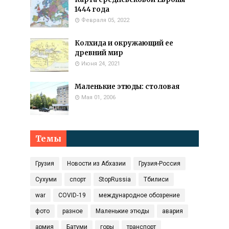
1444 года
Февраля 05, 2022
Колхида и окружающий ее
древний мир
Июня 24, 2021
Маленькие этюды: столовая
Мая 01, 2006
Темы
Грузия
Новости из Абхазии
Грузия-Россия
Сухуми
спорт
StopRussia
Тбилиси
war
COVID‑19
международное обозрение
фото
разное
Маленькие этюды
авария
армия
Батуми
горы
транспорт