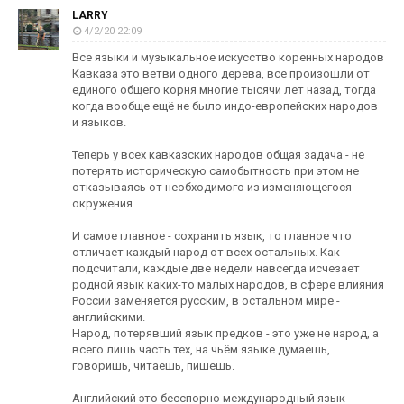
LARRY
4/2/20 22:09
Все языки и музыкальное искусство коренных народов
Кавказа это ветви одного дерева, все произошли от
единого общего корня многие тысячи лет назад, тогда
когда вообще ещё не было индо-европейских народов
и языков.
Теперь у всех кавказских народов общая задача - не
потерять историческую самобытность при этом не
отказываясь от необходимого из изменяющегося
окружения.
И самое главное - сохранить язык, то главное что
отличает каждый народ от всех остальных. Как
подсчитали, каждые две недели навсегда исчезает
родной язык каких-то малых народов, в сфере влияния
России заменяется русским, в остальном мире -
английскими.
Народ, потерявший язык предков - это уже не народ, а
всего лишь часть тех, на чьём языке думаешь,
говоришь, читаешь, пишешь.
Английский это бесспорно международный язык