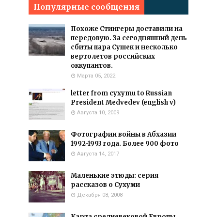
Популярные сообщения
Похоже Стингеры доставили на
передовую. За сегодняшний день
сбиты пара Сушек и несколько
вертолетов российских
оккупантов.
Марта 05, 2022
letter from cyxymu to Russian
President Medvedev (english v)
Августа 10, 2009
Фотографии войны в Абхазии
1992-1993 года. Более 900 фото
Августа 14, 2017
Маленькие этюды: серия
рассказов о Сухуми
Декабря 08, 2008
Карта средневековой Европы