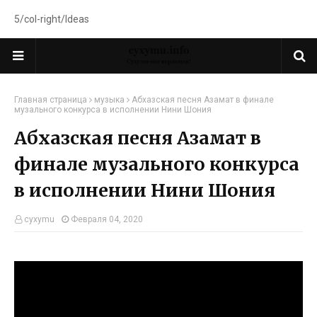
5/col-right/Ideas
Главная страница
музыка
Абхазская песня Азамат в финале
музального конкурса в исполнении Нини Шония
Абхазская песня Азамат в
финале музального конкурса
в исполнении Нини Шония
cyxymu
Февраля 04, 2020