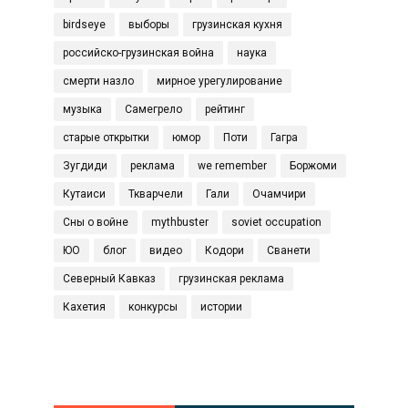
birdseye
выборы
грузинская кухня
российско-грузинская война
наука
смерти назло
мирное урегулирование
музыка
Самегрело
рейтинг
старые открытки
юмор
Поти
Гагра
Зугдиди
реклама
we remember
Боржоми
Кутаиси
Ткварчели
Гали
Очамчири
Сны о войне
mythbuster
soviet occupation
ЮО
блог
видео
Кодори
Сванети
Северный Кавказ
грузинская реклама
Кахетия
конкурсы
истории