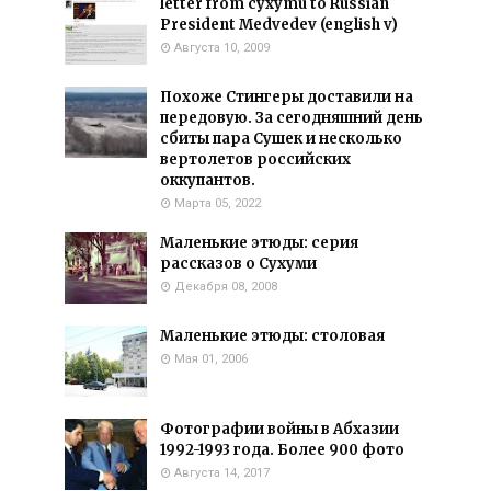
letter from cyxymu to Russian
President Medvedev (english v)
Августа 10, 2009
Похоже Стингеры доставили на
передовую. За сегодняшний день
сбиты пара Сушек и несколько
вертолетов российских
оккупантов.
Марта 05, 2022
Маленькие этюды: серия
рассказов о Сухуми
Декабря 08, 2008
Маленькие этюды: столовая
Мая 01, 2006
Фотографии войны в Абхазии
1992-1993 года. Более 900 фото
Августа 14, 2017