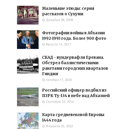
Маленькие этюды: серия
рассказов о Сухуми
Декабря 08, 2008
Фотографии войны в Абхазии
1992-1993 года. Более 900 фото
Августа 14, 2017
СКАД - вундервафля Еревана.
Обстрел баллистическими
ракетами городских кварталов
Гянджи
Октября 17, 2020
Российский офицер подбил из
ПЗРК Ту-134 в небе над Абхазией
Сентября 23, 2016
Карта средневековой Европы
1444 года
Февраля 05, 2022