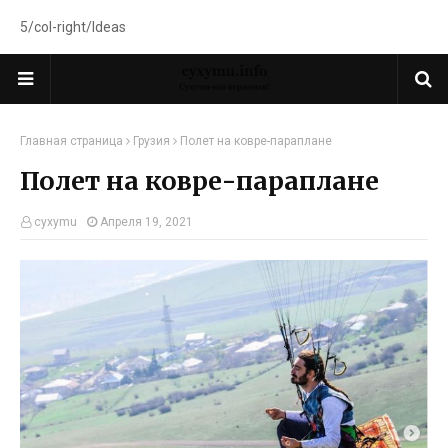
5/col-right/Ideas
Главная страница
Грузия
Полет на ковре-параплане
Полет на ковре-параплане
cyxymu
Апреля 19, 2021