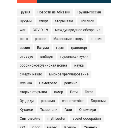
Грузия
Новости из Абхазии
Грузия-Россия
Сухуми
спорт
StopRussia
Тбилиси
war
COVID‑19
международное обозрение
фото
разное
Маленькие этюды
авария
армия
Батуми
горы
транспорт
birdseye
выборы
грузинская кухня
российско-грузинская война
наука
смерти назло
мирное урегулирование
музыка
Самегрело
рейтинг
старые открытки
юмор
Поти
Гагра
Зугдиди
реклама
we remember
Боржоми
Кутаиси
Ткварчели
Гали
Очамчири
Сны о войне
mythbuster
soviet occupation
ЮО
блог
видео
Кодори
Сванети