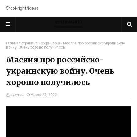
5/col-right/Ideas
Главная страница
StopRussia
Масяня про российско-украинскую
войну. Очень хорошо получилось
Масяня про российско-
украинскую войну. Очень
хорошо получилось
cyxymu
Марта 25, 2022