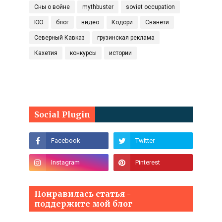
Сны о войне
mythbuster
soviet occupation
ЮО
блог
видео
Кодори
Сванети
Северный Кавказ
грузинская реклама
Кахетия
конкурсы
истории
Social Plugin
Понравилась статья -
поддержите мой блог