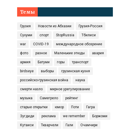
Темы
Грузия
Новости из Абхазии
Грузия-Россия
Сухуми
спорт
StopRussia
Тбилиси
war
COVID‑19
международное обозрение
фото
разное
Маленькие этюды
авария
армия
Батуми
горы
транспорт
birdseye
выборы
грузинская кухня
российско-грузинская война
наука
смерти назло
мирное урегулирование
музыка
Самегрело
рейтинг
старые открытки
юмор
Поти
Гагра
Зугдиди
реклама
we remember
Боржоми
Кутаиси
Ткварчели
Гали
Очамчири