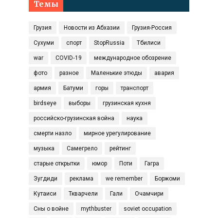
Темы
Грузия
Новости из Абхазии
Грузия-Россия
Сухуми
спорт
StopRussia
Тбилиси
war
COVID‑19
международное обозрение
фото
разное
Маленькие этюды
авария
армия
Батуми
горы
транспорт
birdseye
выборы
грузинская кухня
российско-грузинская война
наука
смерти назло
мирное урегулирование
музыка
Самегрело
рейтинг
старые открытки
юмор
Поти
Гагра
Зугдиди
реклама
we remember
Боржоми
Кутаиси
Ткварчели
Гали
Очамчири
Сны о войне
mythbuster
soviet occupation