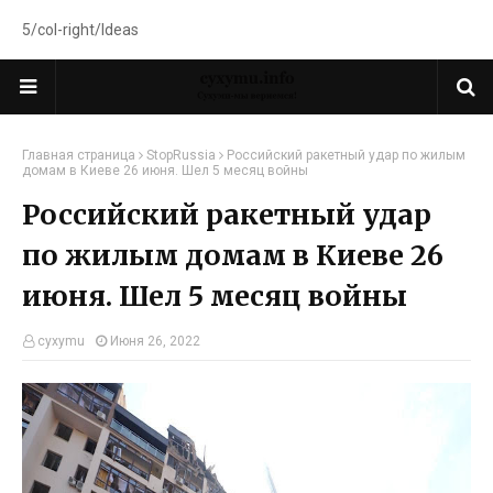
5/col-right/Ideas
Главная страница
StopRussia
Российский ракетный удар по жилым
домам в Киеве 26 июня. Шел 5 месяц войны
Российский ракетный удар
по жилым домам в Киеве 26
июня. Шел 5 месяц войны
cyxymu
Июня 26, 2022