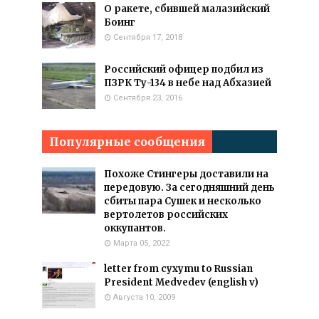
О ракете, сбившей малазийский
Боинг
Сентября 17, 2018
Российский офицер подбил из
ПЗРК Ту-134 в небе над Абхазией
Сентября 23, 2016
Популярные сообщения
Похоже Стингеры доставили на
передовую. За сегодняшний день
сбиты пара Сушек и несколько
вертолетов российских
оккупантов.
Марта 05, 2022
letter from cyxymu to Russian
President Medvedev (english v)
Августа 10, 2009