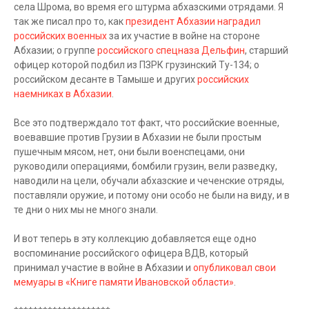
села Шрома, во время его штурма абхазскими отрядами. Я
так же писал про то, как
президент Абхазии наградил
российских военных
за их участие в войне на стороне
Абхазии; о группе
российского спецназа Дельфин
, старший
офицер которой подбил из ПЗРК грузинский Ту-134; о
российском десанте в Тамыше и других
российских
наемниках в Абхазии
.
Все это подтверждало тот факт, что российские военные,
воевавшие против Грузии в Абхазии не были простым
пушечным мясом, нет, они были военспецами, они
руководили операциями, бомбили грузин, вели разведку,
наводили на цели, обучали абхазские и чеченские отряды,
поставляли оружие, и потому они особо не были на виду, и в
те дни о них мы не много знали.
И вот теперь в эту коллекцию добавляется еще одно
воспоминание российского офицера ВДВ, который
принимал участие в войне в Абхазии и
опубликовал свои
мемуары в «Книге памяти Ивановской области»
.