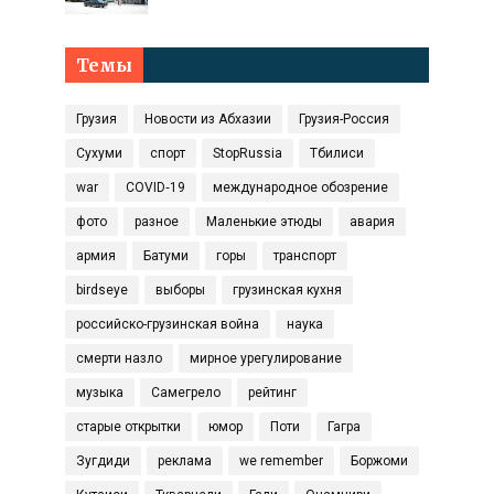
Темы
Грузия
Новости из Абхазии
Грузия-Россия
Сухуми
спорт
StopRussia
Тбилиси
war
COVID‑19
международное обозрение
фото
разное
Маленькие этюды
авария
армия
Батуми
горы
транспорт
birdseye
выборы
грузинская кухня
российско-грузинская война
наука
смерти назло
мирное урегулирование
музыка
Самегрело
рейтинг
старые открытки
юмор
Поти
Гагра
Зугдиди
реклама
we remember
Боржоми