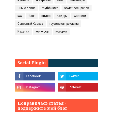
Кутаиси
Ткварчели
Гали
Очамчири
Сны о войне
mythbuster
soviet occupation
ЮО
блог
видео
Кодори
Сванети
Северный Кавказ
грузинская реклама
Кахетия
конкурсы
истории
Social Plugin
Понравилась статья -
поддержите мой блог