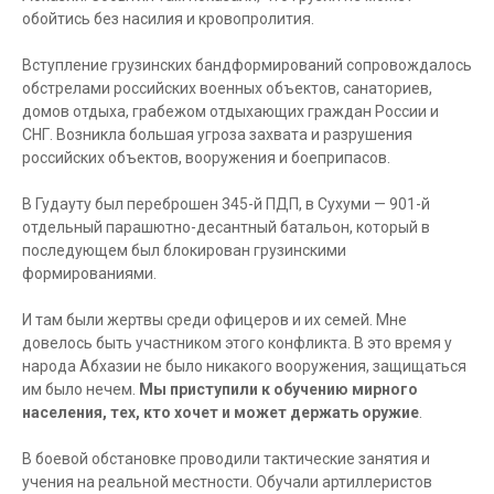
обойтись без насилия и кровопролития.
Вступление грузинских бандформирований сопровождалось
обстрелами российских военных объектов, санаториев,
домов отдыха, грабежом отдыхающих граждан России и
СНГ. Возникла большая угроза захвата и разрушения
российских объектов, вооружения и боеприпасов.
В Гудауту был переброшен 345-й ПДП, в Сухуми — 901-й
отдельный парашютно-десантный батальон, который в
последующем был блокирован грузинскими
формированиями.
И там были жертвы среди офицеров и их семей. Мне
довелось быть участником этого конфликта. В это время у
народа Абхазии не было никакого вооружения, защищаться
им было нечем.
Мы приступили к обучению мирного
населения, тех, кто хочет и может держать оружие
.
В боевой обстановке проводили тактические занятия и
учения на реальной местности. Обучали артиллеристов