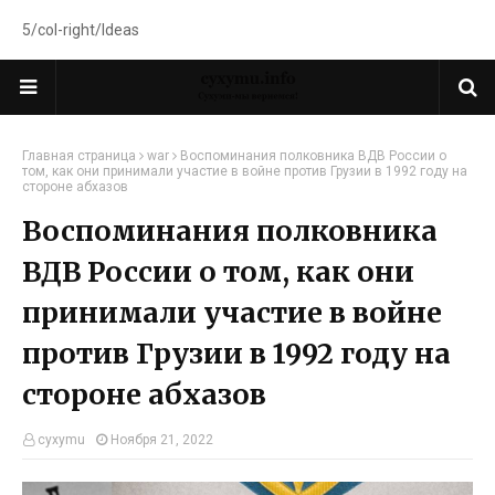
5/col-right/Ideas
Главная страница
war
Воспоминания полковника ВДВ России о
том, как они принимали участие в войне против Грузии в 1992 году на
стороне абхазов
Воспоминания полковника
ВДВ России о том, как они
принимали участие в войне
против Грузии в 1992 году на
стороне абхазов
cyxymu
Ноября 21, 2022