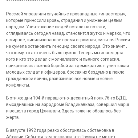
********************
Россией управляли случайные прозападные «инвесторы»,
которые приносили кровь, страдания и унижение целым
народам. Уничтожение людей встало на поток и,
оглядываясь сегодня назад, становится жутко и мерзко, что
в мирное, цивилизованное время огромная, сильная Россия
не сумела остановить геноцид своего народа. Это значит ,
что кому-то это очень было нужно. Теперь мы знаем, для
кого и кто это делал с молчаливого и пьяного согласия,
прикрываясь ложной борьбой за «демократию», уничтожая
молодых солдат и офицеров, бросая их бездумно в пекло
гражданской войны, развязывая все новые и новые
конфликты.
В эти же дни 104-й парашютно-десантный полк 76-го ВДД,
высадившись на аэродроме Владикавказа, совершил марш
и вошел в город Цхинвали. Здесь тоже не обошлось без
жертв.
В августе 1992 года резко обострилась обстановка в
Абхазии. События там показали, что Грузия не может