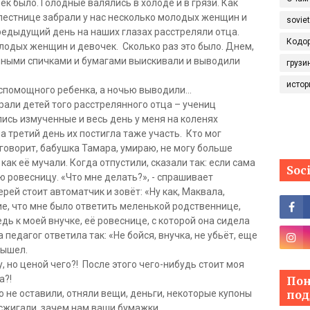
ек было. Голодные валялись в холоде и в грязи. Как
лестнице забрали у нас несколько молодых женщин и
sovie
 предыдущий день на наших глазах расстреляли отца.
Кодо
лодых женщин и девочек. Сколько раз это было. Днем,
ёнными спичками и бумагами выискивали и выводили
грузи
истор
спомощного ребенка, а ночью выводили…
рали детей того расстрелянного отца – учениц
лись измученные и весь день у меня на коленях
на третий день их постигла таже участь. Кто мог
 говорит, бабушка Тамара, умираю, не могу больше
 как её мучали. Когда отпустили, сказали так: если сама
Soc
 ровесницу. «Что мне делать?», - спрашивает
рей стоит автоматчик и зовёт: «Ну как, Маквала,
ие, что мне было ответить меленькой родственнице,
ь к моей внучке, её ровеснице, с которой она сидела
педагог ответила так: «Не бойся, внучка, не убьёт, еще
 вышел.
, но ценой чего?! После этого чего-нибудь стоит моя
а?!
Пон
го не оставили, отняли вещи, деньги, некоторые купоны
под
 сжигали, зачем нам ваши бумажки.