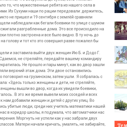
ыло то, что мужественные ребята из нашего села в
ими. Из Сухуми наши по рации передовали: держитесь,
Никто не пришел и 19 сентября с землёй сравняли
з щели наблюдали как бегали боевики по улице с шумом
ак сжигали разграбленные дома. Это все происходило на
ки плотно застроена и все было видно. В ту ночь до
на голову и тот кто это совершил разве пожалел бы
 щели и заставила выйти двух женщин Ию Б. и Додо Г.
Сдаемся, не стреляйте, передайте вашему командиру
кратилась. Не прошло и пары минут, как во двор зашли
ляли верхний этаж дома. Эти двое остановились
о поговорил на грузинском, затем ушли. Я собралась с
ала: «Здесь только женщины и дети, не стреляйте,
 женщины вышли во двор, когда их увидели боевики,
талось.. В это же время вывели моих соседей и всех
к нам добавили женщин и детей с других улиц. Во
ись убитые люди, среди них учитель математики нашей
нас в коридор школы, я подумала, что автоматчики нас
мерения. Моргнуть не успели как у нас забрали двух
лассов. Матери начали кричать, умалять, не забирайте,
Те