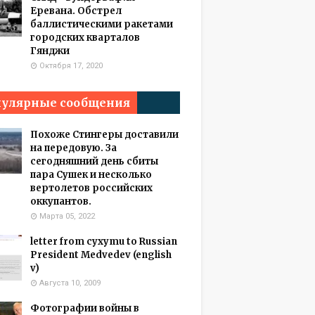
Еревана. Обстрел
баллистическими ракетами
городских кварталов
Гянджи
Октября 17, 2020
улярные сообщения
Похоже Стингеры доставили
на передовую. За
сегодняшний день сбиты
пара Сушек и несколько
вертолетов российских
оккупантов.
Марта 05, 2022
letter from cyxymu to Russian
President Medvedev (english
v)
Августа 10, 2009
Фотографии войны в