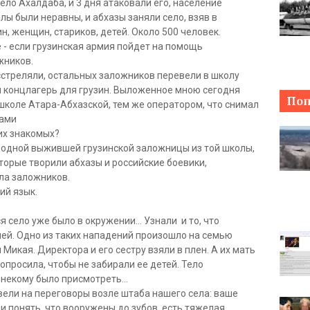
ло Ахалдаба, и 3 дня атаковали его, население
лы были неравны, и абхазы заняли село, взяв в
н, женщин, стариков, детей. Около 500 человек.
 - если грузинская армия пойдет на помощь
жников.
треляли, остальных заложников перевели в школу
н концлагерь для грузин. Выложенное мною сегодня
Поп
 школе Атара-Абхазской, тем же оператором, что снимал
зами
оих знакомых?
 одной выжившей грузинской заложницы из той школы,
оторые творили абхазы и российские боевики,
ла заложников.
ий язык.
я село уже было в окружении… Узнали и то, что
мей. Одно из таких нападений произошло на семью
икая. Директора и его сестру взяли в плен. А их мать
опросила, чтобы не забирали ее детей. Тело
 некому было присмотреть…
вели на переговоры возле штаба нашего села: ваше
и понять, что вооружены до зубов, есть тяжелая