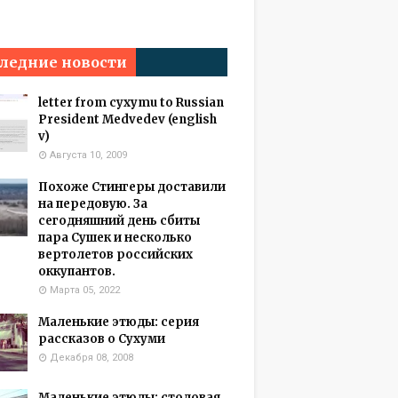
ледние новости
letter from cyxymu to Russian
President Medvedev (english
v)
Августа 10, 2009
Похоже Стингеры доставили
на передовую. За
сегодняшний день сбиты
пара Сушек и несколько
вертолетов российских
оккупантов.
Марта 05, 2022
Маленькие этюды: серия
рассказов о Сухуми
Декабря 08, 2008
Маленькие этюды: столовая