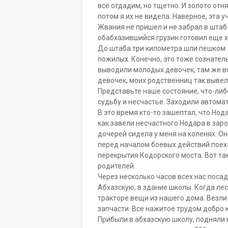
всё отдадим, но тщетно. И золото отн
потом я их не видела. Наверное, эта 
Жвания не пришел и не забрал в штаб 
обабхазившийся грузин готовил еще 
До штаба три километра шли пешком.
пожилых. Конечно, это тоже сознател
выводили молодых девочек, там же в
девочек, моих родственниц так вывели
Представьте наше состояние, что-либ
судьбу и несчастье. Заходили автомат
В это время кто-то зашептал, что Нода
как завели несчастного Нодара в зар
дочерей сидела у меня на коленях. Он
перед началом боевых действий поехал
перекрытия Кодорского моста. Вот так
родителей.
Через несколько часов всех нас поса
Абхазскую, в здание школы. Когда лес
тракторе вещи из нашего дома. Везли 
запчасти. Все нажитое трудом добро 
Прибыли в абхазскую школу, подняли н