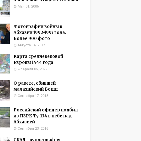
Мая 01, 2006
Фотографии войны в
Абхазии 1992-1993 года.
Более 900 фото
Августа 14, 2017
Карта средневековой
Европы 1444 года
Февраля 05, 2022
О ракете, сбившей
малазийский Боинг
Сентября 17, 2018
Российский офицер подбил
из ПЗРК Ту-134 в небе над
Абхазией
Сентября 23, 2016
СКАД - вундервафля