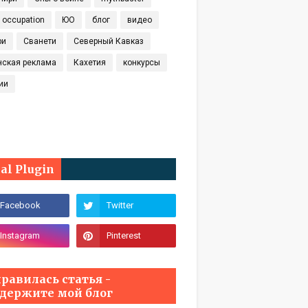
t occupation
ЮО
блог
видео
ри
Сванети
Северный Кавказ
нская реклама
Кахетия
конкурсы
ии
ial Plugin
равилась статья -
держите мой блог