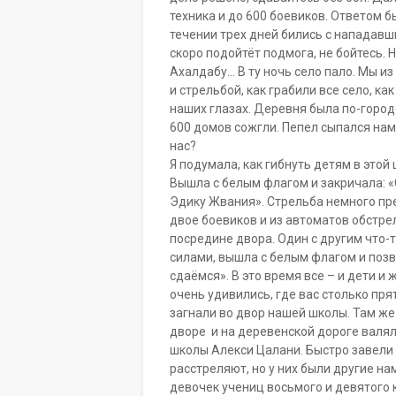
техника и до 600 боевиков. Ответом б
течении трех дней бились с нападавш
скоро подойтёт подмога, не бойтесь. 
Ахалдабу… В ту ночь село пало. Мы и
и стрельбой, как грабили все село, к
наших глазах. Деревня была по-городс
600 домов сожгли. Пепел сыпался нам 
нас?
Я подумала, как гибнуть детям в этой
Вышла с белым флагом и закричала: «
Эдику Жвания». Стрельба немного пре
двое боевиков и из автоматов обстре
посредине двора. Один с другим что-т
силами, вышла с белым флагом и позв
сдаёмся». В это время все – и дети и
очень удивились, где вас столько пря
загнали во двор нашей школы. Там же 
дворе и на деревенской дороге валял
школы Алекси Цалани. Быстро завели 
расстреляют, но у них были другие на
девочек учениц восьмого и девятого к