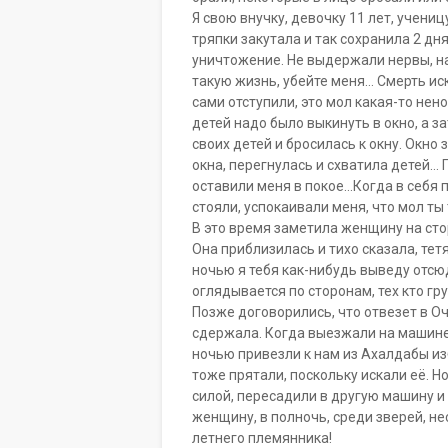
Я свою внучку, девочку 11 лет, учениц
тряпки закутала и так сохранила 2 дн
уничтожение. Не выдержали нервы, на
такую жизнь, убейте меня… Смерть иск
сами отступили, это мол какая-то не
детей надо было выкинуть в окно, а з
своих детей и бросилась к окну. Окно
окна, перегнулась и схватила детей…
оставили меня в покое…Когда в себя 
стояли, успокаивали меня, что мол т
В это время заметила женщину на сто
Она приблизилась и тихо сказала, тет
ночью я тебя как-нибудь выведу отсюд
оглядывается по сторонам, тех кто гр
Позже договорились, что отвезет в Оча
сдержала. Когда выезжали на машине,
ночью привезли к нам из Ахалдабы и
тоже прятали, поскольку искали её. Н
силой, пересадили в другую машину и 
женщину, в полночь, среди зверей, нес
летнего племянника!