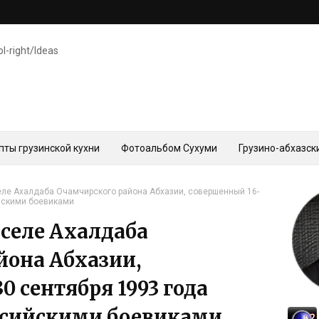
ol-right/Ideas
пты грузинской кухни
Фотоальбом Сухуми
Грузино-абхазск
селе Ахалдаба Очамчирского района Абхазии, совершенный 16-
ийскими боевиками
 селе Ахалдаба
йона Абхазии,
0 сентября 1993 года
ссийскими боевиками