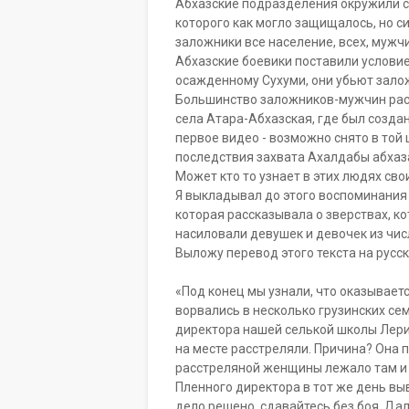
Абхазские подразделения окружили се
которого как могло защищалось, но си
заложники все население, всех, мужчи
Абхазские боевики поставили условие
осажденному Сухуми, они убьют зало
Большинство заложников-мужчин расс
села Атара-Абхазская, где был созда
первое видео - возможно снято в той
последствия захвата Ахалдабы абха
Может кто то узнает в этих людях св
Я выкладывал до этого воспоминания
которая рассказывала о зверствах, к
насиловали девушек и девочек из чис
Выложу перевод этого текста на русск
«Под конец мы узнали, что оказываетс
ворвались в несколько грузинских се
директора нашей селькой школы Лери М
на месте расстреляли. Причина? Она п
расстреляной женщины лежало там и
Пленного директора в тот же день вы
дело решено, сдавайтесь без боя. Дал