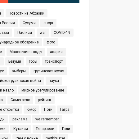
я
Новости из Абхазии
я-Россия
Сухуми
спорт
ussia
Тбилиси
war
COVID‑19
ународное обозрение
фото
е
Маленькие этюды
авария
я
Батуми
горы
транспорт
eye
выборы
грузинская кухня
йско-грузинская война
наука
и назло
мирное урегулирование
ка
Самегрело
рейтинг
е открытки
юмор
Поти
Гагра
иди
реклама
we remember
оми
Кутаиси
Ткварчели
Гали
чири
Сны о войне
mythbuster