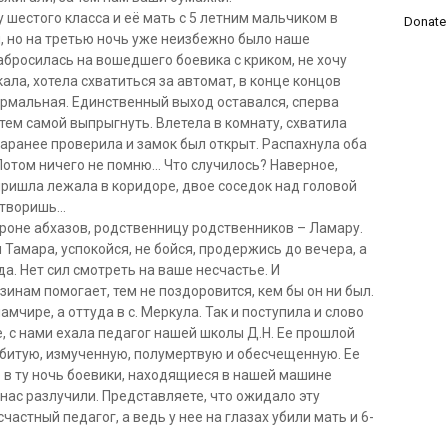
у шестого класса и её мать с 5 летним мальчиком в
Donate
я, но на третью ночь уже неизбежно было наше
бросилась на вошедшего боевика с криком, не хочу
ала, хотела схватиться за автомат, в конце концов
нормальная. Единственный выход оставался, сперва
атем самой выпрыгнуть. Влетела в комнату, схватила
 заранее проверила и замок был открыт. Распахнула оба
 Потом ничего не помню… Что случилось? Наверное,
пришла лежала в коридоре, двое соседок над головой
ы творишь…
роне абхазов, родственницу родственников – Ламару.
я Тамара, успокойся, не бойся, продержись до вечера, а
а. Нет сил смотреть на ваше несчастье. И
узинам помогает, тем не поздоровится, кем бы он ни был.
мчире, а оттуда в с. Меркула. Так и поступила и слово
 с нами ехала педагог нашей школы Д.Н. Ее прошлой
збитую, измученную, полумертвую и обесчещенную. Ее
о в ту ночь боевики, находящиеся в нашей машине
нас разлучили. Представляете, что ожидало эту
частный педагог, а ведь у нее на глазах убили мать и 6-