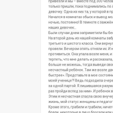
привезли и мы – вместе под 300 челов
только пришли, пока поднимались по 
девочку. Одна из них та, у которой в
Начался в комнатах обыск и вывод мо
ночью, постоянно! В темноте с зажж
наших девочек…
Были случаи днем заприметили бы бе
На второй день из нашей комнаты заб
третьего и шестого класса. Они верну
провели. Вечером опять отняли их. И 
противиться. Она упала возле меня, и
терпеть, что мне делать и рассказала,
больше не можешь, тогда выведи свою
несчастный ребёнок. Там же возле две
быстрее». Представьте в мое состоян
моей ученице?! Ведь подходила очеред
за одной партой. Я лишившаяся разума 
раз пройди вслед за ним». И ребенок
Этим я несчастная спасла свою внучку
жизнь, мой статус женщины и педагог
Кроме этого, грабили и грабили, ниче
брали, некоторые в лицо бросали или