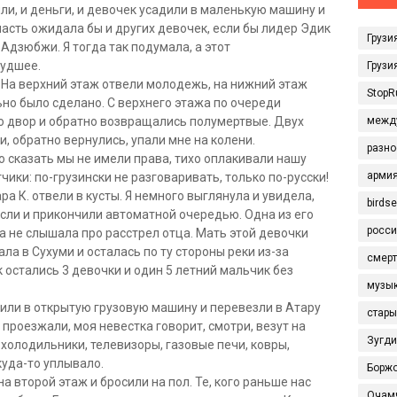
яли, и деньги, и девочек усадили в маленькую машину и
участь ожидала бы и других девочек, если бы лидер Эдик
Грузи
Адзюбжи. Я тогда так подумала, а этот
худшее.
Грузи
 На верхний этаж отвели молодежь, на нижний этаж
StopR
ьно было сделано. С верхнего этажа по очереди
о двор и обратно возвращались полумертвые. Двух
межд
, обратно вернулись, упали мне на колени.
разно
о сказать мы не имели права, тихо оплакивали нашу
арми
чики: по-грузински не разговаривать, только по-русски!
ра К. отвели в кусты. Я немного выглянула и увидела,
birds
осли и прикончили автоматной очередью. Одна из его
росси
а не слышала про расстрел отца. Мать этой девочки
а в Сухуми и осталась по ту стороны реки из-за
смерт
 остались 3 девочки и один 5 летний мальчик без
музы
дили в открытую грузовую машину и перевезли в Атару
стары
 проезжали, моя невестка говорит, смотри, везут на
Зугд
холодильники, телевизоры, газовые печи, ковры,
куда-то уплывало.
Борж
а второй этаж и бросили на пол. Те, кого раньше нас
Очам