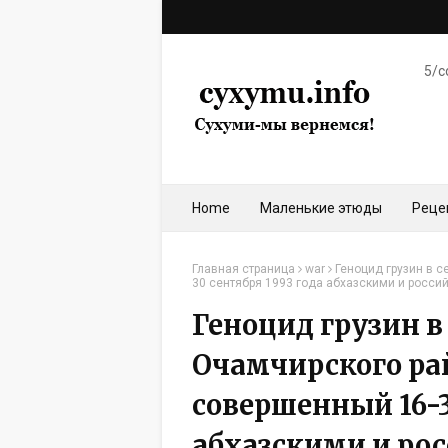
5/c
Home
Маленькие этюды
Реце
Главная страница
war
Геноцид грузин в 
30 сентября 1993 года абхазскими и росс
Геноцид грузин в
Очамчирского ра
совершенный 16-3
абхазскими и ро