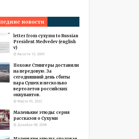
ледние новости
letter from cyxymu to Russian
President Medvedev (english
v)
Августа 10, 2009
Похоже Стингеры доставили
на передовую. За
сегодняшний день сбиты
пара Сушек и несколько
вертолетов российских
оккупантов.
Марта 05, 2022
Маленькие этюды: серия
рассказов о Сухуми
Декабря 08, 2008
Маленькие этюды: столовая