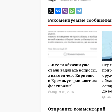
Рекомендуемые сообщения
Жители Абхазии уже
Серг
стали задавать вопросы,
подр
а взамен чего Кириенко
оруж
и Кремль устраивают им
абха
фестивали?
сепа
до в
August 08, 2025
Janu
Отправить комментарий