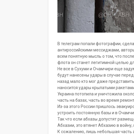
В телеграм попали фотографии, сдела
антироссийскими мессиджами, авторы
всем понятную мысль о том, что посл
флота он станет легитимной целью дл
Не все в Сухуми и Очамчири еще заду
будут нанесены удары в случае перед
назад мало кто мог даже представить
наносится удары крылатыми ракетами
Украина потопила и уничтожила около 
часть на базах, часть во время ремон
Из-за этого России пришлось эвакуир
устроить постоянную базы и в Очамч
Так что если абхазы допустят размещ
Абхазии, это втянет Абхазию в войну,
К сожалению, лишь небольшая часть а