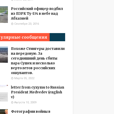
Российский офицер подбил
из ПЗРК Ту-134 в небе над
Абхазией
Сентября 23, 2016
улярные сообщения
Похоже Стингеры доставили
на передовую. За
сегодняшний день сбиты
пара Сушек и несколько
вертолетов российских
оккупантов.
Марта 05, 2022
letter from cyxymu to Russian
President Medvedev (english
v)
Августа 10, 2009
Фотографии войны в