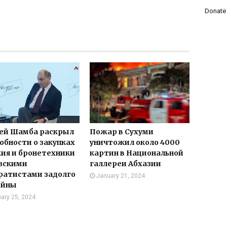
Donate
ей Шамба раскрыл
Пожар в Сухуми
обности о закупках
уничтожил около 4000
ия и бронетехники
картин в Национальной
зскими
галлереи Абхазии
ратистами задолго
January 21, 2024
ойны
ary 25, 2024