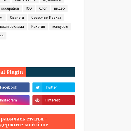
t occupation
ЮО
блог
видео
ри
Сванети
Северный Кавказ
нская реклама
Кахетия
конкурсы
ии
ial Plugin
равилась статья -
держите мой блог