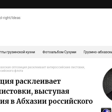
ol-right/Ideas
пты грузинской кухни
Фотоальбом Сухуми
Грузино-абхазск
хазская оппозиция расклеивает антироссийские листовки,
ссийского флота
иция расклеивает
листовки, выступая
ия в Абхазии российского