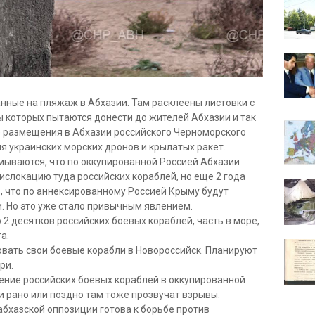
нные на пляжаж в Абхазии. Там расклеены листовки с
 которых пытаются донести до жителей Абхазии и так
е размещения в Абхазии российского Черноморского
я украинских морских дронов и крылатых ракет.
мываются, что по оккупированной Россией Абхазии
ислокацию туда российских кораблей, но еще 2 года
, что по аннексированному Россией Крыму будут
. Но это уже стало привычным явлением.
2 десятков российских боевых кораблей, часть в море,
та.
овать свои боевые корабли в Новороссийск. Планируют
ири.
ение российских боевых кораблей в оккупированной
 и рано или поздно там тоже прозвучат взрывы.
бхазской оппозиции готова к борьбе против