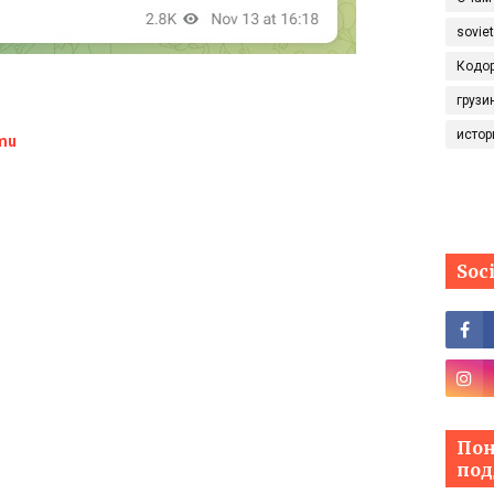
sovie
Кодо
грузи
истор
mu
Soc
Пон
под