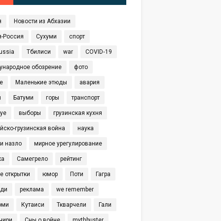
я
Новости из Абхазии
я-Россия
Сухуми
спорт
ussia
Тбилиси
war
COVID‑19
ународное обозрение
фото
е
Маленькие этюды
авария
я
Батуми
горы
транспорт
eye
выборы
грузинская кухня
йско-грузинская война
наука
и назло
мирное урегулирование
ка
Самегрело
рейтинг
е открытки
юмор
Поти
Гагра
иди
реклама
we remember
оми
Кутаиси
Ткварчели
Гали
чири
Сны о войне
mythbuster