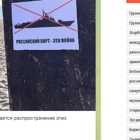
Грузи
Грузи
StopR
межд
разно
арми
birds
росси
смерт
музы
стары
Зугд
Борж
Очам