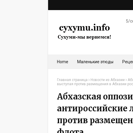
5/c
Home
Маленькие этюды
Реце
Главная страница
Новости из Абхазии
Аб
выступая против размещения в Абхазии ро
Абхазская оппоз
антироссийские 
против размещен
флота