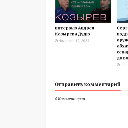
интервью Андрея
Серг
Козырева Дудю
подр
оруж
November 19, 2024
абха
сепа
до в
Janu
Отправить комментарий
0 Комментарии