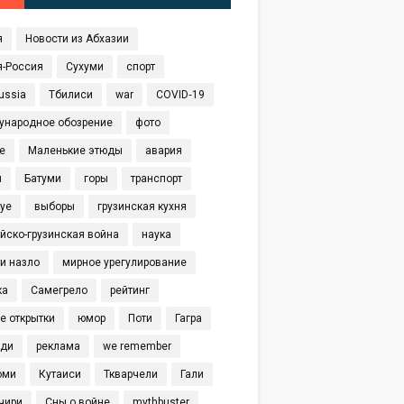
я
Новости из Абхазии
я-Россия
Сухуми
спорт
ussia
Тбилиси
war
COVID‑19
ународное обозрение
фото
е
Маленькие этюды
авария
я
Батуми
горы
транспорт
eye
выборы
грузинская кухня
йско-грузинская война
наука
и назло
мирное урегулирование
ка
Самегрело
рейтинг
е открытки
юмор
Поти
Гагра
иди
реклама
we remember
оми
Кутаиси
Ткварчели
Гали
чири
Сны о войне
mythbuster