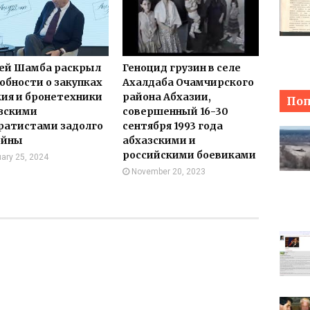
ей Шамба раскрыл
Геноцид грузин в селе
обности о закупках
Ахалдаба Очамчирского
ия и бронетехники
района Абхазии,
Поп
зскими
совершенный 16-30
ратистами задолго
сентября 1993 года
ойны
абхазскими и
российскими боевиками
ary 25, 2024
November 20, 2023