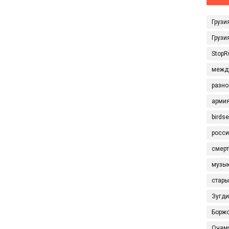
Грузи
Грузи
StopR
межд
разно
арми
birds
росси
смерт
музы
стары
Зугд
Борж
Очам