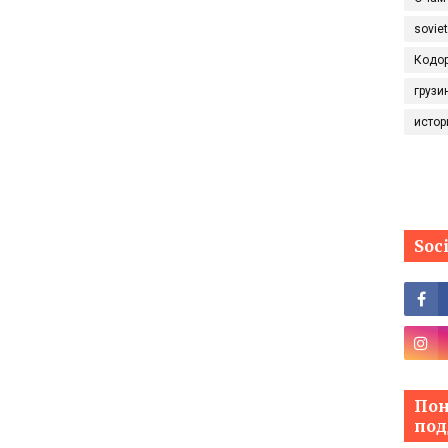
sovie
Кодо
грузи
истор
Soc
Пон
под