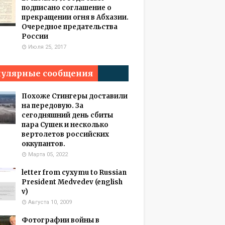
подписано соглашение о
прекращении огня в Абхазии.
Очередное предательства
России
Июля 25, 2017
улярные сообщения
Похоже Стингеры доставили
на передовую. За
сегодняшний день сбиты
пара Сушек и несколько
вертолетов российских
оккупантов.
Марта 05, 2022
letter from cyxymu to Russian
President Medvedev (english
v)
Августа 10, 2009
Фотографии войны в