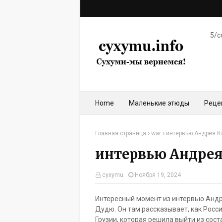
5/c
Home
Маленькие этюды
Реце
Главная страница
war
интервью Андрея 
интервью Андрея
cyxymu
Ноября 19, 2024
Интересный момент из интервью Андр
Дудю. Он там рассказывает, как Росс
Грузии, которая решила выйти из сос