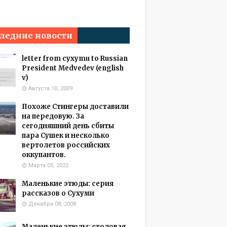
ледние новости
letter from cyxymu to Russian
President Medvedev (english
v)
Августа 10, 2009
Похоже Стингеры доставили
на передовую. За
сегодняшний день сбиты
пара Сушек и несколько
вертолетов российских
оккупантов.
Марта 05, 2022
Маленькие этюды: серия
рассказов о Сухуми
Декабря 08, 2008
Маленькие этюды: столовая