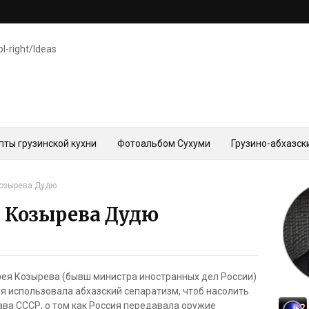
ol-right/Ideas
пты грузинской кухни
Фотоальбом Сухуми
Грузино-абхазск
Козырева Дудю
 Козырева Дудю
ея Козырева (бывш министра иностранных дел России)
ия использовала абхазский сепаратизм, чтоб насолить
тава СССР, о том как Россия передавала оружие