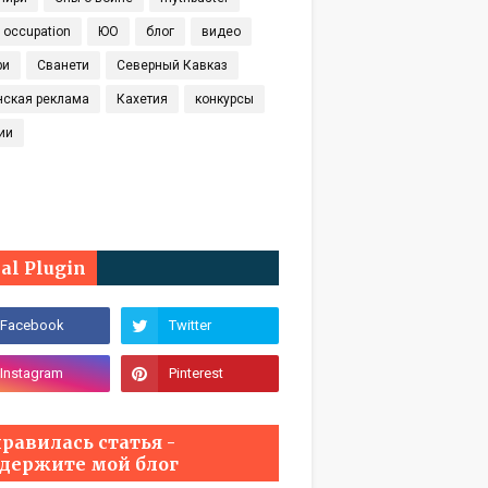
t occupation
ЮО
блог
видео
ри
Сванети
Северный Кавказ
нская реклама
Кахетия
конкурсы
ии
ial Plugin
равилась статья -
держите мой блог