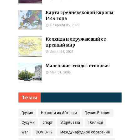
Карта средневековой Европы
1444 года
Февраля 05, 2022
Колхида и окружающий ее
древний мир
Июня 24, 2021
Маленькие этюды: столовая
Мая 01, 2006
Темы
Грузия
Новости из Абхазии
Грузия-Россия
Сухуми
спорт
StopRussia
Тбилиси
war
COVID‑19
международное обозрение