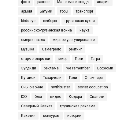
фото
разное
Маленькие этюды
авария
армия
Батуми
горы
транспорт
birdseye
выборы
грузинская кухня
российско-грузинская война
наука
смерти назло
мирное урегулирование
музыка
Самегрело
рейтинг
старые открытки
юмор
Поти
Гагра
Зугдиди
реклама
we remember
Боржоми
Кутаиси
Ткварчели
Гали
Очамчири
Сны о войне
mythbuster
soviet occupation
ЮО
блог
видео
Кодори
Сванети
Северный Кавказ
грузинская реклама
Кахетия
конкурсы
истории