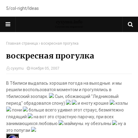
5/col-right/Ideas
Главная страница
воскресная прогулка
воскресная прогулка
cyxymu
Ноября 05, 2007
В Тбилиси выдалась хорошая погода на выходные. и мы
решили воспользоватся моментом и прогулялись в
тбилисский зоопарк.
Сын, обожающий "Ледниковый
период" обрадовался слону)
и еноту крошке
козлы
пони
больше всего удивил этот страус, безмятежно
глядящий
на вот это страстную парочку, при всех
занимающихся любовью
маймуны. ну обезъяны
ну а
это попугаи