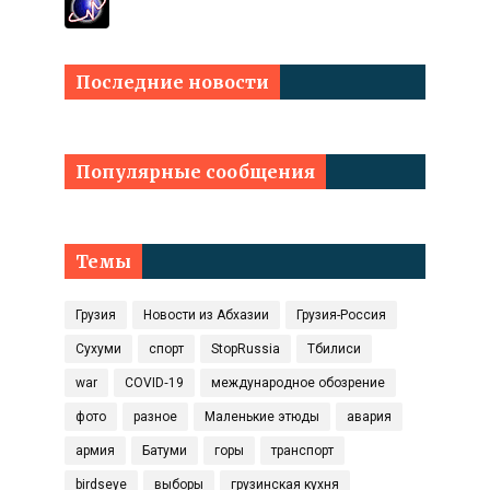
Последние новости
Популярные сообщения
Темы
Грузия
Новости из Абхазии
Грузия-Россия
Сухуми
спорт
StopRussia
Тбилиси
war
COVID‑19
международное обозрение
фото
разное
Маленькие этюды
авария
армия
Батуми
горы
транспорт
birdseye
выборы
грузинская кухня