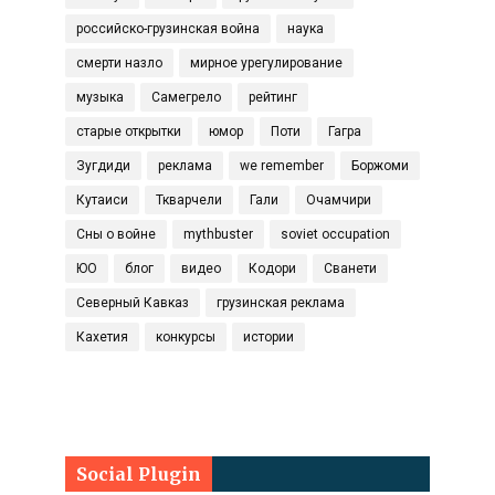
российско-грузинская война
наука
смерти назло
мирное урегулирование
музыка
Самегрело
рейтинг
старые открытки
юмор
Поти
Гагра
Зугдиди
реклама
we remember
Боржоми
Кутаиси
Ткварчели
Гали
Очамчири
Сны о войне
mythbuster
soviet occupation
ЮО
блог
видео
Кодори
Сванети
Северный Кавказ
грузинская реклама
Кахетия
конкурсы
истории
Social Plugin