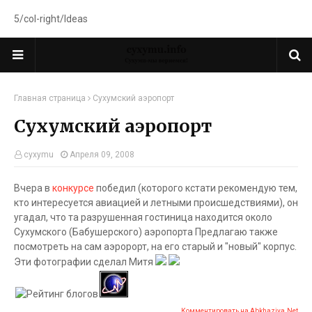
5/col-right/Ideas
Главная страница
Сухумский аэропорт
Сухумский аэропорт
cyxymu
Апреля 09, 2008
Вчера в
конкурсе
победил
(которого кстати рекомендую тем,
кто интересуется авиацией и летными происшедствиями), он
угадал, что та разрушенная гостиница находится около
Сухумского (Бабушерского) аэропорта Предлагаю также
посмотреть на сам аэророрт, на его старый и "новый" корпус.
Эти фотографии сделал Митя
Комментировать на Abkhaziya.Net