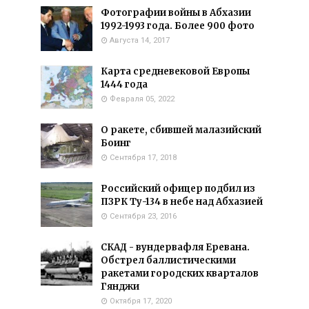
Фотографии войны в Абхазии
1992-1993 года. Более 900 фото
Августа 14, 2017
Карта средневековой Европы
1444 года
Февраля 05, 2022
О ракете, сбившей малазийский
Боинг
Сентября 17, 2018
Российский офицер подбил из
ПЗРК Ту-134 в небе над Абхазией
Сентября 23, 2016
СКАД - вундервафля Еревана.
Обстрел баллистическими
ракетами городских кварталов
Гянджи
Октября 17, 2020