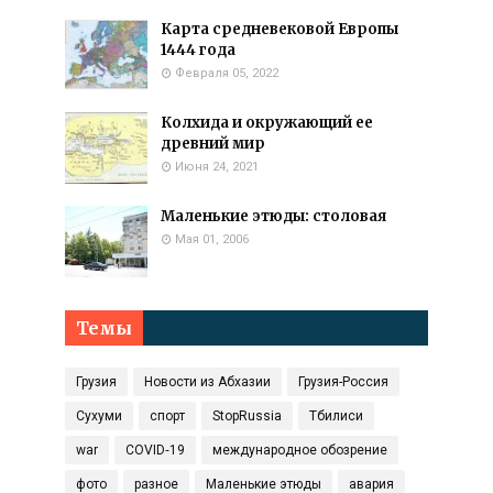
Карта средневековой Европы
1444 года
Февраля 05, 2022
Колхида и окружающий ее
древний мир
Июня 24, 2021
Маленькие этюды: столовая
Мая 01, 2006
Темы
Грузия
Новости из Абхазии
Грузия-Россия
Сухуми
спорт
StopRussia
Тбилиси
war
COVID‑19
международное обозрение
фото
разное
Маленькие этюды
авария