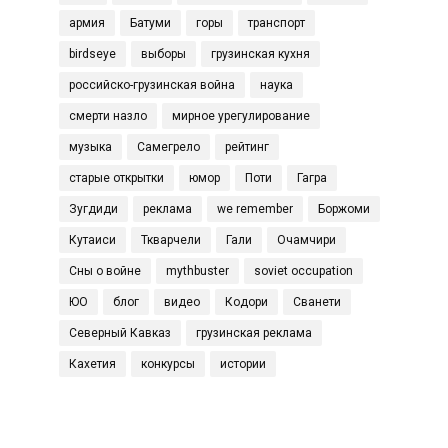
армия
Батуми
горы
транспорт
birdseye
выборы
грузинская кухня
российско-грузинская война
наука
смерти назло
мирное урегулирование
музыка
Самегрело
рейтинг
старые открытки
юмор
Поти
Гагра
Зугдиди
реклама
we remember
Боржоми
Кутаиси
Ткварчели
Гали
Очамчири
Сны о войне
mythbuster
soviet occupation
ЮО
блог
видео
Кодори
Сванети
Северный Кавказ
грузинская реклама
Кахетия
конкурсы
истории