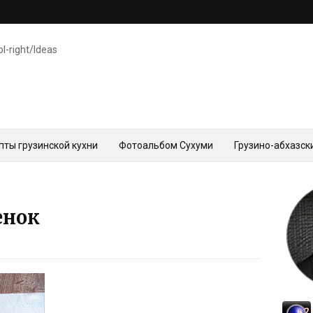
ol-right/Ideas
пты грузинской кухни
Фотоальбом Сухуми
Грузино-абхазск
енок