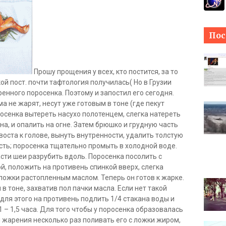
Пос
Прошу прощения у всех, кто постится, за то
ой пост. почти тафтология получилась( Но в Грузии
енного поросенка. Поэтому и запостил его сегодня.
ма не жарят, несут уже готовым в тоне (где пекут
осенка вытереть насухо полотенцем, слегка натереть
ина, и опалить на огне. Затем брюшко и грудную часть
воста к голове, вынуть внутренности, удалить толстую
ость; поросенка тщательно промыть в холодной воде.
асти шеи разрубить вдоль. Поросенка посолить с
й, положить на противень спинкой вверх, слегка
ложки растопленным маслом. Теперь он готов к жарке.
в тоне, захватив пол пачки масла. Если нет такой
для этого на противень подлить 1/4 стакана воды и
 – 1,5 часа. Для того чтобы у поросенка образовалась
я жарения несколько раз поливать его с ложки жиром,