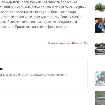
ок жарится целой тушкой. Готовность поросенка
ь вилку, и если она легко вошла, и при этом вышедший
осле приголовления его кладут на большое блюдо
ладут или зелень или красную редиску. Голову можно
жить. Вместе в поросенком подается и подливка из
елое вино Приятного аппетита фото
отсюда
Комментировать на Abkhaziya.Net
mu
для моего блога http://cyxymu.livejournal.com/