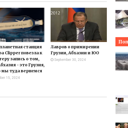
Поп
ланетная станция
Лавров о примирении
a Clipper повезла к
Грузии, Абхазии и ЮО
еру запись о том,
September 30, 2024
бхазия - это Грузия,
о мы туда вернемся
ber 15, 2024