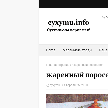
5/c
Home
Маленькие этюды
Реце
Главная страница
жаренный поросенок
жаренный порос
cyxymu
Апреля 25, 2008