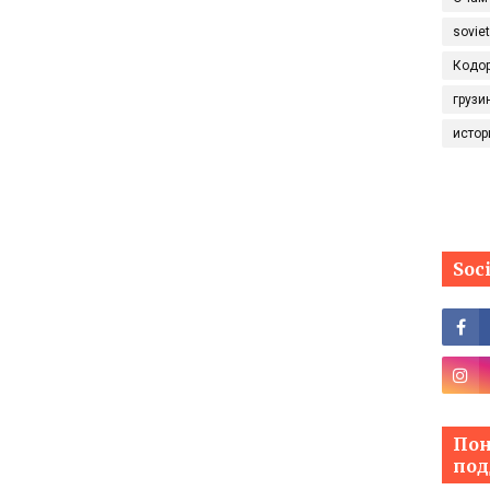
sovie
Кодо
грузи
истор
Soc
Пон
под