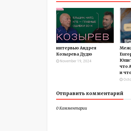
интервью Андрея
Межп
Козырева Дудю
Europ
Юпит
November 19, 2024
что А
и чт
Octo
Отправить комментарий
0 Комментарии