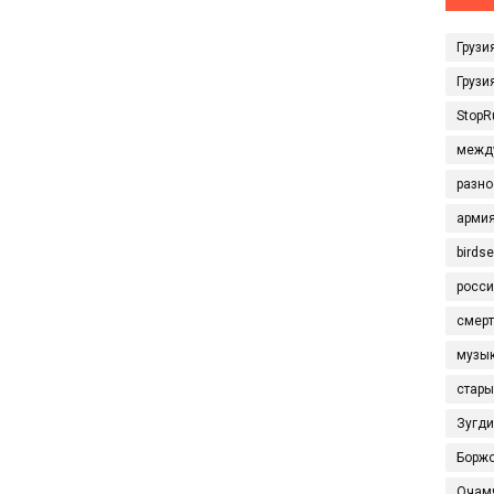
Грузи
Грузи
StopR
межд
разно
арми
birds
росси
смерт
музы
стары
Зугд
Борж
Очам