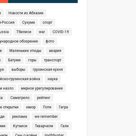
я
Новости из Абхазии
я-Россия
Сухуми
спорт
ussia
Тбилиси
war
COVID‑19
ународное обозрение
фото
е
Маленькие этюды
авария
я
Батуми
горы
транспорт
eye
выборы
грузинская кухня
йско-грузинская война
наука
и назло
мирное урегулирование
ка
Самегрело
рейтинг
е открытки
юмор
Поти
Гагра
иди
реклама
we remember
оми
Кутаиси
Ткварчели
Гали
чири
Сны о войне
mythbuster