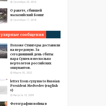
Сентября 23, 2016
О ракете, сбившей
малазийский Боинг
Сентября 17, 2018
улярные сообщения
Похоже Стингеры доставили
на передовую. За
сегодняшний день сбиты
пара Сушек и несколько
вертолетов российских
оккупантов.
Марта 05, 2022
letter from cyxymu to Russian
President Medvedev (english
v)
Августа 10, 2009
Фотографии войны в