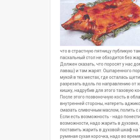
что в страстную пятницу публикую так
пасхальный стол не обходится без жар
Должен сказать, что поросят у нас до
лаваш) и там жарят. Ошпаренного пор
мукой в тех местах, где осталась щет
разрезать вдоль по направлению от х
кишку, надрубив для этого тазовую к
После этого позвоночную кость в обл
внутренней стороны, натереть аджико
смазать сливочным маслом, полить с 
Если есть возможность - надо понести 
возможности, надо жарить в духовке, 
поставить жарить в духовой шкаф на 1
румяная сухая корочка, надо во врем