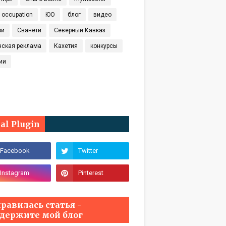
t occupation
ЮО
блог
видео
ри
Сванети
Северный Кавказ
нская реклама
Кахетия
конкурсы
ии
ial Plugin
равилась статья -
держите мой блог