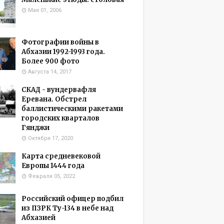
Мая 01, 2006
Фотографии войны в
Абхазии 1992-1993 года.
Более 900 фото
Августа 14, 2017
СКАД - вундервафля
Еревана. Обстрел
баллистическими ракетами
городских кварталов
Гянджи
Октября 17, 2020
Карта средневековой
Европы 1444 года
Февраля 05, 2022
Российский офицер подбил
из ПЗРК Ту-134 в небе над
Абхазией