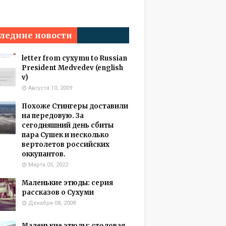
ледние новости
letter from cyxymu to Russian
President Medvedev (english
v)
Августа 10, 2009
Похоже Стингеры доставили
на передовую. За
сегодняшний день сбиты
пара Сушек и несколько
вертолетов российских
оккупантов.
Марта 05, 2022
Маленькие этюды: серия
рассказов о Сухуми
Декабря 08, 2008
Маленькие этюды: столовая