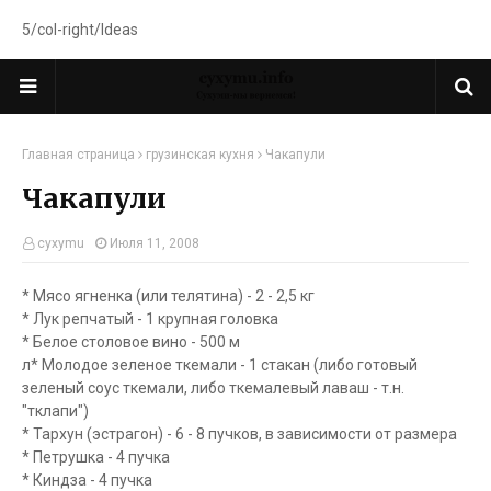
5/col-right/Ideas
Главная страница
грузинская кухня
Чакапули
Чакапули
cyxymu
Июля 11, 2008
* Мясо ягненка (или телятина) - 2 - 2,5 кг
* Лук репчатый - 1 крупная головка
* Белое столовое вино - 500 м
л* Молодое зеленое ткемали - 1 стакан (либо готовый
зеленый соус ткемали, либо ткемалевый лаваш - т.н.
"тклапи")
* Тархун (эстрагон) - 6 - 8 пучков, в зависимости от размера
* Петрушка - 4 пучка
* Киндза - 4 пучка