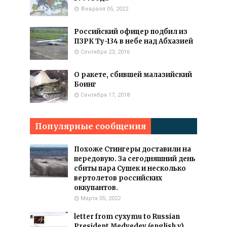
Февраля 05, 2022
Российский офицер подбил из
ПЗРК Ту-134 в небе над Абхазией
Сентября 23, 2016
О ракете, сбившей малазийский
Боинг
Сентября 17, 2018
Популярные сообщения
Похоже Стингеры доставили на
передовую. За сегодняшний день
сбиты пара Сушек и несколько
вертолетов российских
оккупантов.
Марта 05, 2022
letter from cyxymu to Russian
President Medvedev (english v)