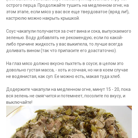
острого перца. Продолжайте тушить на медленном огне; на
этом этапе, если мясо у вас все еще твердоватое (вряд ли!),
кастрюлю можно накрыть крышкой.
Соус чакапули получается за счет вина и сока, выпускаемого
зеленью. Воду добавлять не рекомендую; если по какой-
либо причине жидкость у вас выкипела, то лучше всегда
доливать вином (так что припасите его доастаточно).
На глаз мясо должно вкусно пыхтеть в соусе; в целом это
довольно густая масса, - хоть и сочная, но ни в коем случае
не водянистая, как суп. Ее можно есть, макая туда хлеб.
Додержите чакапули на медленном огне, минут 15 - 20, пока
вся зелень не смягчится и потемнеет, посолите по вкусу, и
выключайте!