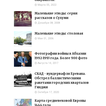
Марта 05, 2022
Маленькие этюды: серия
рассказов о Сухуми
Декабря 08, 2008
Маленькие этюды: столовая
Мая 01, 2006
Фотографии войны в Абхазии
1992-1993 года. Более 900 фото
Августа 14, 2017
СКАД - вундервафля Еревана.
Обстрел баллистическими
ракетами городских кварталов
Гянджи
Октября 17, 2020
Карта средневековой Европы
1444 года