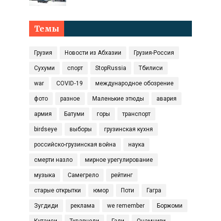
Темы
Грузия
Новости из Абхазии
Грузия-Россия
Сухуми
спорт
StopRussia
Тбилиси
war
COVID‑19
международное обозрение
фото
разное
Маленькие этюды
авария
армия
Батуми
горы
транспорт
birdseye
выборы
грузинская кухня
российско-грузинская война
наука
смерти назло
мирное урегулирование
музыка
Самегрело
рейтинг
старые открытки
юмор
Поти
Гагра
Зугдиди
реклама
we remember
Боржоми