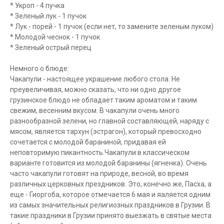
* Укроп - 4 пучка
* Зеленый лук - 1 пучок
* Лук - порей - 1 пучок (если нет, то замените зеленым луком)
* Молодой чеснок - 1 пучок
* Зеленый острый перец
Немного о блюде:
Чакапули - настоящее украшение любого стола. Не
преувеличивая, можно сказать, что ни одно другое
грузинское блюдо не обладает таким ароматом и таким
свежим, весенним вкусом. В чакапули очень много
разнообразной зелени, но главной составляющей, наряду с
мясом, является тархун (эстрагон), который превосходно
сочетается с молодой бараниной, придавая ей
неповторимую пикантность.Чакапули в классическом
варианте готовится из молодой баранины (ягненка). Очень
часто чакапули готовят на природе, весной, во время
различных церковных прездников. Это, конечно же, Пасха, а
еще - Гиоргоба, которое отмечается 6 мая и яаляется одним
из самых значительных религиозных праздников в Грузии. В
такие праздники в Грузии принято выезжать в святые места