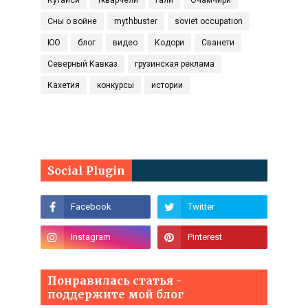
Кутаиси
Ткварчели
Гали
Очамчири
Сны о войне
mythbuster
soviet occupation
ЮО
блог
видео
Кодори
Сванети
Северный Кавказ
грузинская реклама
Кахетия
конкурсы
истории
Social Plugin
Понравилась статья -
поддержите мой блог