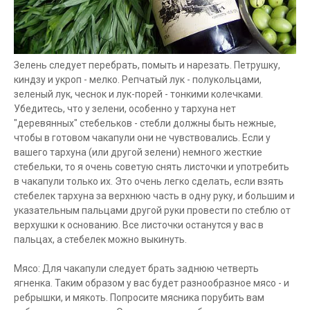
Зелень следует перебрать, помыть и нарезать. Петрушку,
киндзу и укроп - мелко. Репчатый лук - полукольцами,
зеленый лук, чеснок и лук-порей - тонкими колечками.
Убедитесь, что у зелени, особенно у тархуна нет
"деревянных" стебельков - стебли должны быть нежные,
чтобы в готовом чакапули они не чувствовались. Если у
вашего тархуна (или другой зелени) немного жесткие
стебельки, то я очень советую снять листочки и употребить
в чакапули только их. Это очень легко сделать, если взять
стебелек тархуна за верхнюю часть в одну руку, и большим и
указательным пальцами другой руки провести по стеблю от
верхушки к основанию. Все листочки останутся у вас в
пальцах, а стебелек можно выкинуть.
Мясо: Для чакапули следует брать заднюю четверть
ягненка. Таким образом у вас будет разнообразное мясо - и
ребрышки, и мякоть. Попросите мясника порубить вам