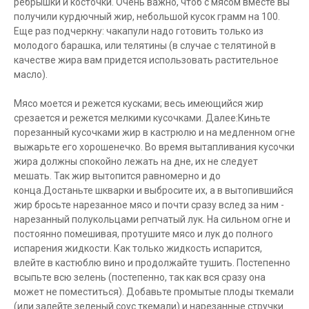
ребрышки и косточки. Очень важно, чтоб с мясом вместе вы
получили курдючный жир, небольшой кусок грамм на 100.
Еще раз подчеркну: чакапули надо готовить только из
молодого барашка, или телятины (в случае с телятиной в
качестве жира вам придется использовать растительное
масло).
Мясо моется и режется кусками; весь имеющийся жир
срезается и режется мелкими кусочками. Далее:Киньте
порезанный кусочками жир в кастрюлю и на медленном огне
выжарьте его хорошенечко. Во время вытапливания кусочки
жира должны спокойно лежать на дне, их не следует
мешать. Так жир вытопится равномерно и до
конца.Достаньте шкварки и выбросите их, а в вытопившийся
жир бросьте нарезанное мясо и почти сразу вслед за ним -
нарезанный полукольцами репчатый лук. На сильном огне и
постоянно помешивая, протушите мясо и лук до полного
испарения жидкости. Как только жидкость испарится,
влейте в кастюблю вино и продолжайте тушить. Постепенно
всыпьте всю зелень (постепенно, так как вся сразу она
может не поместиться). Добавьте промытые плоды ткемали
(или залейте зеленый соус ткемали) и нарезанные стручки