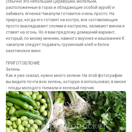
(обычно это небольшие церквушки, молельни,
расположенные в горах и обладающие особой аурой) и
забивать ягненка.Чакапули готовится очень просто. На
природе, когда его готовят на костре, все составляющие
просто выкладывают слоями в кастрюлю, заливают вином и
ставят на огонь. Но я вам предложу домашний вариант,
который, по моему мнению, намного вкуснее и изысканнее.К
чакапули следует подавать грузинский хлеб и белое
кахетинское вино.
ПРИГОТОВЛЕНИЕ
Зелень:
Как я уже сказал, нужно много зелени. На этой фотографии
вы видите почти всю зелень, которую я использовал, в миске
- плоды молодого ткемали и зеленый перчик: