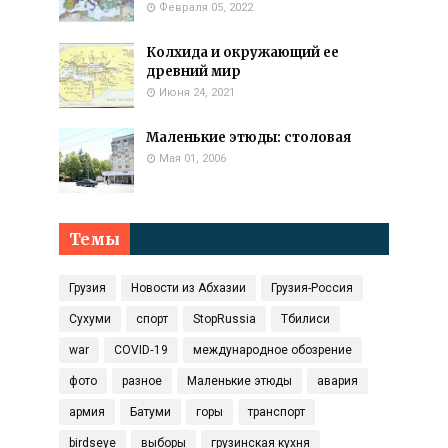
Февраля 05, 2022
Колхида и окружающий ее
древний мир
Июня 24, 2021
Маленькие этюды: столовая
Мая 01, 2006
Темы
Грузия
Новости из Абхазии
Грузия-Россия
Сухуми
спорт
StopRussia
Тбилиси
war
COVID‑19
международное обозрение
фото
разное
Маленькие этюды
авария
армия
Батуми
горы
транспорт
birdseye
выборы
грузинская кухня