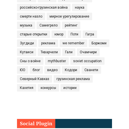
российско-грузинская война
наука
смерти назло
мирное урегулирование
музыка
Самегрело
рейтинг
старые открытки
юмор
Поти
Гагра
Зугдиди
реклама
we remember
Боржоми
Кутаиси
Ткварчели
Гали
Очамчири
Сны о войне
mythbuster
soviet occupation
ЮО
блог
видео
Кодори
Сванети
Северный Кавказ
грузинская реклама
Кахетия
конкурсы
истории
Social Plugin