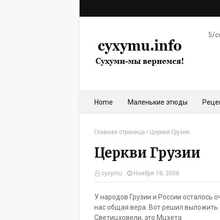
5/c
Home
Маленькие этюды
Реце
Главная страница
Церкви Грузии
Церкви Грузии
cyxymu
Ноября 18, 2008
У народов Грузии и России осталось о
нас общая вера. Вот решил выложить
Светицховели, это Мцхета