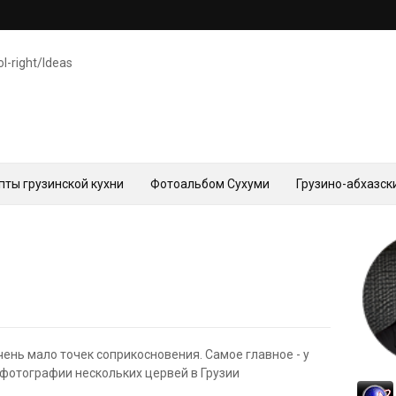
ol-right/Ideas
пты грузинской кухни
Фотоальбом Сухуми
Грузино-абхазск
чень мало точек соприкосновения. Самое главное - у
 фотографии нескольких цервей в Грузии