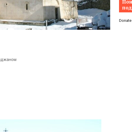
Пон
под
Donate
айджаном