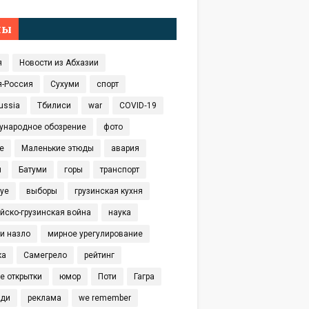
мы
я
Новости из Абхазии
я-Россия
Сухуми
спорт
ussia
Тбилиси
war
COVID‑19
ународное обозрение
фото
е
Маленькие этюды
авария
я
Батуми
горы
транспорт
eye
выборы
грузинская кухня
йско-грузинская война
наука
и назло
мирное урегулирование
ка
Самегрело
рейтинг
е открытки
юмор
Поти
Гагра
иди
реклама
we remember