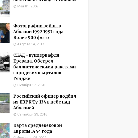
Мая 01, 2006
Фотографии войны в
Абхазии 1992-1993 года.
Более 900 фото
Августа 14, 2017
СКАД - вундервафля
Еревана. Обстрел
баллистическими ракетами
городских кварталов
Гянджи
Октября 17, 2020
Российский офицер подбил
из ПЗРК Ту-134 в небе над
Абхазией
Сентября 23, 2016
Карта средневековой
Европы 1444 года
Февраля 05, 2022