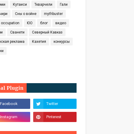
оми
Кутаиси
Ткварчели
Гали
чири
Сны о войне
mythbuster
t occupation
ЮО
блог
видео
ри
Сванети
Северный Кавказ
нская реклама
Кахетия
конкурсы
ии
ial Plugin