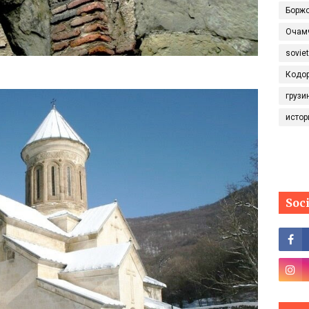
Борж
Очам
sovie
Кодо
грузи
истор
Soc