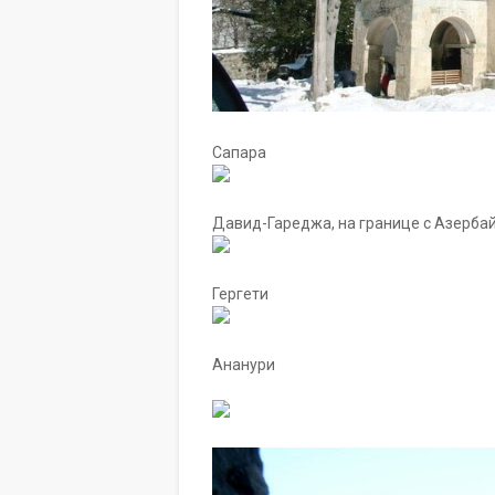
Сапара
Давид-Гареджа, на границе с Азерб
Гергети
Ананури