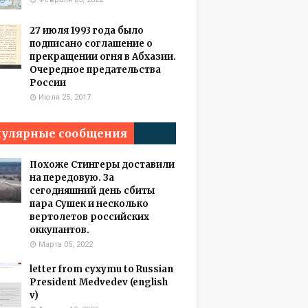
27 июля 1993 года было
подписано соглашение о
прекращении огня в Абхазии.
Очередное предательства
России
Июля 25, 2017
улярные сообщения
Похоже Стингеры доставили
на передовую. За
сегодняшний день сбиты
пара Сушек и несколько
вертолетов российских
оккупантов.
Марта 05, 2022
letter from cyxymu to Russian
President Medvedev (english
v)