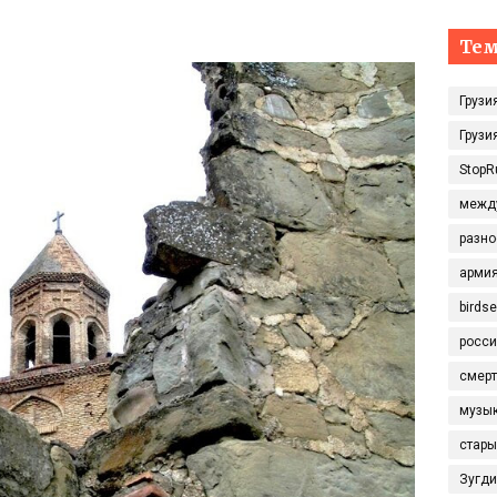
Те
Грузи
Грузи
StopR
межд
разно
арми
birds
росси
смерт
музы
стары
Зугд