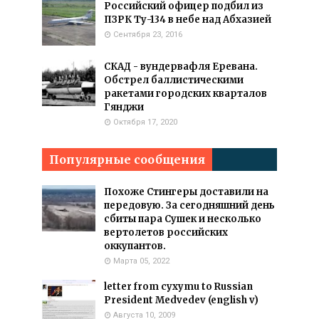
Российский офицер подбил из
ПЗРК Ту-134 в небе над Абхазией
Сентября 23, 2016
СКАД - вундервафля Еревана.
Обстрел баллистическими
ракетами городских кварталов
Гянджи
Октября 17, 2020
Популярные сообщения
Похоже Стингеры доставили на
передовую. За сегодняшний день
сбиты пара Сушек и несколько
вертолетов российских
оккупантов.
Марта 05, 2022
letter from cyxymu to Russian
President Medvedev (english v)
Августа 10, 2009