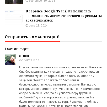
September 30, 2024
В сервисе Google Translate появилась
возможность автоматического перевода на
абхазский язык
June 28, 2024
Отправить комментарий
1 Комментарии
STOCK
18/8/09 18:19
Грузия самая ласковая и милая страна на всем Кавказе.
Она беззащитна, как женщина недавно похоронившая
любимого мужа, который был во всем ей опорой и
защитой. Хочется плакать от бессилия и
беспомощности перед пьяными русскими Ваньками,
которым все-равно что уничтожать, то ли фамильное
озеро в именни Гете, то ли убивать веру грузин и
любимой Грузии в торжество справедливости. Не
будет великим тот народ, который унижает и обижает
маленькие народы. Хотя, не бывает маленьких