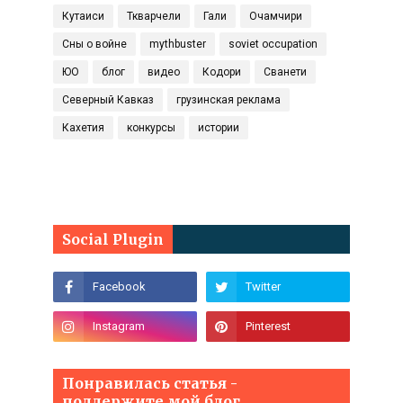
Кутаиси
Ткварчели
Гали
Очамчири
Сны о войне
mythbuster
soviet occupation
ЮО
блог
видео
Кодори
Сванети
Северный Кавказ
грузинская реклама
Кахетия
конкурсы
истории
Social Plugin
Понравилась статья -
поддержите мой блог