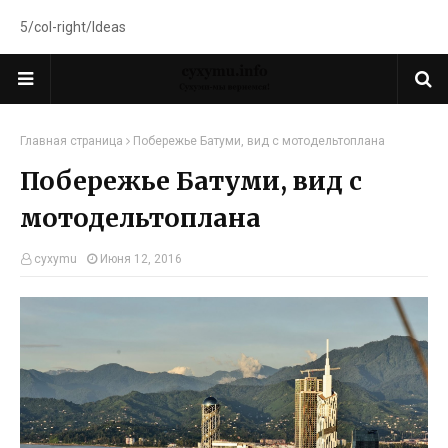
5/col-right/Ideas
Главная страница
Побережье Батуми, вид с мотодельтоплана
Побережье Батуми, вид с
мотодельтоплана
cyxymu
Июня 12, 2016