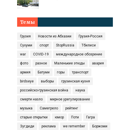
Темы
Грузия
Новости из Абхазии
Грузия-Россия
Сухуми
спорт
StopRussia
Тбилиси
war
COVID‑19
международное обозрение
фото
разное
Маленькие этюды
авария
армия
Батуми
горы
транспорт
birdseye
выборы
грузинская кухня
российско-грузинская война
наука
смерти назло
мирное урегулирование
музыка
Самегрело
рейтинг
старые открытки
юмор
Поти
Гагра
Зугдиди
реклама
we remember
Боржоми