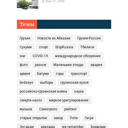
Мая 01, 2006
Темы
Грузия
Новости из Абхазии
Грузия-Россия
Сухуми
спорт
StopRussia
Тбилиси
war
COVID‑19
международное обозрение
фото
разное
Маленькие этюды
авария
армия
Батуми
горы
транспорт
birdseye
выборы
грузинская кухня
российско-грузинская война
наука
смерти назло
мирное урегулирование
музыка
Самегрело
рейтинг
старые открытки
юмор
Поти
Гагра
Зугдиди
реклама
we remember
Боржоми