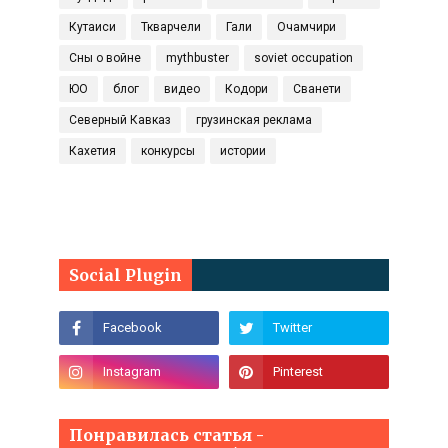
Кутаиси
Ткварчели
Гали
Очамчири
Сны о войне
mythbuster
soviet occupation
ЮО
блог
видео
Кодори
Сванети
Северный Кавказ
грузинская реклама
Кахетия
конкурсы
истории
Social Plugin
Понравилась статья -