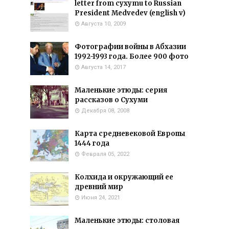
letter from cyxymu to Russian
President Medvedev (english v)
Августа 10, 2009
Фотографии войны в Абхазии
1992-1993 года. Более 900 фото
Августа 14, 2017
Маленькие этюды: серия
рассказов о Сухуми
Декабря 08, 2008
Карта средневековой Европы
1444 года
Февраля 05, 2022
Колхида и окружающий ее
древний мир
Июня 24, 2021
Маленькие этюды: столовая