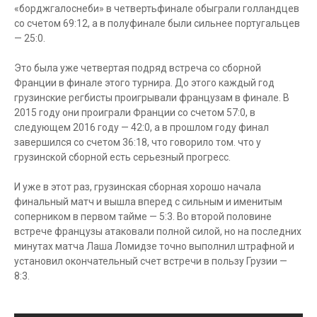
«борджгалоснеби» в четвертьфинале обыграли голландцев
со счетом 69:12, а в полуфинале были сильнее португальцев
— 25:0.
Это была уже четвертая подряд встреча со сборной
Франции в финале этого турнира. До этого каждый год
грузинские регбисты проигрывали французам в финале. В
2015 году они проиграли Франции со счетом 57:0, в
следующем 2016 году — 42:0, а в прошлом году финал
завершился со счетом 36:18, что говорило том. что у
грузинской сборной есть серьезный прогресс.
И уже в этот раз, грузинская сборная хорошо начала
финальный матч и вышла вперед с сильным и именитым
соперником в первом тайме — 5:3. Во второй половине
встрече французы атаковали полной силой, но на последних
минутах матча Лаша Ломидзе точно выполнил штрафной и
установил окончательный счет встречи в пользу Грузии —
8:3.