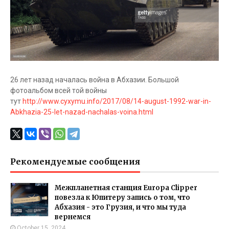
26 лет назад началась война в Абхазии. Большой
фотоальбом всей той войны
тут
http://www.cyxymu.info/2017/08/14-august-1992-war-in-
Abkhazia-25-let-nazad-nachalas-voina.html
Рекомендуемые сообщения
Межпланетная станция Europa Clipper
повезла к Юпитеру запись о том, что
Абхазия - это Грузия, и что мы туда
вернемся
October 15, 2024