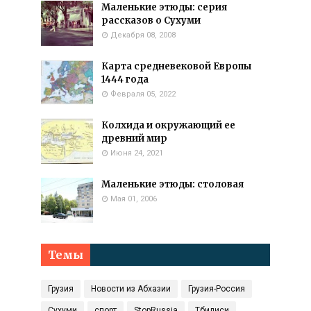
Маленькие этюды: серия
рассказов о Сухуми
Декабря 08, 2008
Карта средневековой Европы
1444 года
Февраля 05, 2022
Колхида и окружающий ее
древний мир
Июня 24, 2021
Маленькие этюды: столовая
Мая 01, 2006
Темы
Грузия
Новости из Абхазии
Грузия-Россия
Сухуми
спорт
StopRussia
Тбилиси