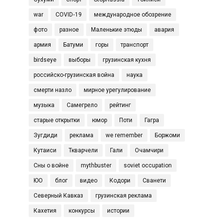
war
COVID‑19
международное обозрение
фото
разное
Маленькие этюды
авария
армия
Батуми
горы
транспорт
birdseye
выборы
грузинская кухня
российско-грузинская война
наука
смерти назло
мирное урегулирование
музыка
Самегрело
рейтинг
старые открытки
юмор
Поти
Гагра
Зугдиди
реклама
we remember
Боржоми
Кутаиси
Ткварчели
Гали
Очамчири
Сны о войне
mythbuster
soviet occupation
ЮО
блог
видео
Кодори
Сванети
Северный Кавказ
грузинская реклама
Кахетия
конкурсы
истории