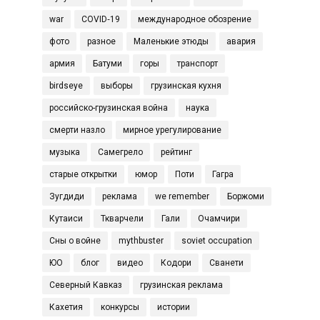
war
COVID‑19
международное обозрение
фото
разное
Маленькие этюды
авария
армия
Батуми
горы
транспорт
birdseye
выборы
грузинская кухня
российско-грузинская война
наука
смерти назло
мирное урегулирование
музыка
Самегрело
рейтинг
старые открытки
юмор
Поти
Гагра
Зугдиди
реклама
we remember
Боржоми
Кутаиси
Ткварчели
Гали
Очамчири
Сны о войне
mythbuster
soviet occupation
ЮО
блог
видео
Кодори
Сванети
Северный Кавказ
грузинская реклама
Кахетия
конкурсы
истории