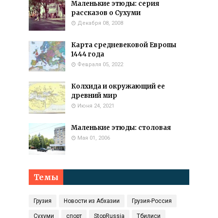
Маленькие этюды: серия
рассказов о Сухуми
Декабря 08, 2008
Карта средневековой Европы
1444 года
Февраля 05, 2022
Колхида и окружающий ее
древний мир
Июня 24, 2021
Маленькие этюды: столовая
Мая 01, 2006
Темы
Грузия
Новости из Абхазии
Грузия-Россия
Сухуми
спорт
StopRussia
Тбилиси