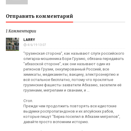
Отправить комментарий
1 Комментарии
LARRY
4/6/19 13:07
"грузинская сторона", как называют слуги российского
олигарха-мошенника Бори Грузию, обязана передавать
"абхазской стороне", как они называют один из
регионов Грузии, оккупированный Россией, все
химикаты, медикаменты, вакцину, электроэнергию и
всё остальное бесплатно, потому что проклятые
грузинские фашисты захватили Абхазию, заселили её
грузинами, мегрелами и сванами, и ...
Стоп.
Прежде чем продолжить повторять все идиотские
выдумки роспропагандонов и их апсуйских рабов,
которые пишут "Бериа поселил в Абхазии мегрелов",
давайте просто вспомним историю.