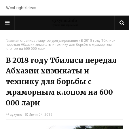
5/col-right/Ideas
Главная страница
мирное урегулирование
В 2018 году Тбилиси
передал Абхазии химикаты и технику для борьбы с мраморным
клопом на 600 000 лари
В 2018 году Тбилиси передал
Абхазии химикаты и
технику для борьбы с
мраморным клопом на 600
000 лари
cyxymu
Июня 04, 2019