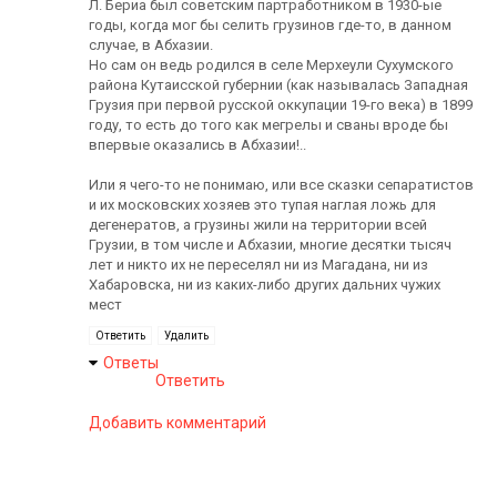
Л. Бериа был советским партработником в 1930-ые
годы, когда мог бы селить грузинов где-то, в данном
случае, в Абхазии.
Но сам он ведь родился в селе Мерхеули Сухумского
района Кутаисской губернии (как называлась Западная
Грузия при первой русской оккупации 19-го века) в 1899
году, то есть до того как мегрелы и сваны вроде бы
впервые оказались в Абхазии!..
Или я чего-то не понимаю, или все сказки сепаратистов
и их московских хозяев это тупая наглая ложь для
дегенератов, а грузины жили на территории всей
Грузии, в том числе и Абхазии, многие десятки тысяч
лет и никто их не переселял ни из Магадана, ни из
Хабаровска, ни из каких-либо других дальних чужих
мест
Ответить
Удалить
Ответы
Ответить
Добавить комментарий