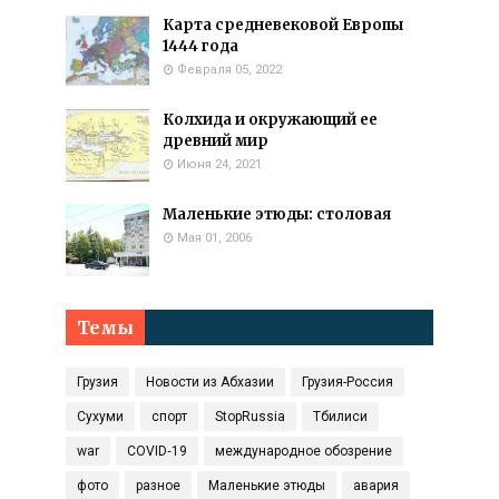
Карта средневековой Европы
1444 года
Февраля 05, 2022
Колхида и окружающий ее
древний мир
Июня 24, 2021
Маленькие этюды: столовая
Мая 01, 2006
Темы
Грузия
Новости из Абхазии
Грузия-Россия
Сухуми
спорт
StopRussia
Тбилиси
war
COVID‑19
международное обозрение
фото
разное
Маленькие этюды
авария