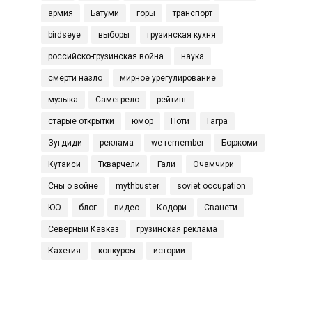
армия
Батуми
горы
транспорт
birdseye
выборы
грузинская кухня
российско-грузинская война
наука
смерти назло
мирное урегулирование
музыка
Самегрело
рейтинг
старые открытки
юмор
Поти
Гагра
Зугдиди
реклама
we remember
Боржоми
Кутаиси
Ткварчели
Гали
Очамчири
Сны о войне
mythbuster
soviet occupation
ЮО
блог
видео
Кодори
Сванети
Северный Кавказ
грузинская реклама
Кахетия
конкурсы
истории