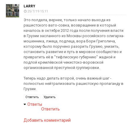
LARRY
25/7/19 15:11
Это полдела, вернее, только начало выхода из
рашистского вато-совка, возвращение в который
началось в октябре 2012 года после получения власти
в Грузии засланного из Москвы российского олигарха-
мошенника, лжеца, подлеца, вора Бори Григолича,
которому было поручено разорить Грузию, унизить,
остановить развитие и путь в мировое сообщество и
превратить её в "тифлисскую губернию" жадной и
подлой кремлёвской чекистско-воровской
организованной преступной группировки.
Теперь надо делать второй, очень важный шаг -
полностью нейтрализовать рашистскую пропаганду в
Грузии.
Ответить
Удалить
Ответы
Ответить
Добавить комментарий