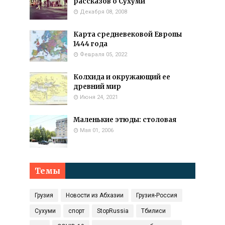
рассказов о Сухуми
Декабря 08, 2008
Карта средневековой Европы
1444 года
Февраля 05, 2022
Колхида и окружающий ее
древний мир
Июня 24, 2021
Маленькие этюды: столовая
Мая 01, 2006
Темы
Грузия
Новости из Абхазии
Грузия-Россия
Сухуми
спорт
StopRussia
Тбилиси