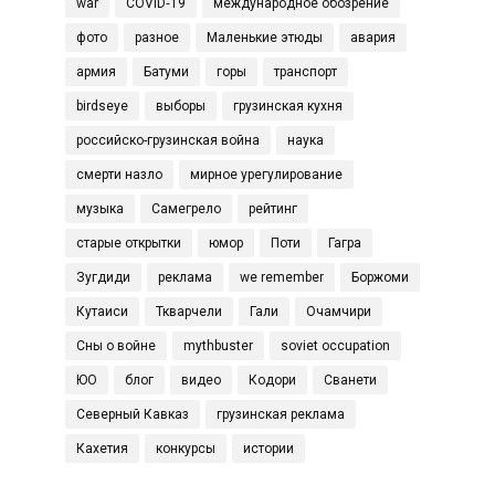
war
COVID‑19
международное обозрение
фото
разное
Маленькие этюды
авария
армия
Батуми
горы
транспорт
birdseye
выборы
грузинская кухня
российско-грузинская война
наука
смерти назло
мирное урегулирование
музыка
Самегрело
рейтинг
старые открытки
юмор
Поти
Гагра
Зугдиди
реклама
we remember
Боржоми
Кутаиси
Ткварчели
Гали
Очамчири
Сны о войне
mythbuster
soviet occupation
ЮО
блог
видео
Кодори
Сванети
Северный Кавказ
грузинская реклама
Кахетия
конкурсы
истории