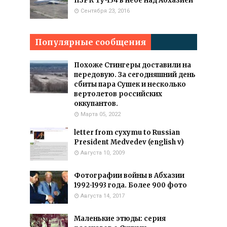
ПЗРК Ту-134 в небе над Абхазией
Сентября 23, 2016
Популярные сообщения
Похоже Стингеры доставили на
передовую. За сегодняшний день
сбиты пара Сушек и несколько
вертолетов российских
оккупантов.
Марта 05, 2022
letter from cyxymu to Russian
President Medvedev (english v)
Августа 10, 2009
Фотографии войны в Абхазии
1992-1993 года. Более 900 фото
Августа 14, 2017
Маленькие этюды: серия