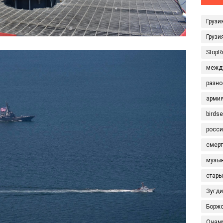
Грузи
Грузи
StopR
межд
разно
арми
birds
росси
смерт
музы
стары
Зугд
Борж
Очам