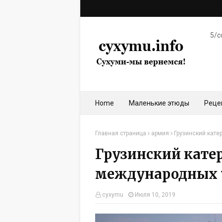
5/c
Home
Маленькие этюды
Реце
Главная страница
армия
Грузинский кате
Грузинский катер
международных у
cyxymu
Июля 10, 2019