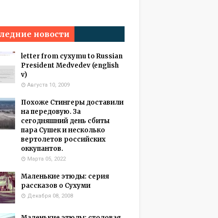
ледние новости
letter from cyxymu to Russian
President Medvedev (english
v)
Августа 10, 2009
Похоже Стингеры доставили
на передовую. За
сегодняшний день сбиты
пара Сушек и несколько
вертолетов российских
оккупантов.
Марта 05, 2022
Маленькие этюды: серия
рассказов о Сухуми
Декабря 08, 2008
Маленькие этюды: столовая