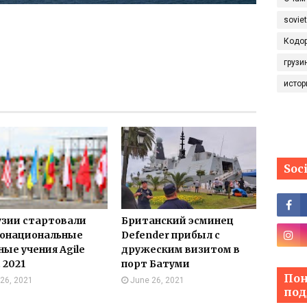
sovie
Кодо
грузи
истор
Soc
узии стартовали
Британский эсминец
онациональные
Defender прибыл с
ные учения Agile
дружеским визитом в
t 2021
порт Батуми
Пон
 26, 2021
June 26, 2021
под