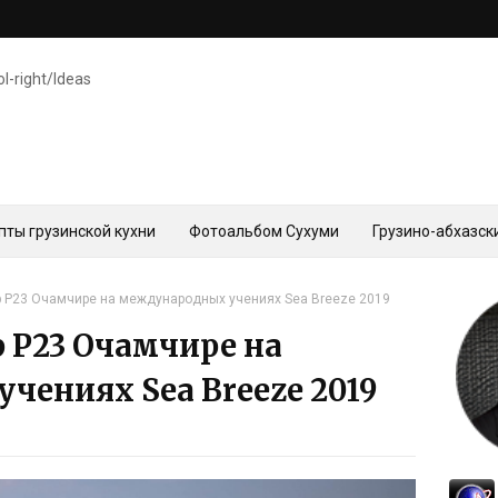
ol-right/Ideas
пты грузинской кухни
Фотоальбом Сухуми
Грузино-абхазск
р P23 Очамчире на международных учениях Sea Breeze 2019
 P23 Очамчире на
чениях Sea Breeze 2019