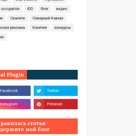
t occupation
ЮО
блог
видео
ри
Сванети
Северный Кавказ
нская реклама
Кахетия
конкурсы
ии
ial Plugin
равилась статья -
держите мой блог