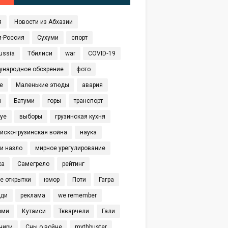
я
Новости из Абхазии
я-Россия
Сухуми
спорт
ussia
Тбилиси
war
COVID‑19
ународное обозрение
фото
е
Маленькие этюды
авария
я
Батуми
горы
транспорт
eye
выборы
грузинская кухня
йско-грузинская война
наука
и назло
мирное урегулирование
ка
Самегрело
рейтинг
е открытки
юмор
Поти
Гагра
иди
реклама
we remember
оми
Кутаиси
Ткварчели
Гали
чири
Сны о войне
mythbuster