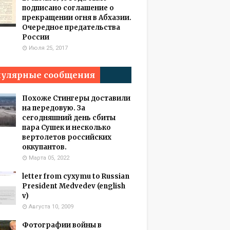
подписано соглашение о
прекращении огня в Абхазии.
Очередное предательства
России
Июля 25, 2017
улярные сообщения
Похоже Стингеры доставили
на передовую. За
сегодняшний день сбиты
пара Сушек и несколько
вертолетов российских
оккупантов.
Марта 05, 2022
letter from cyxymu to Russian
President Medvedev (english
v)
Августа 10, 2009
Фотографии войны в