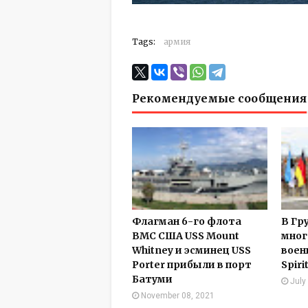
Tags:
армия
Рекомендуемые сообщения
Флагман 6-го флота
В Гр
ВМС США USS Mount
мног
Whitney и эсминец USS
воен
Porter прибыли в порт
Spiri
Батуми
July
November 08, 2021