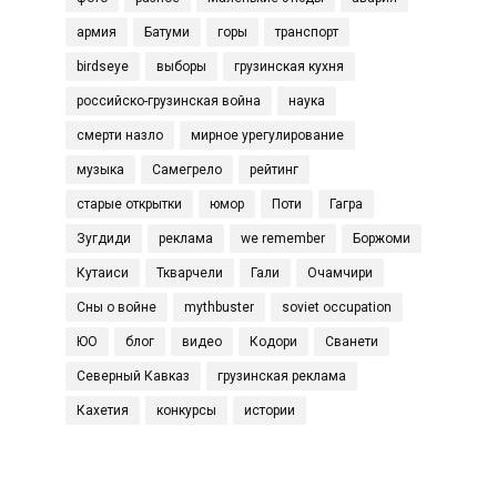
армия
Батуми
горы
транспорт
birdseye
выборы
грузинская кухня
российско-грузинская война
наука
смерти назло
мирное урегулирование
музыка
Самегрело
рейтинг
старые открытки
юмор
Поти
Гагра
Зугдиди
реклама
we remember
Боржоми
Кутаиси
Ткварчели
Гали
Очамчири
Сны о войне
mythbuster
soviet occupation
ЮО
блог
видео
Кодори
Сванети
Северный Кавказ
грузинская реклама
Кахетия
конкурсы
истории