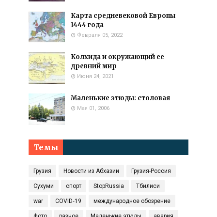
Карта средневековой Европы
1444 года
Февраля 05, 2022
Колхида и окружающий ее
древний мир
Июня 24, 2021
Маленькие этюды: столовая
Мая 01, 2006
Темы
Грузия
Новости из Абхазии
Грузия-Россия
Сухуми
спорт
StopRussia
Тбилиси
war
COVID‑19
международное обозрение
фото
разное
Маленькие этюды
авария