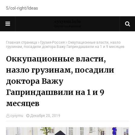
5/col-right/Ideas
Главная страница
Грузия-Россия
Оккупационные власти, назло
грузинам, посадили доктора Важу Гаприндашвили на 1 и 9 месяцев
Оккупационные власти,
назло грузинам, посадили
доктора Важу
Гаприндашвили на 1 и 9
месяцев
cyxymu
Декабря 20, 2019