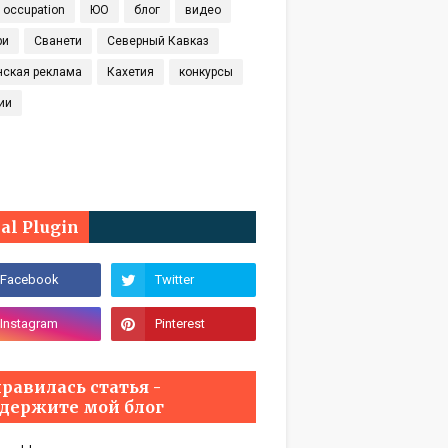
t occupation
ЮО
блог
видео
ри
Сванети
Северный Кавказ
нская реклама
Кахетия
конкурсы
ии
ial Plugin
равилась статья -
держите мой блог