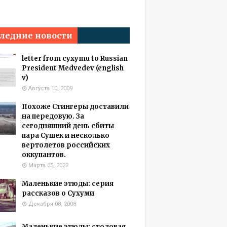
ледние новости
letter from cyxymu to Russian
President Medvedev (english
v)
Августа 10, 2009
Похоже Стингеры доставили
на передовую. За
сегодняшний день сбиты
пара Сушек и несколько
вертолетов российских
оккупантов.
Марта 05, 2022
Маленькие этюды: серия
рассказов о Сухуми
Декабря 08, 2008
Маленькие этюды: столовая