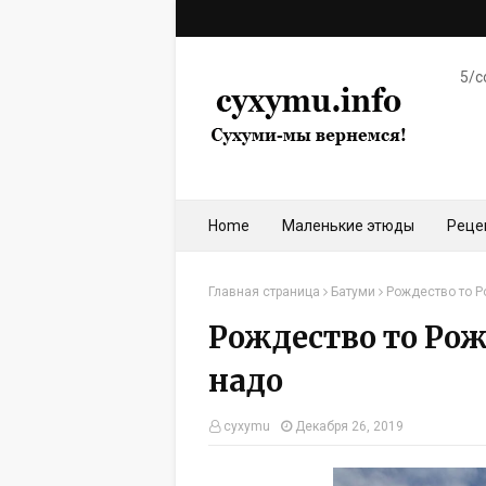
5/c
Home
Маленькие этюды
Реце
Главная страница
Батуми
Рождество то Р
Рождество то Рож
надо
cyxymu
Декабря 26, 2019