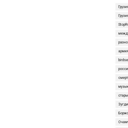
Грузи
Грузи
StopR
межд
разно
арми
birds
росси
смерт
музы
стары
Зугд
Борж
Очам