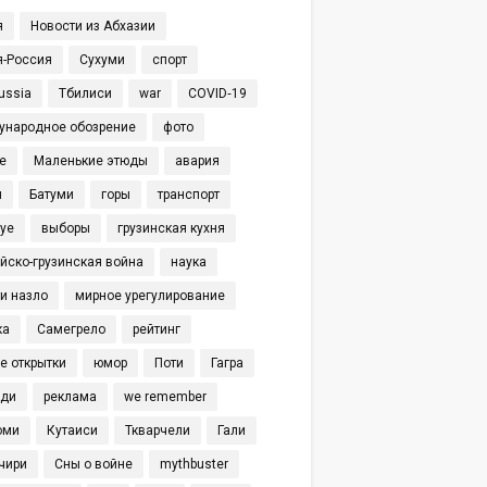
я
Новости из Абхазии
я-Россия
Сухуми
спорт
ussia
Тбилиси
war
COVID‑19
ународное обозрение
фото
е
Маленькие этюды
авария
я
Батуми
горы
транспорт
eye
выборы
грузинская кухня
йско-грузинская война
наука
и назло
мирное урегулирование
ка
Самегрело
рейтинг
е открытки
юмор
Поти
Гагра
иди
реклама
we remember
оми
Кутаиси
Ткварчели
Гали
чири
Сны о войне
mythbuster