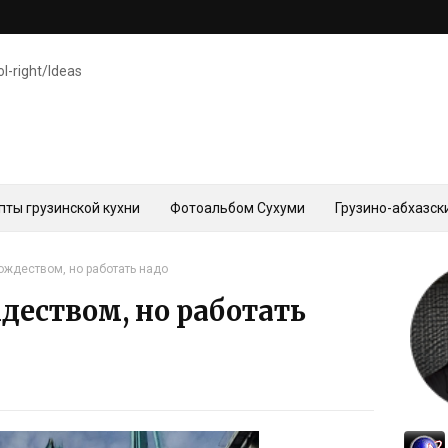
ol-right/Ideas
пты грузинской кухни
Фотоальбом Сухуми
Грузино-абхазск
ождеством, но работать надо
деством, но работать