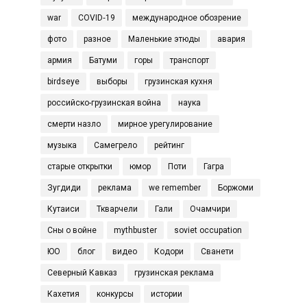
war
COVID‑19
международное обозрение
фото
разное
Маленькие этюды
авария
армия
Батуми
горы
транспорт
birdseye
выборы
грузинская кухня
российско-грузинская война
наука
смерти назло
мирное урегулирование
музыка
Самегрело
рейтинг
старые открытки
юмор
Поти
Гагра
Зугдиди
реклама
we remember
Боржоми
Кутаиси
Ткварчели
Гали
Очамчири
Сны о войне
mythbuster
soviet occupation
ЮО
блог
видео
Кодори
Сванети
Северный Кавказ
грузинская реклама
Кахетия
конкурсы
истории