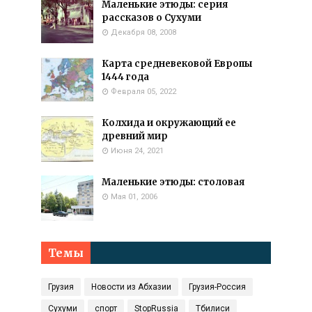
Маленькие этюды: серия
рассказов о Сухуми
Декабря 08, 2008
Карта средневековой Европы
1444 года
Февраля 05, 2022
Колхида и окружающий ее
древний мир
Июня 24, 2021
Маленькие этюды: столовая
Мая 01, 2006
Темы
Грузия
Новости из Абхазии
Грузия-Россия
Сухуми
спорт
StopRussia
Тбилиси