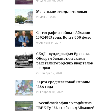
Декабря 08, 2008
Маленькие этюды: столовая
Мая 01, 2006
Фотографии войны в Абхазии
1992-1993 года. Более 900 фото
Августа 14, 2017
СКАД - вундервафля Еревана.
Обстрел баллистическими
ракетами городских кварталов
Гянджи
Октября 17, 2020
Карта средневековой Европы
1444 года
Февраля 05, 2022
Российский офицер подбил из
ПЗРК Ту-134 в небе над Абхазией