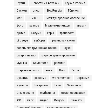
Грузия
Новости из Абхазии
Грузия-Россия
Сухуми
спорт
StopRussia
Тбилиси
war
COVID‑19
международное обозрение
фото
разное
Маленькие этюды
авария
армия
Батуми
горы
транспорт
birdseye
выборы
грузинская кухня
российско-грузинская война
наука
смерти назло
мирное урегулирование
музыка
Самегрело
рейтинг
старые открытки
юмор
Поти
Гагра
Зугдиди
реклама
we remember
Боржоми
Кутаиси
Ткварчели
Гали
Очамчири
Сны о войне
mythbuster
soviet occupation
ЮО
блог
видео
Кодори
Сванети
Северный Кавказ
грузинская реклама