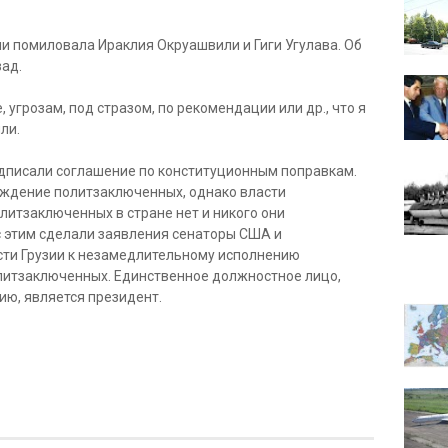
и помиловала Ираклия Окруашвили и Гиги Угулава. Об
зад.
 угрозам, под стразом, по рекомендации или др., что я
ли.
одписали соглашение по конституционным поправкам.
ждение политзаключенных, однако власти
олитзаключенных в стране нет и никого они
с этим сделали заявления сенаторы США и
ти Грузии к незамедлительному исполнению
литзаключенных. Единственное должностное лицо,
ю, является президент.