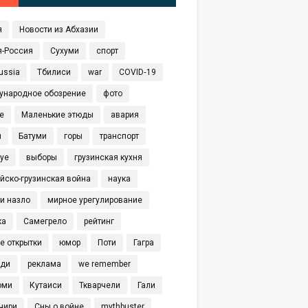
я
Новости из Абхазии
я-Россия
Сухуми
спорт
ussia
Тбилиси
war
COVID‑19
ународное обозрение
фото
е
Маленькие этюды
авария
я
Батуми
горы
транспорт
eye
выборы
грузинская кухня
йско-грузинская война
наука
и назло
мирное урегулирование
ка
Самегрело
рейтинг
е открытки
юмор
Поти
Гагра
иди
реклама
we remember
оми
Кутаиси
Ткварчели
Гали
чири
Сны о войне
mythbuster