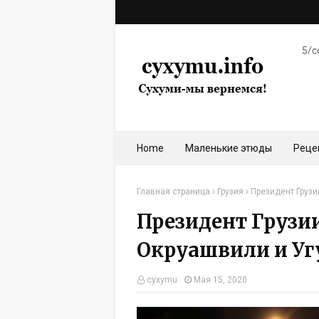
5/c
Home
Маленькие этюды
Реце
Главная страница
Грузия
Президент Груз
Президент Грузи
Окруашвили и Уг
cyxymu
Мая 15, 2020