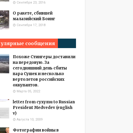
Сентября 23, 2016
О ракете, сбившей
малазийский Боинг
Сентября 17, 2018
улярные сообщения
Похоже Стингеры доставили
на передовую. За
сегодняшний день сбиты
пара Сушек и несколько
вертолетов российских
оккупантов.
Марта 05, 2022
letter from cyxymu to Russian
President Medvedev (english
v)
Августа 10, 2009
Фотографии войны в