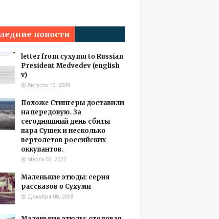
ледние новости
letter from cyxymu to Russian
President Medvedev (english
v)
Августа 10, 2009
Похоже Стингеры доставили
на передовую. За
сегодняшний день сбиты
пара Сушек и несколько
вертолетов российских
оккупантов.
Марта 05, 2022
Маленькие этюды: серия
рассказов о Сухуми
Декабря 08, 2008
Маленькие этюды: столовая