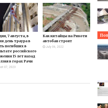
Поп
ня, 7 августа, в
Как китайцы на Рикоти
ии день траура в
автобан строят
ть погибших в
July 06, 2022
льтате российского
жения 15 лет назад
олзня в горах Рачи
st 07, 2023