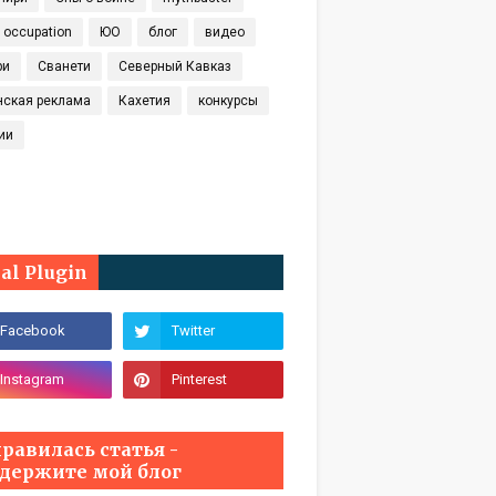
t occupation
ЮО
блог
видео
ри
Сванети
Северный Кавказ
нская реклама
Кахетия
конкурсы
ии
ial Plugin
равилась статья -
держите мой блог