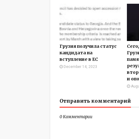
Грузия получила статус
Сегод
кандидата на
Груз
вступление в ЕС
памя
резу
December 14, 2023
втор
и оп
Augu
Отправить комментарий
0 Комментарии