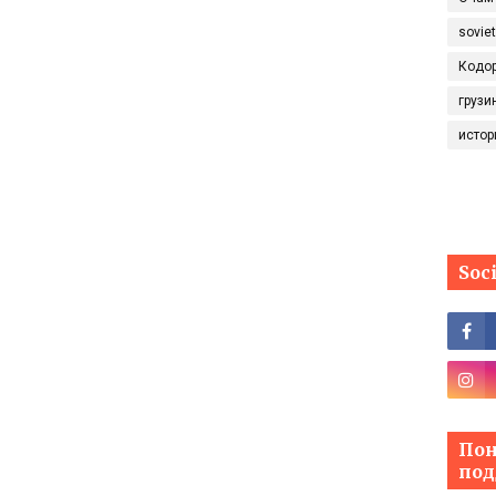
sovie
Кодо
грузи
истор
Soc
Пон
под