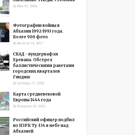
Мая 01, 2006
Фотографии войны в
Абхазии 1992-1993 года.
Более 900 фото
Августа 14, 2017
СКАД - вундервафля
Еревана. Обстрел
баллистическими ракетами
городских кварталов
Гянджи
Октября 17, 2020
Карта средневековой
Европы 1444 года
Февраля 05, 2022
Российский офицер подбил
из ПЗРК Ту-134 в небе над
Абхазией