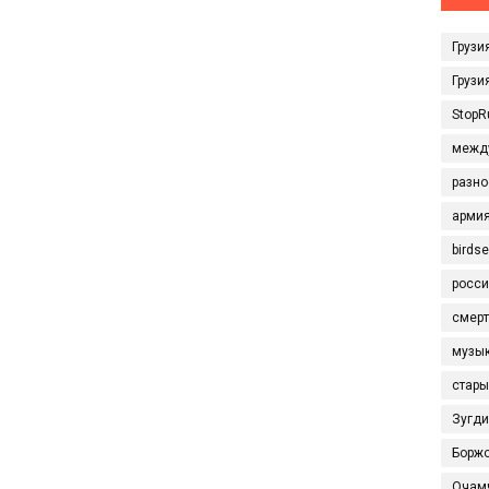
Грузи
Грузи
StopR
межд
разно
арми
birds
росси
смерт
музы
стары
Зугд
Борж
Очам