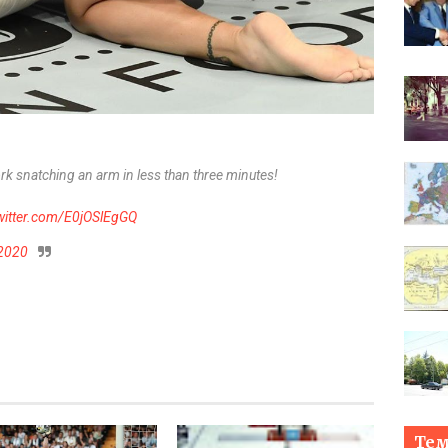
k snatching an arm in less than three minutes!
twitter.com/E0jOSlEgGQ
 2020
Те