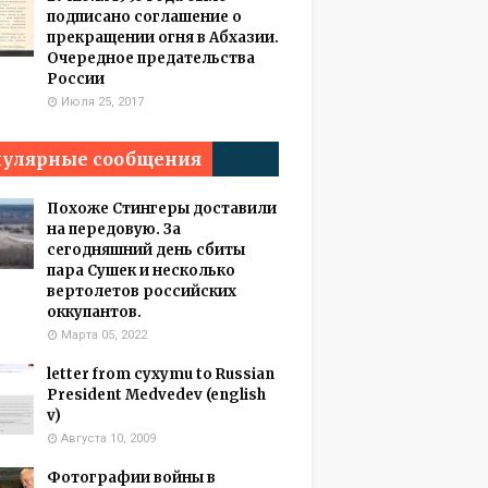
подписано соглашение о
прекращении огня в Абхазии.
Очередное предательства
России
Июля 25, 2017
улярные сообщения
Похоже Стингеры доставили
на передовую. За
сегодняшний день сбиты
пара Сушек и несколько
вертолетов российских
оккупантов.
Марта 05, 2022
letter from cyxymu to Russian
President Medvedev (english
v)
Августа 10, 2009
Фотографии войны в