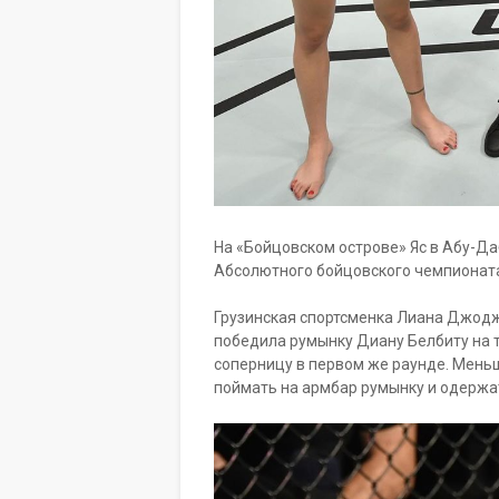
На «Бойцовском острове» Яс в Абу-Да
Абсолютного бойцовского чемпионата U
Грузинская спортсменка Лиана Джоджу
победила румынку Диану Белбиту на 
соперницу в первом же раунде. Меньш
поймать на армбар румынку и одержа