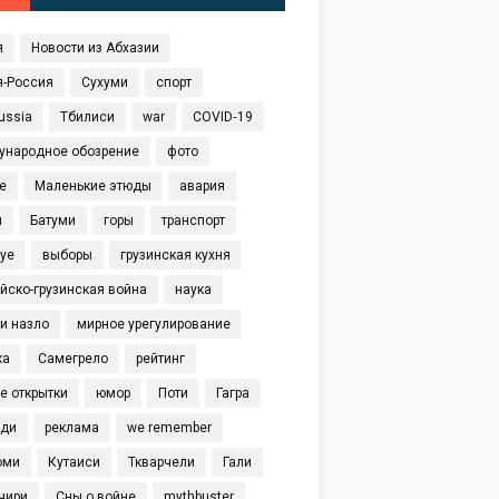
я
Новости из Абхазии
я-Россия
Сухуми
спорт
ussia
Тбилиси
war
COVID‑19
ународное обозрение
фото
е
Маленькие этюды
авария
я
Батуми
горы
транспорт
eye
выборы
грузинская кухня
йско-грузинская война
наука
и назло
мирное урегулирование
ка
Самегрело
рейтинг
е открытки
юмор
Поти
Гагра
иди
реклама
we remember
оми
Кутаиси
Ткварчели
Гали
чири
Сны о войне
mythbuster