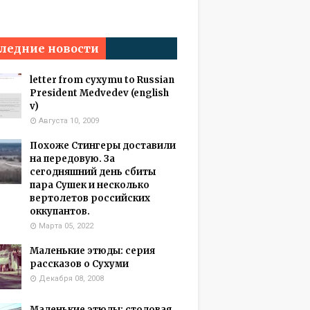
ледние новости
letter from cyxymu to Russian
President Medvedev (english
v)
Августа 10, 2009
Похоже Стингеры доставили
на передовую. За
сегодняшний день сбиты
пара Сушек и несколько
вертолетов российских
оккупантов.
Марта 05, 2022
Маленькие этюды: серия
рассказов о Сухуми
Декабря 08, 2008
Маленькие этюды: столовая