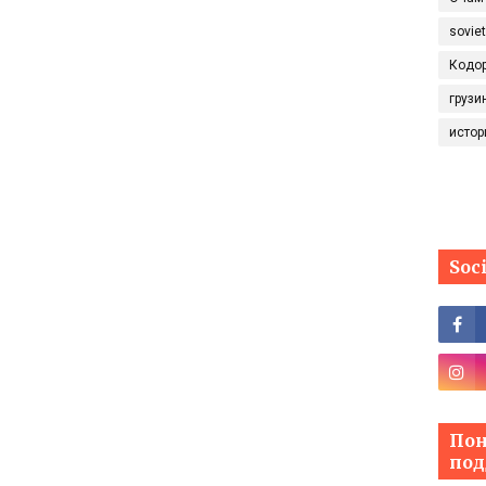
sovie
Кодо
грузи
истор
Soc
Пон
под