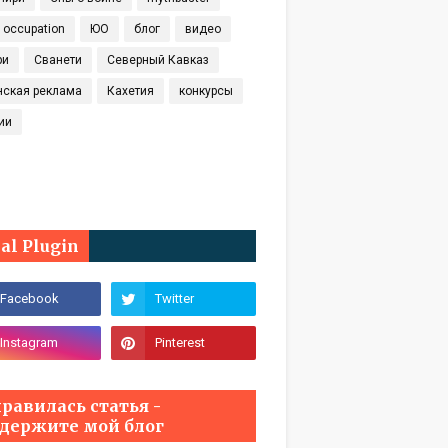
t occupation
ЮО
блог
видео
ри
Сванети
Северный Кавказ
нская реклама
Кахетия
конкурсы
ии
ial Plugin
равилась статья -
держите мой блог