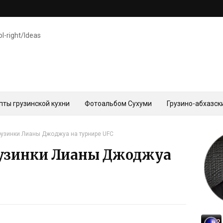
ol-right/Ideas
пты грузинской кухни
Фотоальбом Сухуми
Грузино-абхазск
рузинки Лианы Джоджуа на турнире UFC
рузинки Лианы Джоджуа