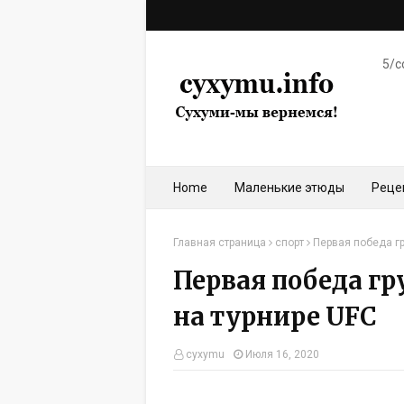
5/c
Home
Маленькие этюды
Реце
Главная страница
спорт
Первая победа г
Первая победа г
на турнире UFC
cyxymu
Июля 16, 2020