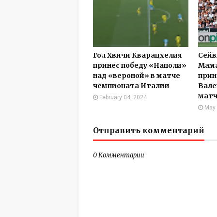
Гол Хвичи Кварацхелия
Сейв
принес победу «Наполи»
Мам
над «вероной» в матче
прин
чемпионата Италии
Вале
матч
February 04, 2024
May 
Отправить комментарий
0 Комментарии