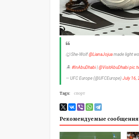
🐺 She-Wolf
@LianaJojua
made light wor
🏝️
#InAbuDhabi
|
@VisitAbuDhabi
pic.
— UFC Europe (@UFCEurope)
July 16,
Tags:
спорт
Рекомендуемые сообщения