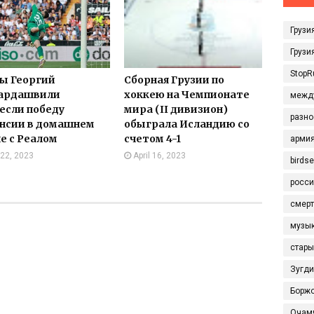
Грузи
Грузи
StopR
ы Георгий
Сборная Грузии по
ардашвили
хоккею на Чемпионате
межд
если победу
мира (II дивизион)
разно
нсии в домашнем
обыграла Исландию со
е с Реалом
счетом 4-1
арми
22, 2023
April 16, 2023
birds
росси
смерт
музы
стары
Зугд
Борж
Очам