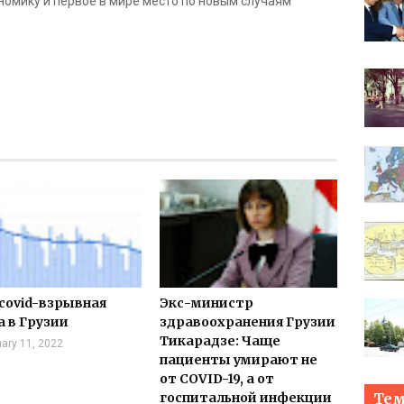
номику и первое в мире место по новым случаям
 covid-взрывная
Экс-министр
а в Грузии
здравоохранения Грузии
Тикарадзе: Чаще
ary 11, 2022
пациенты умирают не
от COVID-19, а от
Те
госпитальной инфекции