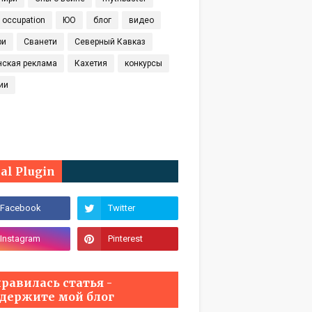
t occupation
ЮО
блог
видео
ри
Сванети
Северный Кавказ
нская реклама
Кахетия
конкурсы
ии
ial Plugin
равилась статья -
держите мой блог