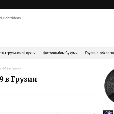
ol-right/Ideas
пты грузинской кухни
Фотоальбом Сухуми
Грузино-абхазск
id-19 в Грузии
9 в Грузии