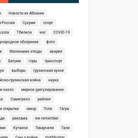
я
Новости из Абхазии
я-Россия
Сухуми
спорт
ussia
Тбилиси
war
COVID‑19
ународное обозрение
фото
е
Маленькие этюды
авария
я
Батуми
горы
транспорт
eye
выборы
грузинская кухня
йско-грузинская война
наука
и назло
мирное урегулирование
ка
Самегрело
рейтинг
е открытки
юмор
Поти
Гагра
иди
реклама
we remember
оми
Кутаиси
Ткварчели
Гали
чири
Сны о войне
mythbuster