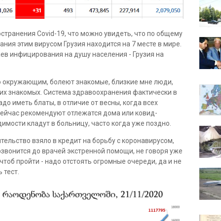
остранения Covid-19, что можно увидеть, что по общему
ния этим вирусом Грузия находится на 7 месте в мире.
аев инфицирования на душу населения - Грузия на
по окружающим, болеют знакомые, близкие мне люди,
оих знакомых. Система здравоохранения фактически в
адо иметь блаты, в отличие от весны, когда всех
сейчас рекомендуют отлежатся дома или ковид-
димости кладут в больницу, часто когда уже поздно.
тельство взяло в кредит на борьбу с коронавирусом,
дозвонится до врачей экстренной помощи, не говоря уже
чтоб пройти - надо отстоять огромные очереди, да и не
 тест.