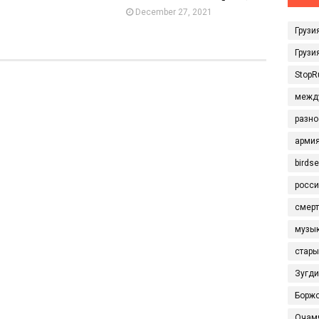
December 27, 2021
Грузи
Грузи
StopR
межд
разно
арми
birds
росси
смерт
музы
стары
Зугд
Борж
Очам