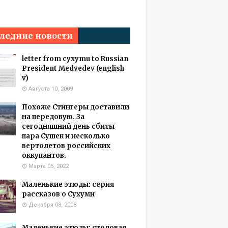
ледние новости
letter from cyxymu to Russian
President Medvedev (english
v)
Августа 10, 2009
Похоже Стингеры доставили
на передовую. За
сегодняшний день сбиты
пара Сушек и несколько
вертолетов российских
оккупантов.
Марта 05, 2022
Маленькие этюды: серия
рассказов о Сухуми
Декабря 08, 2008
Маленькие этюды: столовая