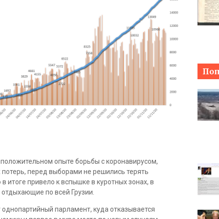
Поп
 положительном опыте борьбы с коронавирусом,
 потерь, перед выборами не решились терять
 в итоге привело к вспышке в куротных зонах, в
и отдыхающие по всей Грузии.
ет однопартийный парламент, куда отказывается