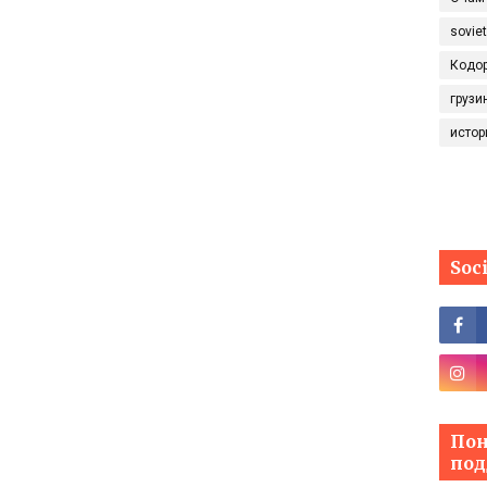
sovie
Кодо
грузи
истор
Soc
Пон
под