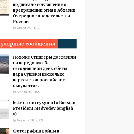
подписано соглашение о
прекращении огня в Абхазии.
Очередное предательства
России
Июля 25, 2017
улярные сообщения
Похоже Стингеры доставили
на передовую. За
сегодняшний день сбиты
пара Сушек и несколько
вертолетов российских
оккупантов.
Марта 05, 2022
letter from cyxymu to Russian
President Medvedev (english
v)
Августа 10, 2009
Фотографии войны в