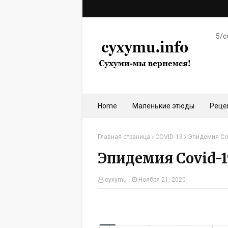
5/c
Home
Маленькие этюды
Реце
Главная страница
COVID‑19
Эпидемия Cov
Эпидемия Covid-1
cyxymu
Ноября 21, 2020