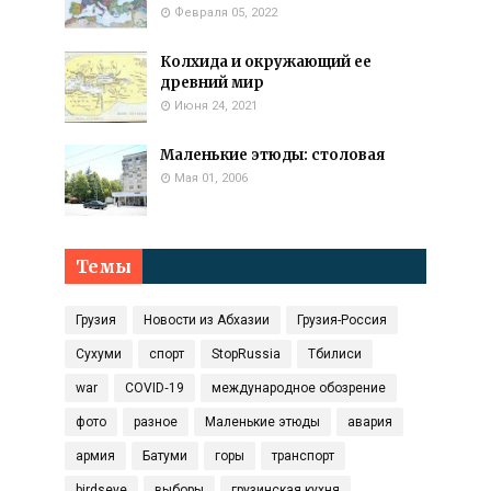
Февраля 05, 2022
Колхида и окружающий ее
древний мир
Июня 24, 2021
Маленькие этюды: столовая
Мая 01, 2006
Темы
Грузия
Новости из Абхазии
Грузия-Россия
Сухуми
спорт
StopRussia
Тбилиси
war
COVID‑19
международное обозрение
фото
разное
Маленькие этюды
авария
армия
Батуми
горы
транспорт
birdseye
выборы
грузинская кухня