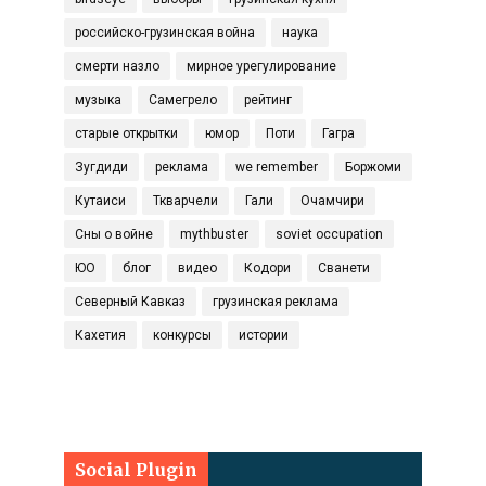
российско-грузинская война
наука
смерти назло
мирное урегулирование
музыка
Самегрело
рейтинг
старые открытки
юмор
Поти
Гагра
Зугдиди
реклама
we remember
Боржоми
Кутаиси
Ткварчели
Гали
Очамчири
Сны о войне
mythbuster
soviet occupation
ЮО
блог
видео
Кодори
Сванети
Северный Кавказ
грузинская реклама
Кахетия
конкурсы
истории
Social Plugin