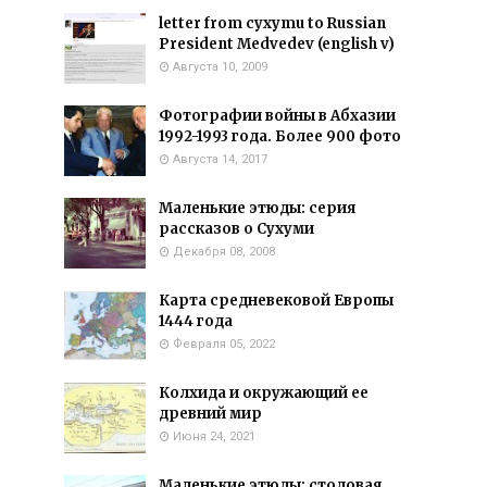
letter from cyxymu to Russian
President Medvedev (english v)
Августа 10, 2009
Фотографии войны в Абхазии
1992-1993 года. Более 900 фото
Августа 14, 2017
Маленькие этюды: серия
рассказов о Сухуми
Декабря 08, 2008
Карта средневековой Европы
1444 года
Февраля 05, 2022
Колхида и окружающий ее
древний мир
Июня 24, 2021
Маленькие этюды: столовая