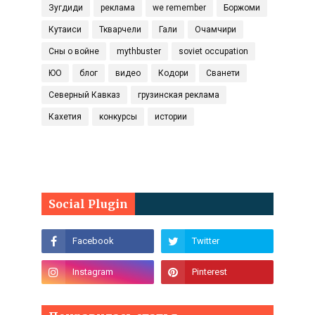
Зугдиди
реклама
we remember
Боржоми
Кутаиси
Ткварчели
Гали
Очамчири
Сны о войне
mythbuster
soviet occupation
ЮО
блог
видео
Кодори
Сванети
Северный Кавказ
грузинская реклама
Кахетия
конкурсы
истории
Social Plugin