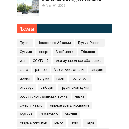
Мая 01, 2006
Темы
Грузия
Новости из Абхазии
Грузия-Россия
Сухуми
спорт
StopRussia
Тбилиси
war
COVID‑19
международное обозрение
фото
разное
Маленькие этюды
авария
армия
Батуми
горы
транспорт
birdseye
выборы
грузинская кухня
российско-грузинская война
наука
смерти назло
мирное урегулирование
музыка
Самегрело
рейтинг
старые открытки
юмор
Поти
Гагра