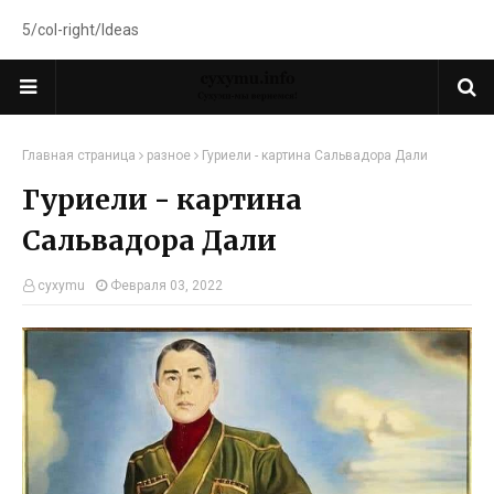
5/col-right/Ideas
Главная страница
разное
Гуриели - картина Сальвадора Дали
Гуриели - картина
Сальвадора Дали
cyxymu
Февраля 03, 2022