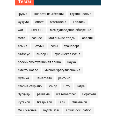
Темы
Грузия
Новости из Абхазии
Грузия-Россия
Сухуми
спорт
StopRussia
Тбилиси
war
COVID‑19
международное обозрение
фото
разное
Маленькие этюды
авария
армия
Батуми
горы
транспорт
birdseye
выборы
грузинская кухня
российско-грузинская война
наука
смерти назло
мирное урегулирование
музыка
Самегрело
рейтинг
старые открытки
юмор
Поти
Гагра
Зугдиди
реклама
we remember
Боржоми
Кутаиси
Ткварчели
Гали
Очамчири
Сны о войне
mythbuster
soviet occupation