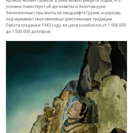
Арчила Чкония-Гуриели. В реке можно увидеть лодки, что
условно повествует об аргонавтах и ​​Золотом руне.
Заснеженные горы взяты из ландшафта Грузии, а церковь
подчеркивает многовековые христианские традиции.
Работа создана в 1943 году, ее цена колеблется от 1 000 000
до 1 500 000 долларов.