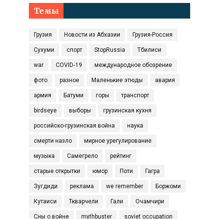
Темы
Грузия
Новости из Абхазии
Грузия-Россия
Сухуми
спорт
StopRussia
Тбилиси
war
COVID‑19
международное обозрение
фото
разное
Маленькие этюды
авария
армия
Батуми
горы
транспорт
birdseye
выборы
грузинская кухня
российско-грузинская война
наука
смерти назло
мирное урегулирование
музыка
Самегрело
рейтинг
старые открытки
юмор
Поти
Гагра
Зугдиди
реклама
we remember
Боржоми
Кутаиси
Ткварчели
Гали
Очамчири
Сны о войне
mythbuster
soviet occupation