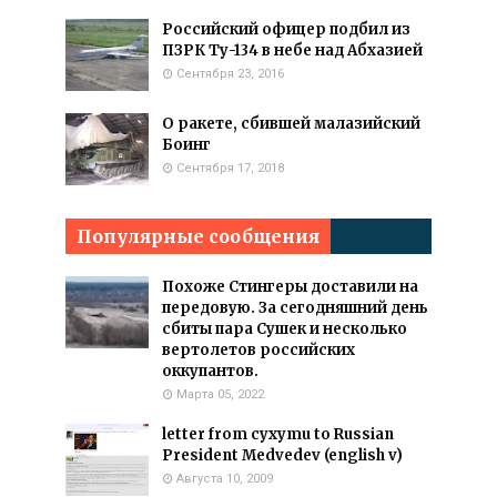
Российский офицер подбил из
ПЗРК Ту-134 в небе над Абхазией
Сентября 23, 2016
О ракете, сбившей малазийский
Боинг
Сентября 17, 2018
Популярные сообщения
Похоже Стингеры доставили на
передовую. За сегодняшний день
сбиты пара Сушек и несколько
вертолетов российских
оккупантов.
Марта 05, 2022
letter from cyxymu to Russian
President Medvedev (english v)
Августа 10, 2009